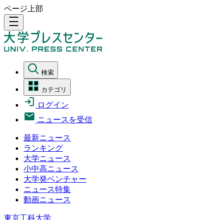
ページ上部
density_medium
検索
カテゴリ
ログイン
ニュースを受信
最新ニュース
ランキング
大学ニュース
小中高ニュース
大学発ベンチャー
ニュース特集
動画ニュース
東京工科大学