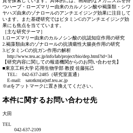
質を探索しています。具体的には、画期的なメカニズムを持
つハーブ・ローズマリー由来のカルノシン酸や褐藻類・シワ
ヤハズ由来のゾナロールのアンチエイジング効果に注目して
います。また基礎研究ではビタミンCのアンチエイジング効
果にも焦点を当てています。
［主な研究テーマ］
1.ローズマリー由来のカルノシン酸の抗認知症作用の研究
2.褐藻類由来のゾナロールの抗潰瘍性大腸炎作用の研究
3.ビタミンCの抗ガン作用の解析
http://www.teu.ac.jp/info/lab/project/bio/dep.html?id=34
【研究内容に関しての報道機関からのお問い合わせ先】
■東京工科大学 応用生物学部 教授 佐藤拓己
TEL: 042-637-2485（研究室直通）
E-mail: satotkm(at)stf.teu.ac.jp
※atをアットマークに置き換えてください。
本件に関するお問い合わせ先
大田
TEL
042-637-2109