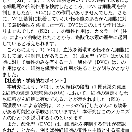
した（図1）。また、がん細胞を用いてVCの過酸化水素によ
る細胞死の抑制作用を検討したところ、DVCは細胞死を抑
制しましたが、VCにはこの作用がありませんでした。さら
に、VCは基質に接着していない転移能のあるがん細胞に対
して選択毒性を発揮した一方、DVCはこのような作用はあ
りませんでした（図2）。この毒性作用は、カタラーゼ（注
3）によって抑制されたことから、過酸化水素の産生に起因
していると考えられます。
これらにより、1）VCは、血液を循環する転移がん細胞に
対して強い抑制作用があること 2）還元型（VC）はがん細
胞に対して毒性のみを有する一方、酸化型（DVC）はこの
作用はなく、細胞を保護する作用があることが明らかとなり
ました。
【社会的・学術的なポイント】
本研究により、VCは、がん転移の段階（1.原発巣の発達
2.細胞の遊走 3.転移巣の発現）において、細胞の遊走すなわ
ち転移がん細胞に有効であることが示されました（図3）。
高濃度VCによる治療は、ステージの進行したがんにも効果
がある可能性が示唆されていますが、本研究はこのメカニズ
ムのひとつを説明するものといえます。
また、酸化型（DVC）は、細胞死を抑制する作用が確認
されたことから、例えば神経細胞の変性を主徴とする脳虚血