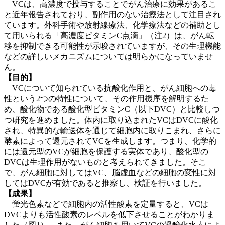
VCは、高濃度で投与することでがん治療に効果があるこ
と近年報告されており、副作用のない治療法として注目され
ています。外科手術や放射線療法、化学療法などの補助とし
て用いられる「高濃度ビタミンC点滴」（注2）は、がん転
移を抑制できる可能性が示唆されていますが、その生理機能
などの詳しいメカニズムについては明らかになっていませ
ん。
【目的】
VCについて知られている抗酸化作用と、がん細胞への毒
性という2つの特性について、その作用機序を解明するた
め、酸化物である酸化型ビタミンC（以下DVC）と比較しつ
つ研究を進めました。体内に取り込まれたVCはDVCに酸化
され、特異的な輸送体を通じて細胞内に取りこまれ、さらに
酵素によって還元されてVCを生成します。つまり、化学的
には還元型のVCが細胞を保護する実体であり、酸化型の
DVCは生理作用がないものと考えられてきました。そこ
で、がん細胞に対してはVC、脳虚血などの細胞の変性に対
してはDVCが有効であると推察し、検証を行いました。
【成果】
蛍光色素などで細胞内の活性酸素を定量すると、VCは
DVCよりも活性酸素のレベルを低下させることがわかりま