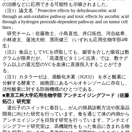
の治療などに応用できる可能性も示唆されました。
（注1）論文名「Protective effects by dehydroascorbic acid
through an anti-oxidative pathway and toxic effects by ascorbic acid
through a hydrogen peroxide-dependent pathway and on tumor cell
lines」
研究チーム：佐藤敦士、小島直也、井口拓也、河合紘希、
小林凌太、蓮池大樹、濱田健三 （いずれも応用生物学部4年
生）
（注2）食品としてVCを摂取しても、腸管を介した吸収は数
グラムが限界だが、「高濃度ビタミンC点滴」では、数十グ
ラム以上の還元型のVCを血液に直接投入することができ
る。
（注3）カタラーゼは、過酸化水素（H2O2） を水と酸素に
分解する酵素で、細胞質にあるペルオキシゾームに存在し、
活性酸素に対する防御機構のひとつである。
■東京工科大学応用生物学部 アンチエイジングフード（佐藤
拓己）研究室
遺伝子のスイッチに着目し、がんの簡易診断方法や医薬品
開発に向けた研究を行っています。食を通じて体の内側から
アンチエイジングを目指す研究を行っています。アンチエイ
ジングフード研究室は、高機能性をもった食品に含まれる物