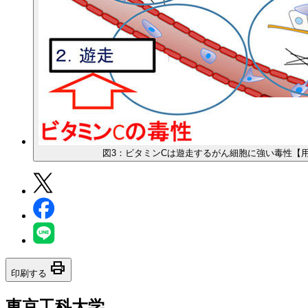
図3：ビタミンCは遊走するがん細胞に強い毒性【
print
印刷する
東京工科大学