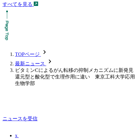
すべてを見る
chevron_forward
TOPページ
chevron_forward
最新ニュース
ビタミンCによるがん転移の抑制メカニズムに新発見
還元型と酸化型で生理作用に違い 東京工科大学応用
生物学部
ニュースを受信
x