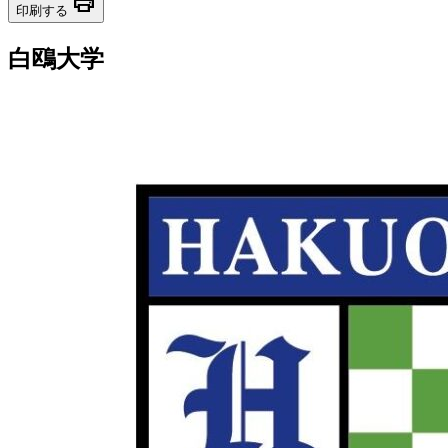
print
印刷する
白鴎大学