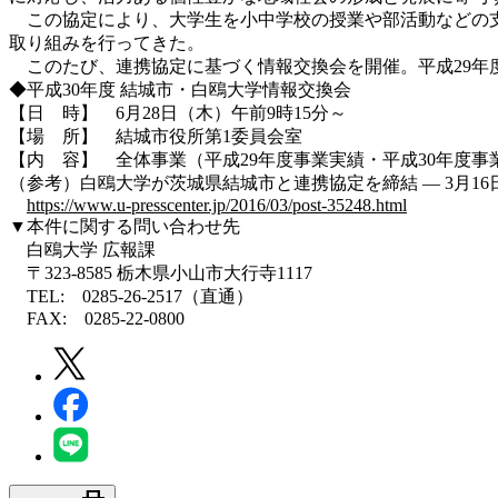
この協定により、大学生を小中学校の授業や部活動などの支援
取り組みを行ってきた。
このたび、連携協定に基づく情報交換会を開催。平成29年
◆平成30年度 結城市・白鴎大学情報交換会
【日 時】 6月28日（木）午前9時15分～
【場 所】 結城市役所第1委員会室
【内 容】 全体事業（平成29年度事業実績・平成30年度
（参考）白鴎大学が茨城県結城市と連携協定を締結 — 3月16日に調
https://www.u-presscenter.jp/2016/03/post-35248.html
▼本件に関する問い合わせ先
白鴎大学 広報課
〒323-8585 栃木県小山市大行寺1117
TEL: 0285-26-2517（直通）
FAX: 0285-22-0800