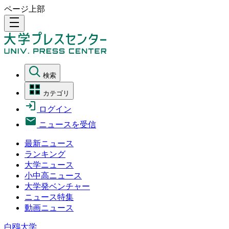
ページ上部
density_medium
検索
カテゴリ
ログイン
ニュースを受信
最新ニュース
ランキング
大学ニュース
小中高ニュース
大学発ベンチャー
ニュース特集
動画ニュース
白鴎大学