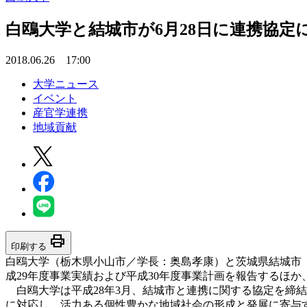
白鴎大学と結城市が6月28日に連携協定
2018.06.26 17:00
大学ニュース
イベント
産官学連携
地域貢献
print
印刷する
白鴎大学（栃木県小山市／学長：奥島孝康）と茨城県結城市（
成29年度事業実績および平成30年度事業計画を報告するほか
白鴎大学は平成28年3月、結城市と連携に関する協定を締
に対応し、活力ある個性豊かな地域社会の形成と発展に寄与