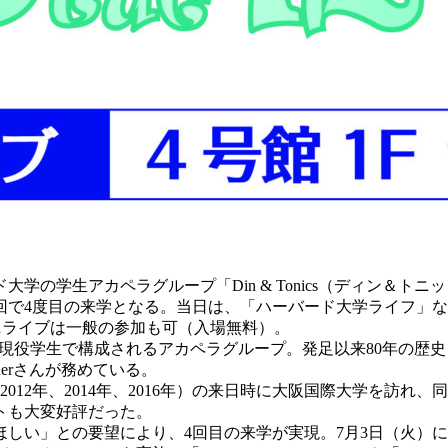
学の学生アカペラグループ「Din & Tonics（ディン＆ト
回で4度目の来学となる。当日は、「ハーバード大学ライフ」な
ミニライブは一般の参加も可（入場無料）。
ド大学の現役学生で構成されるアカペラグループ。発足以来80年の
nerさんが務めている。
012年、2014年、2016年）の来日時に大阪国際大学を訪
トも大変好評だった。
しい」との要望により、4回目の来学が実現。7月3日（火）