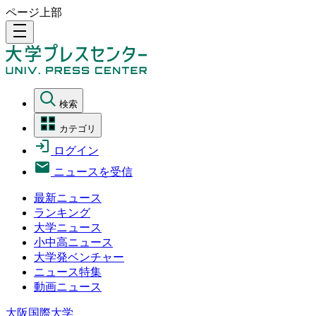
ページ上部
density_medium
検索
カテゴリ
ログイン
ニュースを受信
最新ニュース
ランキング
大学ニュース
小中高ニュース
大学発ベンチャー
ニュース特集
動画ニュース
大阪国際大学