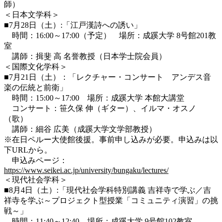
師）
＜日本文学科＞
■7月28日（土）:「江戸漢詩への誘い」
時間：16:00～17:00（予定） 場所：成蹊大学 8号館201教
室
講師：揖斐 高 名誉教授（日本学士院会員）
＜国際文化学科＞
■7月21日（土）：「レクチャー・コンサート アンデス音
楽の伝統と前衛」
時間：15:00～17:00 場所：成蹊大学 本館大講堂
コンサート：笹久保 伸（ギター）、イルマ・オスノ
（歌）
講師：細谷 広美（成蹊大学文学部教授）
※在日ペルー大使館後援。事前申し込みが必要。申込みは以
下URLから。
申込みページ：
https://www.seikei.ac.jp/university/bungaku/lectures/
＜現代社会学科＞
■8月4日（土）:「現代社会学科特別講義 吉祥寺で学ぶ／吉
祥寺を学ぶ～プロジェクト型授業「コミュニティ演習」の挑
戦～」
時間：11:40～12:40 場所：成蹊大学 9号館102教室