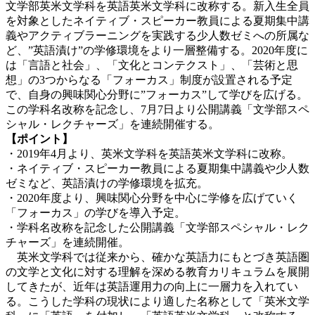
文学部英米文学科を英語英米文学科に改称する。新入生全員
を対象としたネイティブ・スピーカー教員による夏期集中講
義やアクティブラーニングを実践する少人数ゼミへの所属な
ど、”英語漬け”の学修環境をより一層整備する。2020年度に
は「言語と社会」、「文化とコンテクスト」、「芸術と思
想」の3つからなる「フォーカス」制度が設置される予定
で、自身の興味関心分野に”フォーカス”して学びを広げる。
この学科名改称を記念し、7月7日より公開講義「文学部スペ
シャル・レクチャーズ」を連続開催する。
【ポイント】
・2019年4月より、英米文学科を英語英米文学科に改称。
・ネイティブ・スピーカー教員による夏期集中講義や少人数
ゼミなど、英語漬けの学修環境を拡充。
・2020年度より、興味関心分野を中心に学修を広げていく
「フォーカス」の学びを導入予定。
・学科名改称を記念した公開講義「文学部スペシャル・レク
チャーズ」を連続開催。
英米文学科では従来から、確かな英語力にもとづき英語圏
の文学と文化に対する理解を深める教育カリキュラムを展開
してきたが、近年は英語運用力の向上に一層力を入れてい
る。こうした学科の現状により適した名称として「英米文学