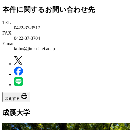
本件に関するお問い合わせ先
TEL
0422-37-3517
FAX
0422-37-3704
E-mail
koho@jim.seikei.ac.jp
print
印刷する
成蹊大学