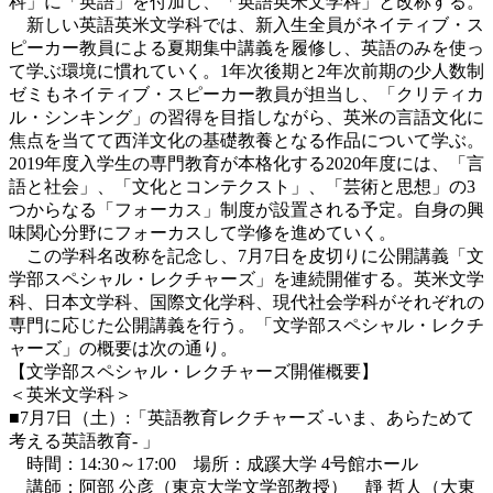
科」に「英語」を付加し、「英語英米文学科」と改称する。
新しい英語英米文学科では、新入生全員がネイティブ・ス
ピーカー教員による夏期集中講義を履修し、英語のみを使っ
て学ぶ環境に慣れていく。1年次後期と2年次前期の少人数制
ゼミもネイティブ・スピーカー教員が担当し、「クリティカ
ル・シンキング」の習得を目指しながら、英米の言語文化に
焦点を当てて西洋文化の基礎教養となる作品について学ぶ。
2019年度入学生の専門教育が本格化する2020年度には、「言
語と社会」、「文化とコンテクスト」、「芸術と思想」の3
つからなる「フォーカス」制度が設置される予定。自身の興
味関心分野にフォーカスして学修を進めていく。
この学科名改称を記念し、7月7日を皮切りに公開講義「文
学部スペシャル・レクチャーズ」を連続開催する。英米文学
科、日本文学科、国際文化学科、現代社会学科がそれぞれの
専門に応じた公開講義を行う。「文学部スペシャル・レクチ
ャーズ」の概要は次の通り。
【文学部スペシャル・レクチャーズ開催概要】
＜英米文学科＞
■7月7日（土）:「英語教育レクチャーズ -いま、あらためて
考える英語教育- 」
時間：14:30～17:00 場所：成蹊大学 4号館ホール
講師：阿部 公彦（東京大学文学部教授） 靜 哲人（大東