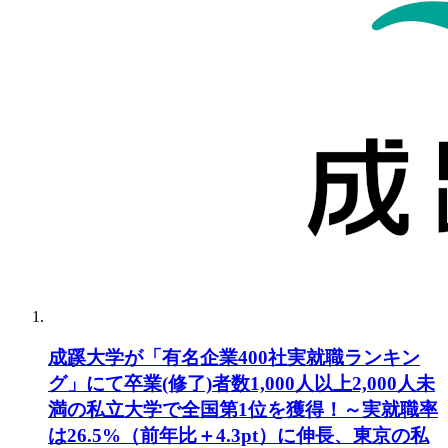
成蹊大学が「有名企業400社実就職ランキン
グ」にて卒業(修了)者数1,000人以上2,000人未
満の私立大学で全国第1位を獲得！～実就職率
は26.5%（前年比＋4.3pt）に伸長、東京の私