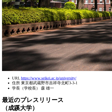
URL
https://www.seikei.ac.jp/university/
住所
東京都武蔵野市吉祥寺北町3-3-1
学長（学校長）
森 雄一
最近のプレスリリース
（成蹊大学）