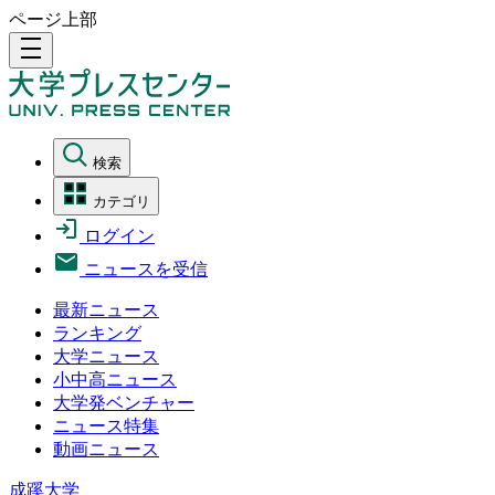
ページ上部
density_medium
検索
カテゴリ
ログイン
ニュースを受信
最新ニュース
ランキング
大学ニュース
小中高ニュース
大学発ベンチャー
ニュース特集
動画ニュース
成蹊大学