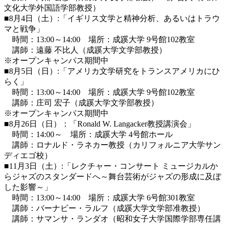
文化大学外国語学部教授）
■8月4日（土）:「イギリス文学と精神分析、あるいはトラウ
マと戦争」
時間：13:00～14:00 場所：成蹊大学 9号館102教室
講師：遠藤 不比人（成蹊大学文学部教授）
※オープンキャンパス期間中
■8月5日（日）:「アメリカ文学研究をトランスアメリカにひ
らく」
時間：13:00～14:00 場所：成蹊大学 9号館102教室
講師：庄司 宏子（成蹊大学文学部教授）
※オープンキャンパス期間中
■8月26日（日）：「Ronald W. Langacker教授講演会」
時間：14:00～ 場所：成蹊大学 4号館ホール
講師：ロナルド・ラネカー教授（カリフォルニア大学サン
ディエゴ校）
■11月3日（土）:「レクチャー・コンサート ミュージカルか
らジャズのスタンダードへ～舞台芸術がジャズの形成に及ぼ
した影響～」
時間：13:00～14:00 場所：成蹊大学 6号館301教室
講師：バーナビー・ラルフ（成蹊大学文学部准教授）
講師：サマンサ・ランダオ（昭和女子大学国際学部専任講