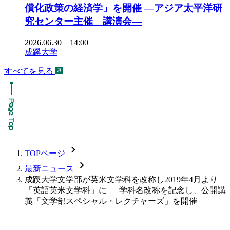
償化政策の経済学」を開催 ―アジア太平洋研
究センター主催 講演会―
2026.06.30 14:00
成蹊大学
すべてを見る
chevron_forward
TOPページ
chevron_forward
最新ニュース
成蹊大学文学部が英米文学科を改称し2019年4月より
「英語英米文学科」に — 学科名改称を記念し、公開講
義「文学部スペシャル・レクチャーズ」を開催