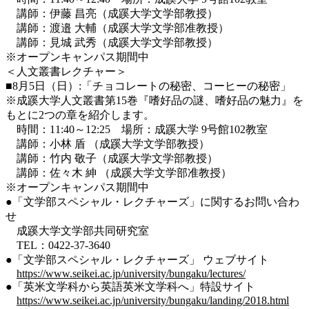
講師：伊藤 昌亮（成蹊大学文学部教授）
講師：渡邉 大輔（成蹊大学文学部准教授）
講師：見城 武秀（成蹊大学文学部教授）
※オープンキャンパス期間中
＜人文叢書レクチャー＞
■8月5日（日）:「チョコレートの秘密、コーヒーの秘密」
※成蹊大学人文叢書第15巻『嗜好品の謎、嗜好品の魅力』を
もとに2つの章を紹介します。
時間：11:40～12:25 場所：成蹊大学 9号館102教室
講師：小林 盾 （成蹊大学文学部教授）
講師：竹内 敬子（成蹊大学文学部教授）
講師：佐々木 紳 （成蹊大学文学部准教授）
※オープンキャンパス期間中
●「文学部スペシャル・レクチャーズ」に関するお問い合わ
せ
成蹊大学文学部共同研究室
TEL：0422-37-3640
●「文学部スペシャル・レクチャーズ」 ウェブサイト
https://www.seikei.ac.jp/university/bungaku/lectures/
●「英米文学科から英語英米文学科へ」特設サイト
https://www.seikei.ac.jp/university/bungaku/landing/2018.html