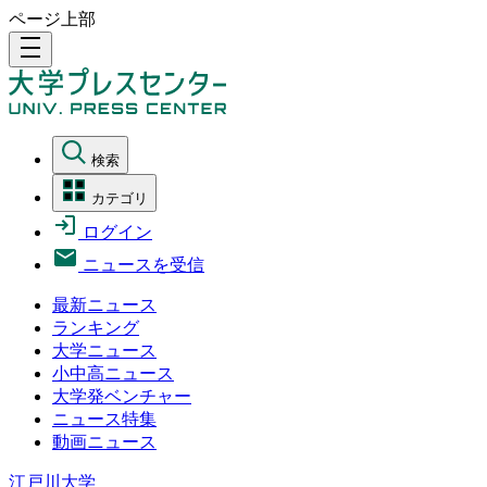
ページ上部
density_medium
検索
カテゴリ
ログイン
ニュースを受信
最新ニュース
ランキング
大学ニュース
小中高ニュース
大学発ベンチャー
ニュース特集
動画ニュース
江戸川大学