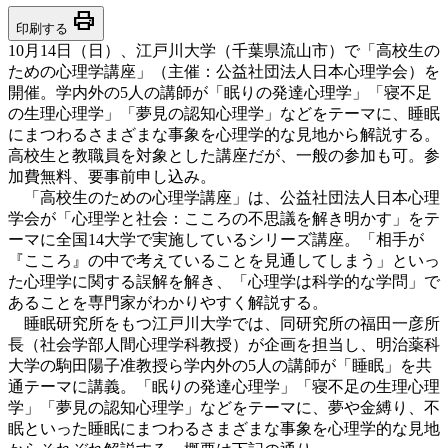
print
印刷する
10月14日（日）、江戸川大学（千葉県流山市）で「高校生の
ための心理学講座」（主催：公益社団法人日本心理学会）を
開催。学内外の5人の講師が「眠りの発達心理学」「寝不足
の生理心理学」「夢見の認知心理学」などをテーマに、睡眠
にまつわるさまざまな事象を心理学的な見地から解説する。
高校生と教職員を対象とした講座だが、一般の参加も可。参
加費無料、要事前申し込み。
「高校生のための心理学講座」は、公益社団法人日本心理
学会が「心理学と社会：こころの不思議を解き明かす」をテ
ーマに全国14大学で実施しているシリーズ講座。「相手が
『こころ』の中で考えていることを見通してしまう」といっ
た心理学に関する誤解を解き、「心理学は科学的な学問」で
あることを専門家がわかりやすく解説する。
睡眠研究所をもつ江戸川大学では、同研究所の福田一彦所
長（社会学部人間心理学科教授）が企画を担当し、明治薬科
大学の駒田陽子准教授ら学内外の5人の講師が「睡眠」を共
通テーマに講義。「眠りの発達心理学」「寝不足の生理心理
学」「夢見の認知心理学」などをテーマに、夢や金縛り、不
眠といった睡眠にまつわるさまざまな事象を心理学的な見地