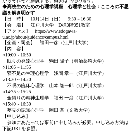
からそれぞれ解説する。概要は下記の通り。
◆高校生のための心理学講座 心理学と社会：こころの不思
議を解き明かす
【日 時】 10月14日（日） 9:30～16:30
【会 場】 江戸川大学 D棟3階351教室
【アクセス】
https://www.edogawa-
u.ac.jp/about/guidance/campus.html
【企画・司会】 福田一彦（江戸川大学）
【内 容】
○10:00～10:50
眠りの発達心理学 駒田 陽子（明治薬科大学）
○11:05～11:55
寝不足の生理心理学 浅岡 章一（江戸川大学）
○13:30～14:20
不眠の臨床心理学 山本 隆一郎（江戸川大学）
○14:35～15:25
金縛りの精神生理学 福田 一彦（江戸川大学）
○15:40～16:30
夢見の認知心理学 岡田 斉（文教大学）
【申し込み】
参加にあたっては事前に申し込みが必要。申し込み方法は
下記URLを参照。