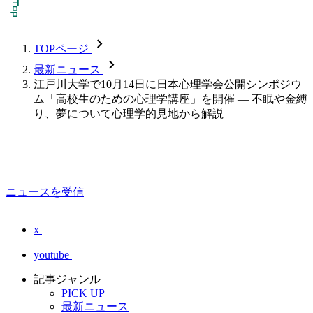
chevron_forward
TOPページ
chevron_forward
最新ニュース
江戸川大学で10月14日に日本心理学会公開シンポジウ
ム「高校生のための心理学講座」を開催 — 不眠や金縛
り、夢について心理学的見地から解説
ニュースを受信
x
youtube
記事ジャンル
PICK UP
最新ニュース