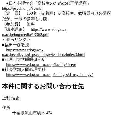
●日本心理学会「高校生のための心理学講座」
https://psych.or.jp/event/
【定 員】 150名（先着順）※高校生、教職員向けの講座
だが、一般の参加も可能。
【参加費】 無料
【講座詳細】
https://www.edogawa-
u.ac.jp/img/media/13362.pdf
＜参考リンク＞
■福田一彦教授
https://www.edogawa-
u.ac.jp/colleges/d_psychology/teachers/index3.html
■江戸川大学睡眠研究所
https://www.edogawa-u.ac.jp/facility/sleep/
■社会学部人間心理学科
https://www.edogawa-u.ac.jp/colleges/d_psychology/
本件に関するお問い合わせ先
上利 浩史
住所
千葉県流山市駒木 474