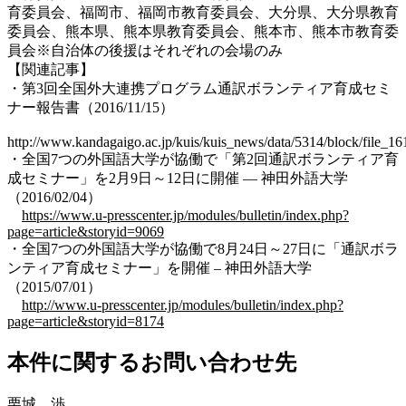
育委員会、福岡市、福岡市教育委員会、大分県、大分県教育
委員会、熊本県、熊本県教育委員会、熊本市、熊本市教育委
員会※自治体の後援はそれぞれの会場のみ
【関連記事】
・第3回全国外大連携プログラム通訳ボランティア育成セミ
ナー報告書（2016/11/15）
http://www.kandagaigo.ac.jp/kuis/kuis_news/data/5314/block/file
・全国7つの外国語大学が協働で「第2回通訳ボランティア育
成セミナー」を2月9日～12日に開催 — 神田外語大学
（2016/02/04）
https://www.u-presscenter.jp/modules/bulletin/index.php?
page=article&storyid=9069
・全国7つの外国語大学が協働で8月24日～27日に「通訳ボラ
ンティア育成セミナー」を開催 – 神田外語大学
（2015/07/01）
http://www.u-presscenter.jp/modules/bulletin/index.php?
page=article&storyid=8174
本件に関するお問い合わせ先
栗城 渉