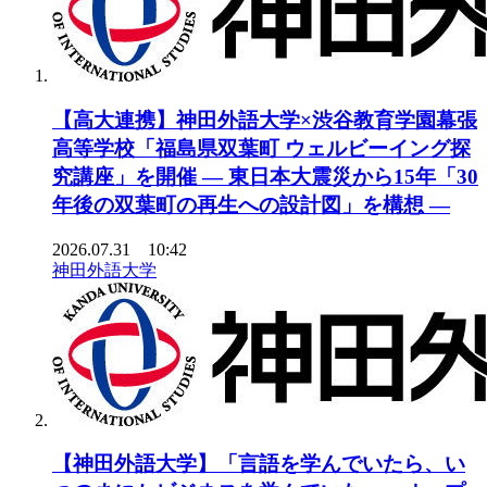
【高大連携】神田外語大学×渋谷教育学園幕張
高等学校「福島県双葉町 ウェルビーイング探
究講座」を開催 ― 東日本大震災から15年「30
年後の双葉町の再生への設計図」を構想 ―
2026.07.31 10:42
神田外語大学
【神田外語大学】「言語を学んでいたら、い