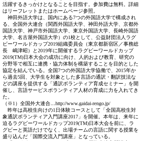
活躍するきっかけとなることを目指す。参加費は無料。詳細
はリーフレットまたはホームページ参照。
神田外語大学は、国内にある7つの外国語大学で構成され
る、全国外大連合（関西外国語大学、神田外語大学、京都外
国語大学、神戸市外国語大学、東京外国語大学、長崎外国語
大学、名古屋外国語大学）の1校として、公益財団法人ラグ
ビーワールドカップ2019組織委員会（東京都新宿区／事務総
長 嶋津昭）と2019年に開催するラグビーワールドカップ
2019(TM)日本大会の成功に向け、人的および教育、研究の
分野等で相互に連携・協力体制を構築することを目的とした
協定を結んでいる。全国7つの外国語大学協働で、2015年か
ら過去5回、大学生を対象とした多言語の通訳・翻訳技法な
どの講座を提供する「通訳ボランティア育成セミナー」を開
催し、言語サービスボランティア人材の育成に力を入れてき
た。
（※1）全国外大連合…http://www.gaidai-rengo.jp/
昨年は高校生向けの1日体験コースとして「全国高校生対
象通訳ボランティア入門講座2017」を開催。本年は、来年に
迫るラグビーワールドカップ2019(TM)日本大会を前に、ラ
グビーと英語だけでなく、出場チームの言語に関する授業を
盛り込んだ「国際交流入門講座」となっている。