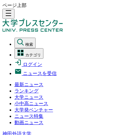
ページ上部
density_medium
検索
カテゴリ
ログイン
ニュースを受信
最新ニュース
ランキング
大学ニュース
小中高ニュース
大学発ベンチャー
ニュース特集
動画ニュース
神田外語大学