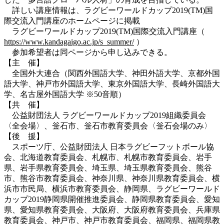
詳しい講座情報は、ラグビーワールドカップ2019(TM)国
際交流入門講座のホームページに掲載
ラグビーワールドカップ2019(TM)国際交流入門講座（
https://www.kandagaigo.ac.jp/s_summer/
）
参加希望者は同ページから申し込みできる。
【主 催】
全国外大連合（関西外国語大学、神田外語大学、京都外国
語大学、神戸市外国語大学、東京外国語大学、長崎外国語大
学、名古屋外国語大学 ※50音順）
【共 催】
公益財団法人 ラグビーワールドカップ2019組織委員会
〈全会場〉、釡石市、釡石市教育委員会〈釡石会場のみ〉
【後 援】
スポーツ庁、公益財団法人 日本ラグビーフットボール協
会、北海道教育委員会、札幌市、札幌市教育委員会、岩手
県、岩手県教育委員会、埼玉県、埼玉県教育委員会、熊谷
市、熊谷市教育委員会、神奈川県、神奈川県教育委員会、横
浜市市民局、横浜市教育委員会、静岡県、ラグビーワールド
カップ2019静岡県開催推進委員会、静岡県教育委員会、愛知
県、愛知県教育委員会、大阪府、大阪府教育委員会、兵庫県
教育委員会、神戸市、神戸市教育委員会、福岡県、福岡県教