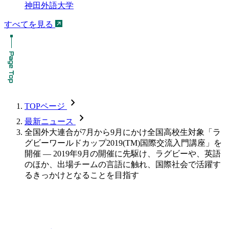
神田外語大学
すべてを見る
chevron_forward
TOPページ
chevron_forward
最新ニュース
全国外大連合が7月から9月にかけ全国高校生対象「ラ
グビーワールドカップ2019(TM)国際交流入門講座」を
開催 — 2019年9月の開催に先駆け、ラグビーや、英語
のほか、出場チームの言語に触れ、国際社会で活躍す
るきっかけとなることを目指す