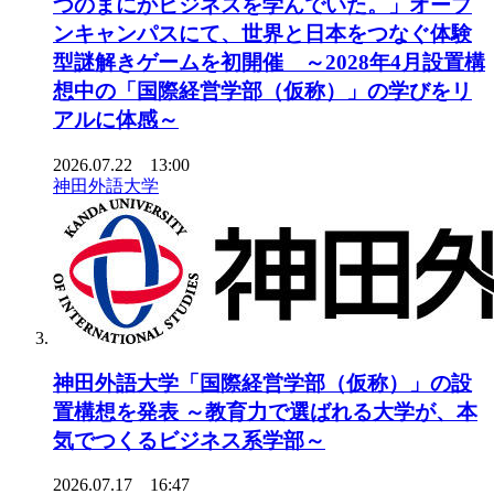
つのまにかビジネスを学んでいた。」オープ
ンキャンパスにて、世界と日本をつなぐ体験
型謎解きゲームを初開催 ～2028年4月設置構
想中の「国際経営学部（仮称）」の学びをリ
アルに体感～
2026.07.22 13:00
神田外語大学
神田外語大学「国際経営学部（仮称）」の設
置構想を発表 ～教育力で選ばれる大学が、本
気でつくるビジネス系学部～
2026.07.17 16:47