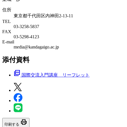
住所
東京都千代田区内神田2-13-11
TEL
03-3258-5837
FAX
03-5298-4123
E-mail
media@kandagaigo.ac.jp
添付資料
picture_as_pdf
国際交流入門講座 リーフレット
print
印刷する