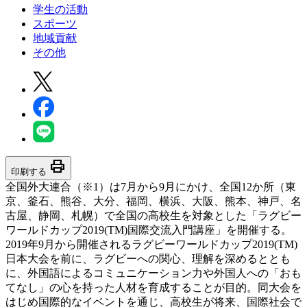
学生の活動
スポーツ
地域貢献
その他
print
印刷する
全国外大連合（※1）は7月から9月にかけ、全国12か所（東
京、釜石、熊谷、大分、福岡、横浜、大阪、熊本、神戸、名
古屋、静岡、札幌）で全国の高校生を対象とした「ラグビー
ワールドカップ2019(TM)国際交流入門講座」を開催する。
2019年9月から開催されるラグビーワールドカップ2019(TM)
日本大会を前に、ラグビーへの関心、理解を深めるととも
に、外国語によるコミュニケーション力や外国人への「おも
てなし」の心を持った人材を育成することが目的。同大会を
はじめ国際的なイベントを通じ、高校生が将来、国際社会で