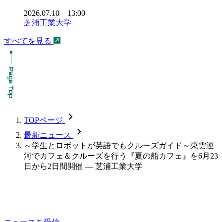
2026.07.10 13:00
芝浦工業大学
すべてを見る
chevron_forward
TOPページ
chevron_forward
最新ニュース
～学生とロボットが英語でもクルーズガイド～東雲運
河でカフェ＆クルーズを行う『夏の船カフェ』を6月23
日から2日間開催 — 芝浦工業大学