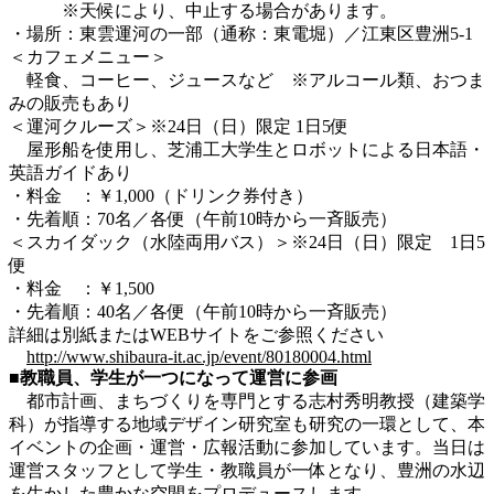
※天候により、中止する場合があります。
・場所：東雲運河の一部（通称：東電堀）／江東区豊洲5-1
＜カフェメニュー＞
軽食、コーヒー、ジュースなど ※アルコール類、おつま
みの販売もあり
＜運河クルーズ＞※24日（日）限定 1日5便
屋形船を使用し、芝浦工大学生とロボットによる日本語・
英語ガイドあり
・料金 ：￥1,000（ドリンク券付き）
・先着順：70名／各便（午前10時から一斉販売）
＜スカイダック（水陸両用バス）＞※24日（日）限定 1日5
便
・料金 ：￥1,500
・先着順：40名／各便（午前10時から一斉販売）
詳細は別紙またはWEBサイトをご参照ください
http://www.shibaura-it.ac.jp/event/80180004.html
■教職員、学生が一つになって運営に参画
都市計画、まちづくりを専門とする志村秀明教授（建築学
科）が指導する地域デザイン研究室も研究の一環として、本
イベントの企画・運営・広報活動に参加しています。当日は
運営スタッフとして学生・教職員が一体となり、豊洲の水辺
を生かした豊かな空間をプロデュースします。