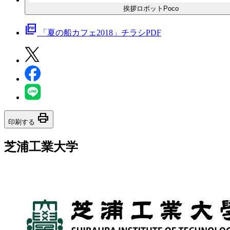
挨拶ロボットPoco
picture_as_pdf
「夏の船カフェ2018」チラシPDF
print
印刷する
芝浦工業大学