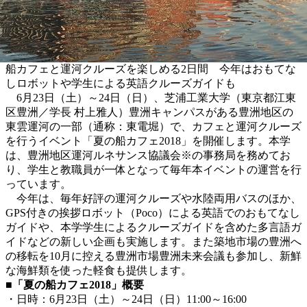
船カフェと運河クルーズを楽しめる2日間 今年はおもてな
しロボットや学生による英語クルーズガイドも
6月23日（土）～24日（日）、芝浦工業大学（東京都江東
区豊洲／学長 村上雅人）豊洲キャンパスがある豊洲地区の
東雲運河の一部（通称：東電堀）で、カフェと運河クルーズ
を行うイベント「夏の船カフェ2018」を開催します。本学
は、豊洲地区運河ルネサンス協議会※の事務局を務めてお
り、学生と教職員が一体となって毎年本イベントの運営を行
っています。
今年は、毎年好評の運河クルーズや水陸両用バスのほか、
GPS付きの挨拶ロボット（Poco）による英語でのおもてなし
ガイドや、本学学生によるクルーズガイドを含めた多言語ガ
イドなどの新しい企画も実施します。また築地市場の豊洲へ
の移転を10月に控える豊洲市場豊洲未来会議も参加し、新鮮
な海鮮類を使った軽食も提供します。
■「夏の船カフェ2018」概要
・日時：6月23日（土）～24日（日）11:00～16:00