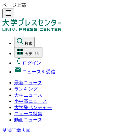
ページ上部
density_medium
検索
カテゴリ
ログイン
ニュースを受信
最新ニュース
ランキング
大学ニュース
小中高ニュース
大学発ベンチャー
ニュース特集
動画ニュース
芝浦工業大学