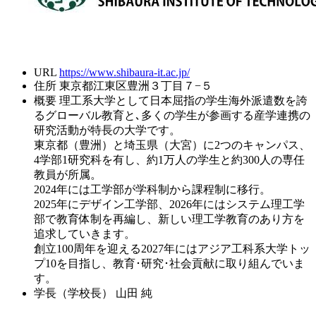
URL
https://www.shibaura-it.ac.jp/
住所
東京都江東区豊洲３丁目７−５
概要
理工系大学として日本屈指の学生海外派遣数を誇
るグローバル教育と､多くの学生が参画する産学連携の
研究活動が特長の大学です。
東京都（豊洲）と埼玉県（大宮）に2つのキャンパス、
4学部1研究科を有し、約1万人の学生と約300人の専任
教員が所属。
2024年には工学部が学科制から課程制に移行。
2025年にデザイン工学部、2026年にはシステム理工学
部で教育体制を再編し、新しい理工学教育のあり方を
追求していきます。
創立100周年を迎える2027年にはアジア工科系大学トッ
プ10を目指し、教育･研究･社会貢献に取り組んでいま
す。
学長（学校長）
山田 純