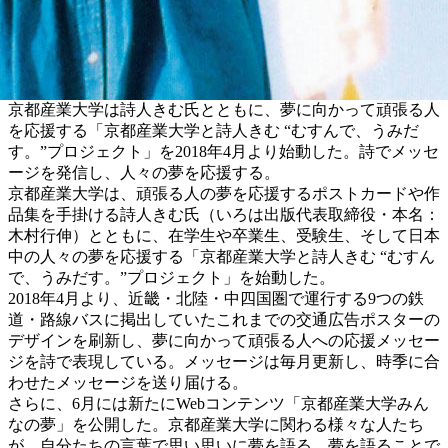
京都産業大学は詩人きむ氏とともに、夢に向かって頑張る人
を応援する「京都産業大学と詩人きむ “むすんで、うみだ
す。”プロジェクト」を2018年4月より始動した。詩でメッセ
ージを発信し、人々の夢を応援する。
京都産業大学は、頑張る人の夢を応援するポストカードや作
品集を手掛ける詩人きむ氏（いろは出版代表取締役・本名：
木村行伸）とともに、在学生や卒業生、受験生、そして日本
中の人々の夢を応援する「京都産業大学と詩人きむ “むすん
で、うみだす。”プロジェクト」を始動した。
2018年4月より、近畿・北陸・中四国圏で運行する9つの鉄
道・路線バスに掲出していたこれまでの交通広告ポスターの
デザインを刷新し、夢に向かって頑張る人への応援メッセー
ジを詩で表現している。メッセージは毎月更新し、時季に合
わせたメッセージを送り届ける。
さらに、6月には新たにWebコンテンツ「京都産業大学みん
なの夢」を公開した。京都産業大学に関わる様々な人たち
が、自分たちの言葉で思い思いに夢を語る。夢を語ることで