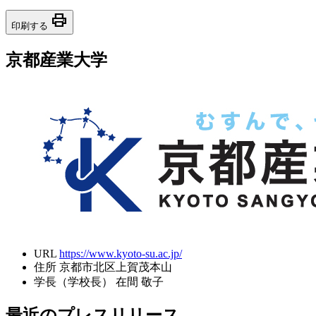
print
印刷する
京都産業大学
URL
https://www.kyoto-su.ac.jp/
住所
京都市北区上賀茂本山
学長（学校長）
在間 敬子
最近のプレスリリース