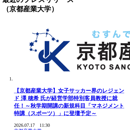
（京都産業大学）
【京都産業大学】女子サッカー界のレジェン
ド 澤 穂希 氏が経営学部特別客員教授に就
任！～秋学期開講の新規科目「マネジメント
特講（スポーツ）」に登壇予定～
2026.07.17 11:30