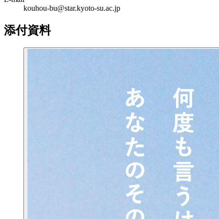
kouhou-bu@star.kyoto-su.ac.jp
添付資料