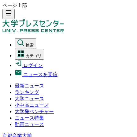
ページ上部
density_medium
検索
カテゴリ
ログイン
ニュースを受信
最新ニュース
ランキング
大学ニュース
小中高ニュース
大学発ベンチャー
ニュース特集
動画ニュース
京都産業大学