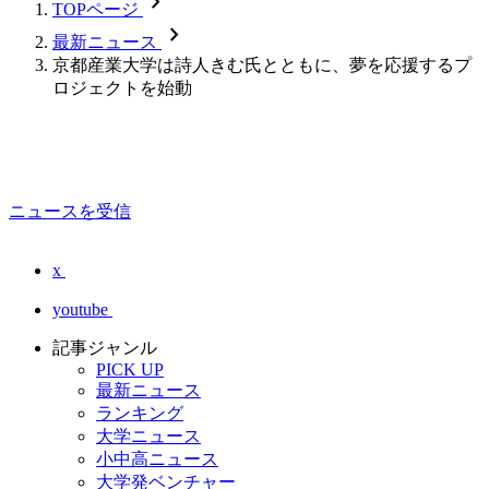
chevron_forward
TOPページ
chevron_forward
最新ニュース
京都産業大学は詩人きむ氏とともに、夢を応援するプ
ロジェクトを始動
ニュースを受信
x
youtube
記事ジャンル
PICK UP
最新ニュース
ランキング
大学ニュース
小中高ニュース
大学発ベンチャー