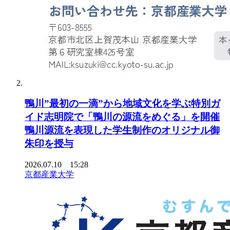
鴨川”最初の一滴”から地域文化を学ぶ特別ガ
イド志明院で「鴨川の源流をめぐる」を開催
鴨川源流を表現した学生制作のオリジナル御
朱印を授与
2026.07.10 15:28
京都産業大学