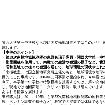
関西大学第一中学校ならびに国立極地研究所ではこのたび、南極
施します。
【本件のポイント】
・第59次南極地域観測隊の東野智瑞子隊員（関西大学第一中
・衛星回線を使用して、南極での生活や観測の様子など、貴
・昭和基地での様々な観測を通して、地球環境の現状やこれ
「南極教室」は国立極地研究所主催のもと、地球環境や地球
目的にした事業です。2004年に同事業が開始され、今年度は
今回、本学第一中学校の特別授業を担当するのは、第59次南
し、現地では地圏変動モニタリング観測に取り組んでいます
あふれる情報を届けます。
東野隊員は、2011－12年にも第53次南極地域観測隊の
境、ペンギン調査の様子など、教室での授業では体験できな