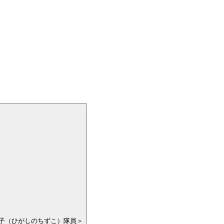
子（ひがしのちずこ）隊員＞