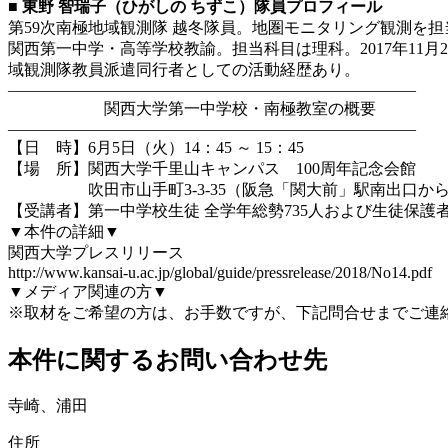
■ 東野 智瑞子（ひがしの ちずこ）隊員プロフィール
第59次南極地域観測隊 越冬隊員。地圏モニタリング観測を担
関西第一中学・高等学校教諭。担当科目は理科。2017年11月
域観測隊教員派遣同行者としての活動経歴あり。
—————————————————————————–
関西大学第一中学校・南極教室の概要
—————————————————————————–
【日 時】6月5日（火）14：45 ～ 15：45
【場 所】関西大学千里山キャンパス 100周年記念会館
吹田市山手町3-3-35（阪急「関大前」駅南出口から
【受講者】第一中学校生徒 全学年総勢735人および生徒保護
▼本件の詳細▼
関西大学プレスリリース
http://www.kansai-u.ac.jp/global/guide/pressrelease/2018/No14.pdf
▼メディア関連の方▼
※取材をご希望の方は、お手数ですが、下記問合せまでご連
本件に関するお問い合わせ先
寺崎、浦田
住所