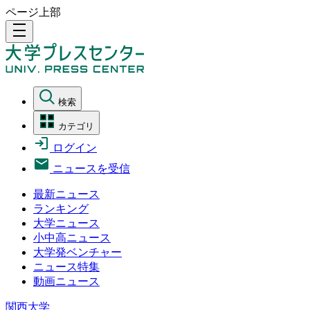
ページ上部
density_medium
検索
カテゴリ
ログイン
ニュースを受信
最新ニュース
ランキング
大学ニュース
小中高ニュース
大学発ベンチャー
ニュース特集
動画ニュース
関西大学