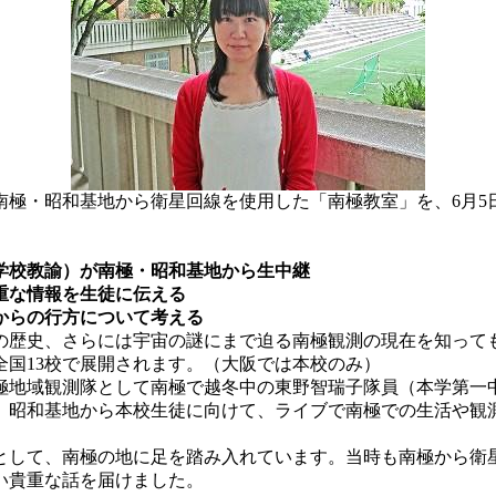
・昭和基地から衛星回線を使用した「南極教室」を、6月5日（
学校教諭）が南極・昭和基地から生中継
重な情報を生徒に伝える
からの行方について考える
の歴史、さらには宇宙の謎にまで迫る南極観測の現在を知って
全国13校で展開されます。（大阪では本校のみ）
極地域観測隊として南極で越冬中の東野智瑞子隊員（本学第一中学
。昭和基地から本校生徒に向けて、ライブで南極での生活や観
同行者として、南極の地に足を踏み入れています。当時も南極から
い貴重な話を届けました。