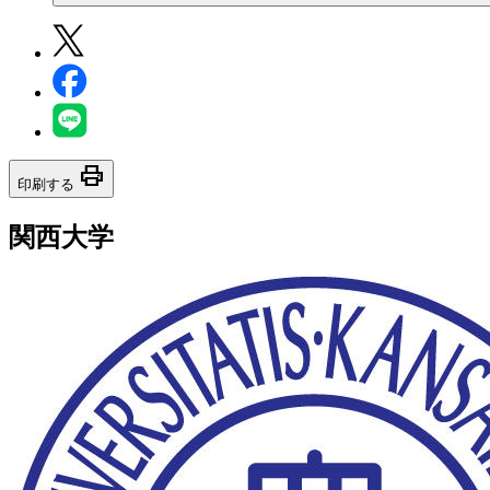
print
印刷する
関西大学