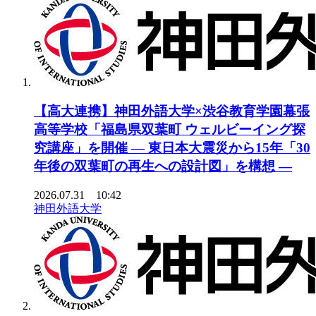
【高大連携】神田外語大学×渋谷教育学園幕張
高等学校「福島県双葉町 ウェルビーイング探
究講座」を開催 ― 東日本大震災から15年「30
年後の双葉町の再生への設計図」を構想 ―
2026.07.31 10:42
神田外語大学