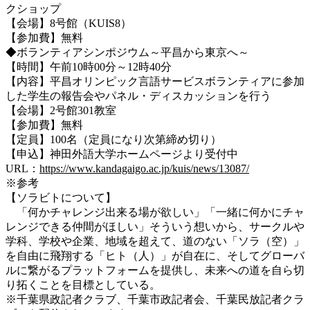
クショップ
【会場】8号館（KUIS8）
【参加費】無料
◆ボランティアシンポジウム～平昌から東京へ～
【時間】午前10時00分～12時40分
【内容】平昌オリンピック言語サービスボランティアに参加
した学生の報告会やパネル・ディスカッションを行う
【会場】2号館301教室
【参加費】無料
【定員】100名（定員になり次第締め切り）
【申込】神田外語大学ホームページより受付中
URL：
https://www.kandagaigo.ac.jp/kuis/news/13087/
※参考
【ソラビトについて】
「何かチャレンジ出来る場が欲しい」「一緒に何かにチャ
レンジできる仲間がほしい」そういう想いから、サークルや
学科、学校や企業、地域を超えて、道のない「ソラ（空）」
を自由に飛翔する「ヒト（人）」が自在に、そしてグローバ
ルに繋がるプラットフォームを提供し、未来への道を自ら切
り拓くことを目標としている。
※千葉県政記者クラブ、千葉市政記者会、千葉民放記者クラ