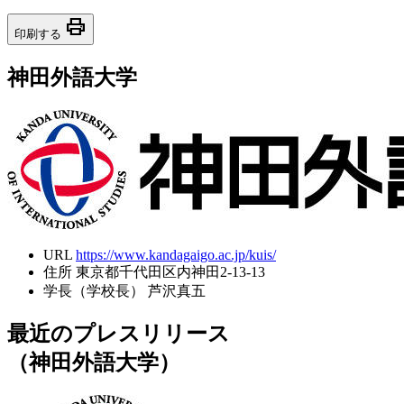
print
印刷する
神田外語大学
URL
https://www.kandagaigo.ac.jp/kuis/
住所
東京都千代田区内神田2-13-13
学長（学校長）
芦沢真五
最近のプレスリリース
（神田外語大学）