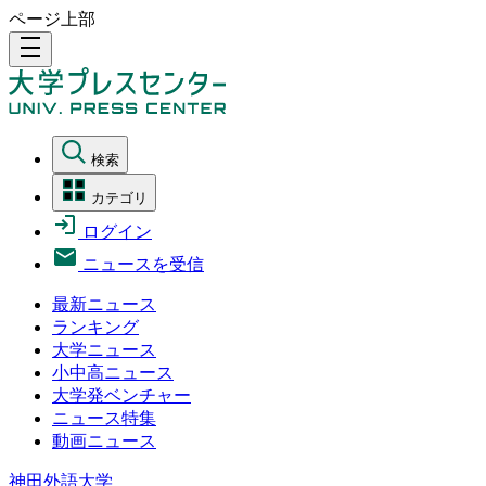
ページ上部
density_medium
検索
カテゴリ
ログイン
ニュースを受信
最新ニュース
ランキング
大学ニュース
小中高ニュース
大学発ベンチャー
ニュース特集
動画ニュース
神田外語大学