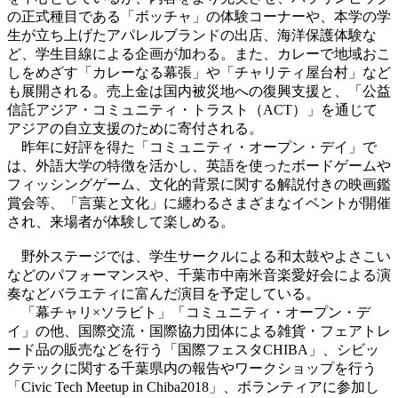
の正式種目である「ボッチャ」の体験コーナーや、本学の学
生が立ち上げたアパレルブランドの出店、海洋保護体験な
ど、学生目線による企画が加わる。また、カレーで地域おこ
しをめざす「カレーなる幕張」や「チャリティ屋台村」など
も展開される。売上金は国内被災地への復興支援と、「公益
信託アジア・コミュニティ・トラスト（ACT）」を通じて
アジアの自立支援のために寄付される。
昨年に好評を得た「コミュニティ・オープン・デイ」で
は、外語大学の特徴を活かし、英語を使ったボードゲームや
フィッシングゲーム、文化的背景に関する解説付きの映画鑑
賞会等、「言葉と文化」に纏わるさまざまなイベントが開催
され、来場者が体験して楽しめる。
野外ステージでは、学生サークルによる和太鼓やよさこい
などのパフォーマンスや、千葉市中南米音楽愛好会による演
奏などバラエティに富んだ演目を予定している。
「幕チャリ×ソラビト」「コミュニティ・オープン・デ
イ」の他、国際交流・国際協力団体による雑貨・フェアトレ
ード品の販売などを行う「国際フェスタCHIBA」、シビッ
クテックに関する千葉県内の報告やワークショップを行う
「Civic Tech Meetup in Chiba2018」、ボランティアに参加し