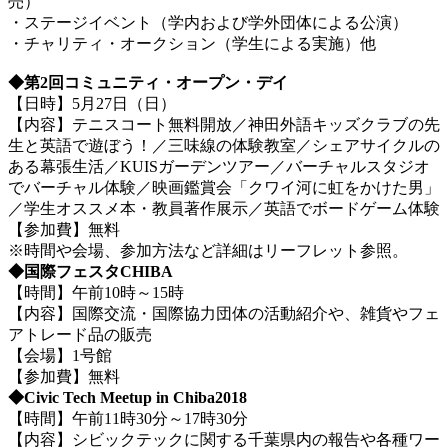
売）
・ステージイベント（学内および学外団体による公演）
・チャリティ・オークション（学生による実施）他
◆第2回コミュニティ・オープン・デイ
【日時】5月27日（日）
【内容】テニスコート無料開放／神田外語キッズクラブの先
生と英語で遊ぼう！／三味線の体験教室／シェアサイクルの
ある幕張生活／KUISガーデンツアー／バーチャルスタジオ
でバーチャル体験／映画鑑賞会「クワイ河に虹をかけた男」
／学生オススメ本・教員著作展示／英語でボードゲーム体験
【参加費】無料
※時間や会場、参加方法など詳細はリーフレット参照。
◆国際フェスタCHIBA
【時間】午前10時～15時
【内容】国際交流・国際協力団体の活動紹介や、雑貨やフェ
アトレード品の販売
【会場】1号館
【参加費】無料
◆Civic Tech Meetup in Chiba2018
【時間】午前11時30分～17時30分
【内容】シビックテックに関する千葉県内の報告や各種ワー