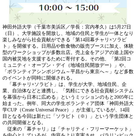
神田外語大学（千葉市美浜区／学長：宮内孝久）は5月27日
（日）、大学施設を開放し、地域の住民と学生が一体となり
楽しみながら社会貢献ができる「第14回幕チャリ×ソラビ
ト」を開催する。日用品や飲食物の販売ブースに加え、体験
型のワークショップが多数出店。売上金をアジアの途上国や
国内被災地を支援するために寄付する。その他、「第2回コ
ミュニティ・オープン・デイ（地域住民開放デー）」や、
「ボランティアシンポジウム～平昌から東京へ～」など多数
のイベントが同時に開催される。
「幕チャリ×ソラビト」は、学生が大学、地域住民、企
業、自治体などと連携し、「気軽にできる社会貢献システム
を幕張から日本に広める」というミッションのもと2005年に
始まった。例年、同大の学生ボランティア団体「神田外語大
学CUP（Create Universal Peace）」が主催しているが、14回
目となる今回は新たに「ソラビト（※）」という学生団体と
の共同開催となる。
従来の「幕チャリ」は「チャリティ・フリーマーケット」
を中心としているが、内容をより充実させ、パラリンピック