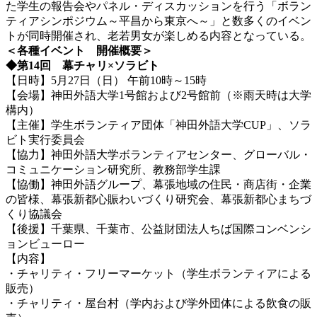
た学生の報告会やパネル・ディスカッションを行う「ボラン
ティアシンポジウム～平昌から東京へ～」と数多くのイベン
トが同時開催され、老若男女が楽しめる内容となっている。
＜各種イベント 開催概要＞
◆第14回 幕チャリ×ソラビト
【日時】5月27日（日） 午前10時～15時
【会場】神田外語大学1号館および2号館前（※雨天時は大学
構内）
【主催】学生ボランティア団体「神田外語大学CUP」、ソラ
ビト実行委員会
【協力】神田外語大学ボランティアセンター、グローバル・
コミュニケーション研究所、教務部学生課
【協働】神田外語グループ、幕張地域の住民・商店街・企業
の皆様、幕張新都心賑わいづくり研究会、幕張新都心まちづ
くり協議会
【後援】千葉県、千葉市、公益財団法人ちば国際コンベンシ
ョンビューロー
【内容】
・チャリティ・フリーマーケット（学生ボランティアによる
販売）
・チャリティ・屋台村（学内および学外団体による飲食の販