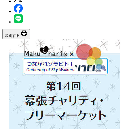
print
印刷する