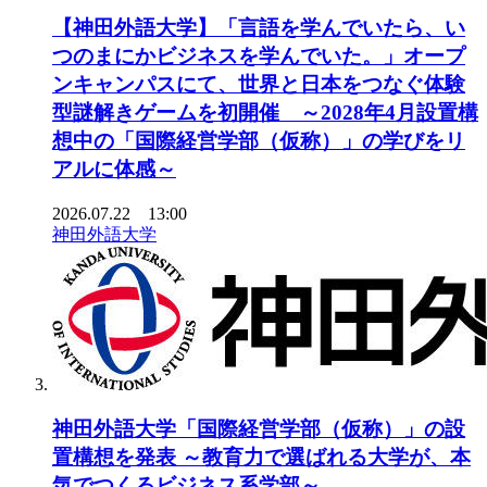
【神田外語大学】「言語を学んでいたら、い
つのまにかビジネスを学んでいた。」オープ
ンキャンパスにて、世界と日本をつなぐ体験
型謎解きゲームを初開催 ～2028年4月設置構
想中の「国際経営学部（仮称）」の学びをリ
アルに体感～
2026.07.22 13:00
神田外語大学
神田外語大学「国際経営学部（仮称）」の設
置構想を発表 ～教育力で選ばれる大学が、本
気でつくるビジネス系学部～