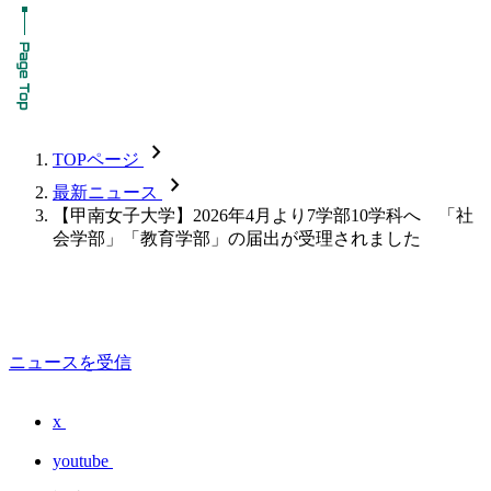
chevron_forward
TOPページ
chevron_forward
最新ニュース
【甲南女子大学】2026年4月より7学部10学科へ 「社
会学部」「教育学部」の届出が受理されました
ニュースを受信
x
youtube