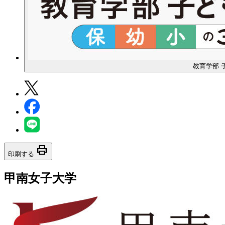
教育学部 
print
印刷する
甲南女子大学