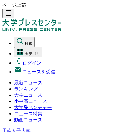
ページ上部
density_medium
検索
カテゴリ
ログイン
ニュースを受信
最新ニュース
ランキング
大学ニュース
小中高ニュース
大学発ベンチャー
ニュース特集
動画ニュース
甲南女子大学