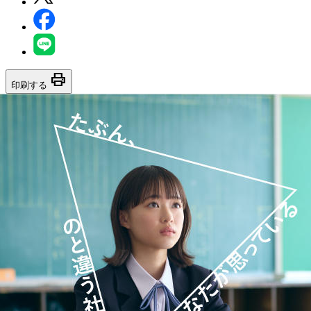
print
印刷する