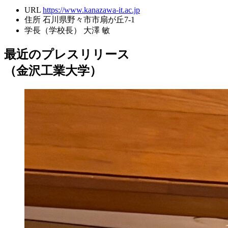
URL
https://www.kanazawa-it.ac.jp
住所
石川県野々市市扇が丘7-1
学長（学校長）
大澤 敏
最近のプレスリリース
（金沢工業大学）