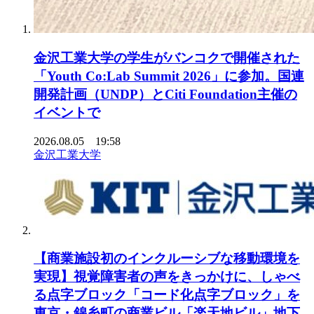
金沢工業大学の学生がバンコクで開催された
「Youth Co:Lab Summit 2026」に参加。国連
開発計画（UNDP）とCiti Foundation主催の
イベントで
2026.08.05 19:58
金沢工業大学
【商業施設初のインクルーシブな移動環境を
実現】視覚障害者の声をきっかけに、しゃべ
る点字ブロック「コード化点字ブロック」を
東京・錦糸町の商業ビル「楽天地ビル」地下