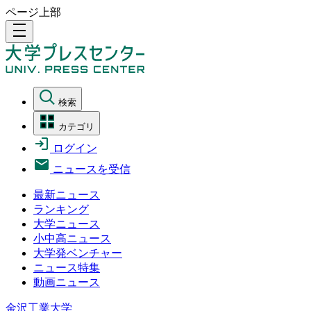
ページ上部
density_medium
検索
カテゴリ
ログイン
ニュースを受信
最新ニュース
ランキング
大学ニュース
小中高ニュース
大学発ベンチャー
ニュース特集
動画ニュース
金沢工業大学