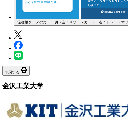
佐渡版クロスのカード例（左：リソースカード、右：トレードオ
print
印刷する
金沢工業大学