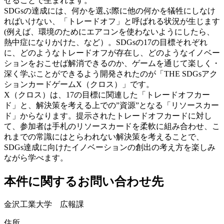
せることで生まれます。
SDGsの達成には、何かを選ぶ際に他の何かを犠牲にしなけ
ればいけない、「トレードオフ」と呼ばれる状況が生じます
(例えば、環境のためにエアコンを使わないようにしたら、
熱中症になりかけた、など）。SDGsの17の目標それぞれ
に、どのようなトレードオフが存在し、どのようなイノベー
ションをおこせば解消できるのか、ゲームを通じて楽しく・
深く学ぶことができるよう開発されたのが「THE SDGsアク
ションカードゲームX（クロス）」です。
X（クロス）は、17の目標に関連した「トレードオフカー
ド」と、解決策を考える上での”資源”となる「リソースカー
ド」からなります。提示されたトレードオフカードに対し
て、参加者は手札のリソースカードを柔軟に組み合わせ、こ
れまでの常識にはとらわれない解決策を考えることで、
SDGs達成に向けたイノベーションの創出の考え方を楽しみ
ながら学べます。
本件に関するお問い合わせ先
金沢工業大学 広報課
住所