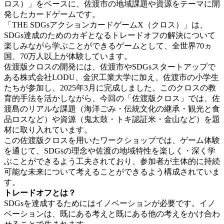
ロス）」をベースに、佐渡市の地域課題や資源をテーマに開
発したカードゲームです。
「THE SDGsアクションカードゲームX（クロス）」は、
SDGs達成のためのカギとなるトレードオフの解決について
楽しみながら学ぶことができるゲームとして、全世界70ヵ
国、70万人以上が体験しています。
佐渡版クロスの開発には、佐渡市やSDGsスタートアップで
ある株式会社LODU、金沢工業大学に加え、佐渡市の小学生
たちが参加し、2025年3月に完成しました。このクロスの教
育的手法を活かしながら、今回の「佐渡版クロス」では、佐
渡島のリアルな課題（海洋ごみ・伝統文化の継承・観光と食
品ロスなど）や資源（鬼太鼓・トキ認証米・金山など）を題
材に取り入れています。
この佐渡版クロスを用いたワークショップでは、ゲーム体験
を通じて、SDGsの理念や佐渡の地域特性を楽しく・深く学
ぶことができるよう工夫されており、参加者が主体的に持続
可能な未来について考えることができるよう構成されていま
す。
トレードオフとは？
SDGsを達成するためにはイノベーションが必要です。イノ
ベーションは、既にある考えと既にある他の考えをかけ合わ