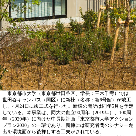
東京都市大学（東京都世田谷区、学長：三木千壽）では、
世田谷キャンパス（同区）に新棟（名称：新6号館）が竣工
し、4月24日に竣工式を行った。新棟の開所は同年5月を予定
している。本事業は、同大の創立90周年（2019年）、100周
年（2029年）に向けた中長期計画「東京都市大学アクション
プラン2030」の一環であり、新棟には研究者間のシナジー創
出を環境面から後押しする工夫がされている。