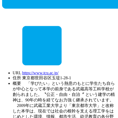
URL
https://www.tcu.ac.jp/
住所
東京都世田谷区玉堤1-28-1
概要
「学びたい」という熱意のもとに学生たち自ら
が中心となって本学の前身である武蔵高等工科学校が
創られました。〝公正・自由・自治〞 という建学の精
神は、90年の時を経てなお力強く継承されています。
2009年に武蔵工業大学より「東京都市大学」と改称
した本学は、現在では社会の根幹を支える理工学をは
じめとした環境、情報、都市生活、幼児教育の各分野