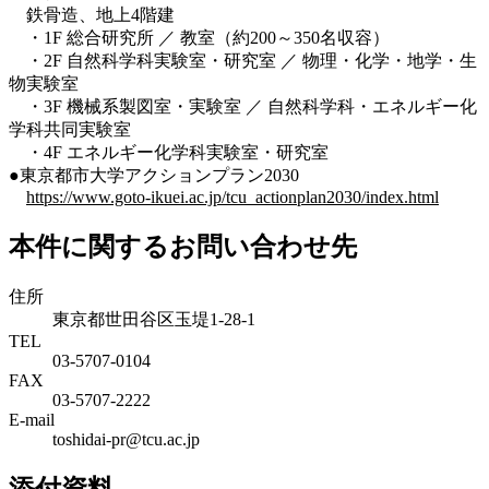
鉄骨造、地上4階建
・1F 総合研究所 ／ 教室（約200～350名収容）
・2F 自然科学科実験室・研究室 ／ 物理・化学・地学・生
物実験室
・3F 機械系製図室・実験室 ／ 自然科学科・エネルギー化
学科共同実験室
・4F エネルギー化学科実験室・研究室
●東京都市大学アクションプラン2030
https://www.goto-ikuei.ac.jp/tcu_actionplan2030/index.html
本件に関するお問い合わせ先
住所
東京都世田谷区玉堤1-28-1
TEL
03-5707-0104
FAX
03-5707-2222
E-mail
toshidai-pr@tcu.ac.jp
添付資料