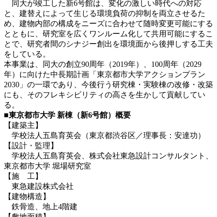
同大が竣工した新6号館は、変化の激しい時代への対応
と、建替えによって生じる環境負荷の抑制を両立させるた
め、建物内部の構成をニーズに合わせて随時変更可能にする
とともに、研究室を広くワンルーム化して共用可能にするこ
とで、研究者間のシナジー創出を環境面から後押しする工夫
をしている。
本事業は、同大の創立90周年（2019年）、100周年（2029
年）に向けた中長期計画「東京都市大学アクションプラン
2030」の一環であり、今後行う研究棟・実験棟の改修・改築
にも、そのフレキシビリティの高さを生かして貢献してい
る。
■
東京都市大学
新棟（新
6
号館）概要
【建築主】
学校法人五島育英会（東京都渋谷区／理事長：安達功）
【設計・監理】
学校法人五島育英会、株式会社東急設計コンサルタント、
東京都市大学 堀場研究室
【施 工】
東急建設株式会社
【建物構造】
鉄骨造、地上4階建
【敷地面積】