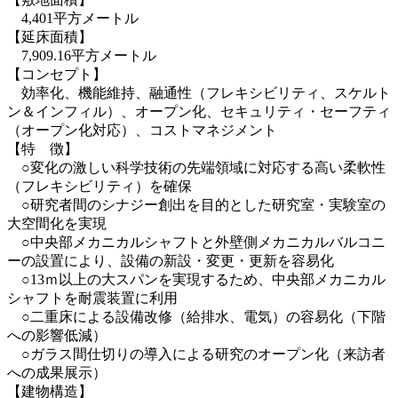
4,401平方メートル
【延床面積】
7,909.16平方メートル
【コンセプト】
効率化、機能維持、融通性（フレキシビリティ、スケルト
ン＆インフィル）、オープン化、セキュリティ・セーフティ
（オープン化対応）、コストマネジメント
【特 徴】
○変化の激しい科学技術の先端領域に対応する高い柔軟性
（フレキシビリティ）を確保
○研究者間のシナジー創出を目的とした研究室・実験室の
大空間化を実現
○中央部メカニカルシャフトと外壁側メカニカルバルコニ
ーの設置により、設備の新設・変更・更新を容易化
○13ｍ以上の大スパンを実現するため、中央部メカニカル
シャフトを耐震装置に利用
○二重床による設備改修（給排水、電気）の容易化（下階
への影響低減）
○ガラス間仕切りの導入による研究のオープン化（来訪者
への成果展示）
【建物構造】