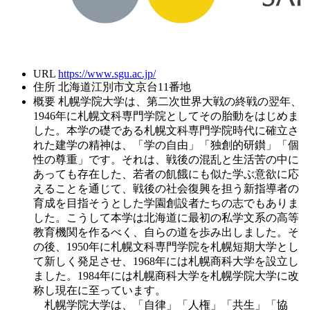
URL
https://www.sgu.ac.jp/
住所
北海道江別市文京台11番地
概要
札幌学院大学は、第二次世界大戦の終戦の翌年、
1946年に札幌文科専門学院としてその胎動をはじめま
した。本学の礎である札幌文科専門学院時代に確立さ
れた建学の精神は、「学の自由」「独創的研鑚」「個
性の尊重」です。それは、戦後の混乱と生活苦の中に
あっても存在した、若者の飢餓にも似た学ぶ意欲に応
えることを通じて、戦後の社会復興を担う新指導者の
育成を目指そうとした学園創設者たちの志でもありま
した。こうして本学は北海道に最初の私学文系の高等
教育機関を作るべく、自らの道を歩み出しました。そ
の後、1950年に札幌文科専門学院を札幌短期大学とし
て新しく発足させ、1968年には札幌商科大学を設立し
ました。1984年には札幌商科大学を札幌学院大学に改
称し現在に至っています。
札幌学院大学は、「自律」「人権」「共生」「協