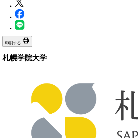
print
印刷する
札幌学院大学