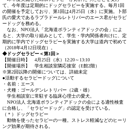
て、今年度は定期的にドッグセラピーを実施する。毎月1回
の開催を予定しており、第1回は4月25日（水）に実施。卜部
氏の愛犬であるラブラドールレトリバーのエース君がセラピ
ードッグを務める。
なお、NPO法人「北海道ボランティアドックの会」によ
ると、大学の取り組みとして、学生・学内関係者向けに、定
期的に学内でドッグセラピーを実施する大学は道内で初めて
（2018年4月12日現在）。
◆ドッグセラピー＜第1回＞
【開催日時】 4月25日（水）12:20～13:10
【開催場所】 学生相談室隣応接室（E館2階）
※第2回以降の開催については、詳細未定
●活動するセラピードッグについて
・名前：エース
・犬種：ゴールデンレトリバー（2歳・雄）
学生相談室に常駐する臨床心理士の愛犬。
NPO法人 北海道ボランティアドックの会による適性検査
に合格し、「セラピードッグ」の認定を受けている。
（＊）ドッグセラピー
動物を使ったセラピーの一種。ストレス軽減などのヒーリ
ング効果が期待される。