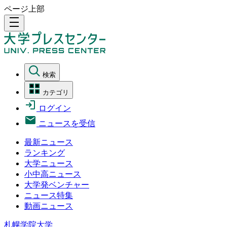
ページ上部
density_medium
検索
カテゴリ
ログイン
ニュースを受信
最新ニュース
ランキング
大学ニュース
小中高ニュース
大学発ベンチャー
ニュース特集
動画ニュース
札幌学院大学