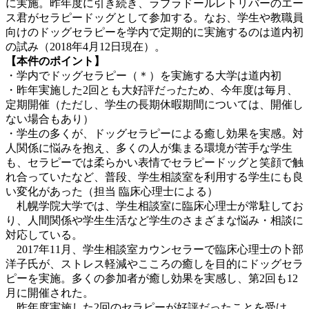
に実施。昨年度に引き続き、ラブラドールレトリバーのエー
ス君がセラピードッグとして参加する。なお、学生や教職員
向けのドッグセラピーを学内で定期的に実施するのは道内初
の試み（2018年4月12日現在）。
【本件のポイント】
・学内でドッグセラピー（＊）を実施する大学は道内初
・昨年実施した2回とも大好評だったため、今年度は毎月、
定期開催（ただし、学生の長期休暇期間については、開催し
ない場合もあり）
・学生の多くが、ドッグセラピーによる癒し効果を実感。対
人関係に悩みを抱え、多くの人が集まる環境が苦手な学生
も、セラピーでは柔らかい表情でセラピードッグと笑顔で触
れ合っていたなど、普段、学生相談室を利用する学生にも良
い変化があった（担当 臨床心理士による）
札幌学院大学では、学生相談室に臨床心理士が常駐してお
り、人間関係や学生生活など学生のさまざまな悩み・相談に
対応している。
2017年11月、学生相談室カウンセラーで臨床心理士の卜部
洋子氏が、ストレス軽減やこころの癒しを目的にドッグセラ
ピーを実施。多くの参加者が癒し効果を実感し、第2回も12
月に開催された。
昨年度実施した2回のセラピーが好評だったことを受け