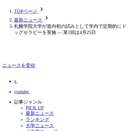
chevron_forward
TOPページ
chevron_forward
最新ニュース
札幌学院大学が道内初の試みとして学内で定期的にド
ッグセラピーを実施 — 第1回は4月25日
ニュースを受信
x
youtube
記事ジャンル
PICK UP
最新ニュース
ランキング
大学ニュース