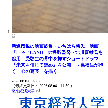
新進気鋭の映画監督・いちはら悠氏、映画
「LOST LAND」の撮影監督・北川喜雄氏を
起用 受験生の背中を押すショートドラマ
『未来を信じて進め』を公開 ～高校生が抱
く「心の葛藤」を描く
2026.08.04 00:00
（最終更新日：
2026.08.04 11:50
）
東京経済大学