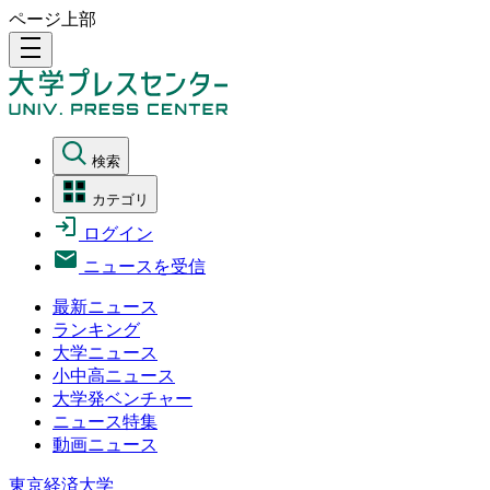
ページ上部
density_medium
検索
カテゴリ
ログイン
ニュースを受信
最新ニュース
ランキング
大学ニュース
小中高ニュース
大学発ベンチャー
ニュース特集
動画ニュース
東京経済大学