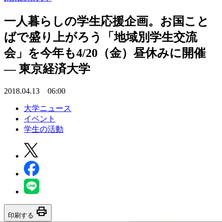
一人暮らしの学生応援企画。お国こと
ばで盛り上がろう「地域別学生交流
会」を今年も4/20（金）昼休みに開催
— 東京経済大学
2018.04.13 06:00
大学ニュース
イベント
学生の活動
print
印刷する