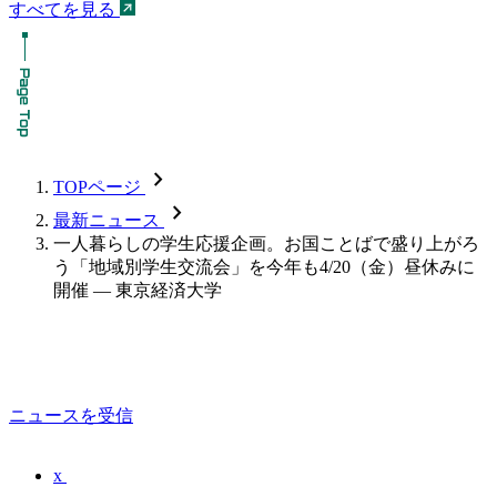
すべてを見る
chevron_forward
TOPページ
chevron_forward
最新ニュース
一人暮らしの学生応援企画。お国ことばで盛り上がろ
う「地域別学生交流会」を今年も4/20（金）昼休みに
開催 — 東京経済大学
ニュースを受信
x