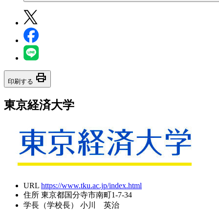
print
印刷する
東京経済大学
URL
https://www.tku.ac.jp/index.html
住所
東京都国分寺市南町1-7-34
学長（学校長）
小川 英治