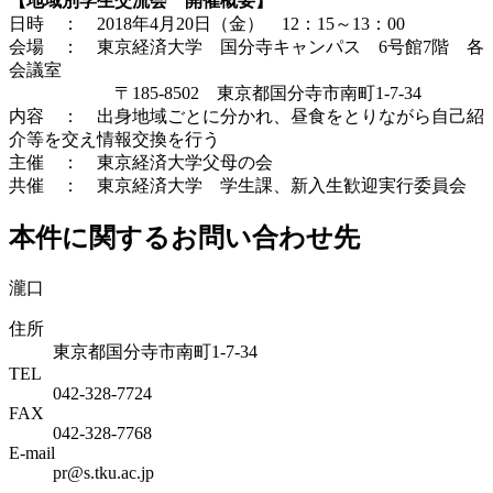
【地域別学生交流会 開催概要】
日時 ： 2018年4月20日（金） 12：15～13：00
会場 ： 東京経済大学 国分寺キャンパス 6号館7階 各
会議室
〒185-8502 東京都国分寺市南町1-7-34
内容 ： 出身地域ごとに分かれ、昼食をとりながら自己紹
介等を交え情報交換を行う
主催 ： 東京経済大学父母の会
共催 ： 東京経済大学 学生課、新入生歓迎実行委員会
本件に関するお問い合わせ先
瀧口
住所
東京都国分寺市南町1-7-34
TEL
042-328-7724
FAX
042-328-7768
E-mail
pr@s.tku.ac.jp