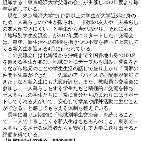
組織する「東京経済大学父母の会」が主催し2012年度より毎
年実施している。
現在、東京経済大学では7割以上の学生が大学近郊出身の
ため一人暮らしの学生が限られ、「同郷の友人や一人暮らし
の友人ができにくい」と学生から声があがり、それに応え
「地域別学生交流会」が2012年度にスタートした。交流会
は、毎年、新生活への期待を抱きつつ不安を持って上京して
くる新入生を迎える4月に行われている。
この交流会には北海道から沖縄まで全国各地出身の100名
を超える学生が参加。地域ごとにテーブルを囲み、昼食をと
りながら地元のことや学生生活の話しで盛り上がり「同郷の
仲間や先輩ができた」「先輩のアドバイスで心配事が解消で
きた」など新入生にも大変好評だ。また、教職員も交流会に
参加し、一人暮らしをする学生たちと積極的に交流を持ち、
一人暮らしの学生たちに「常に自分たちのまわりにはサポー
トしてくれる人がいて、安心して学業や課外活動に励むこと
ができる」と感じてもらえる体制を整えている。
長年に渡り定期的に「地域別学生交流会」を続けること
で、一人で上京してくる新入生はもちろんのこと、東京で一
人暮らしをさせる保護者からも安心して大学に送り出せると
評価を得ている。