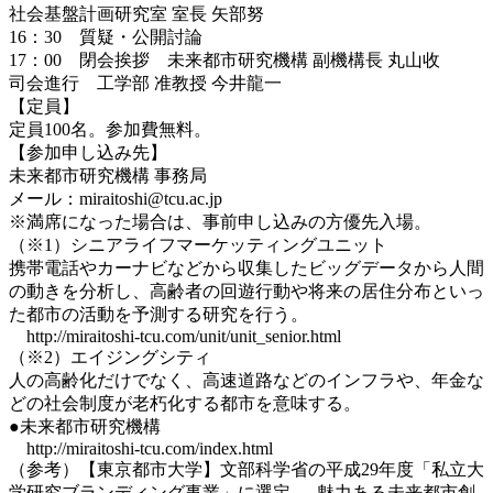
社会基盤計画研究室 室長 矢部努
16：30 質疑・公開討論
17：00 閉会挨拶 未来都市研究機構 副機構長 丸山收
司会進行 工学部 准教授 今井龍一
【定員】
定員100名。参加費無料。
【参加申し込み先】
未来都市研究機構 事務局
メール：miraitoshi@tcu.ac.jp
※満席になった場合は、事前申し込みの方優先入場。
（※1）シニアライフマーケッティングユニット
携帯電話やカーナビなどから収集したビッグデータから人間
の動きを分析し、高齢者の回遊行動や将来の居住分布といっ
た都市の活動を予測する研究を行う。
http://miraitoshi-tcu.com/unit/unit_senior.html
（※2）エイジングシティ
人の高齢化だけでなく、高速道路などのインフラや、年金な
どの社会制度が老朽化する都市を意味する。
●未来都市研究機構
http://miraitoshi-tcu.com/index.html
（参考）【東京都市大学】文部科学省の平成29年度「私立大
学研究ブランディング事業」に選定 — 魅力ある未来都市創