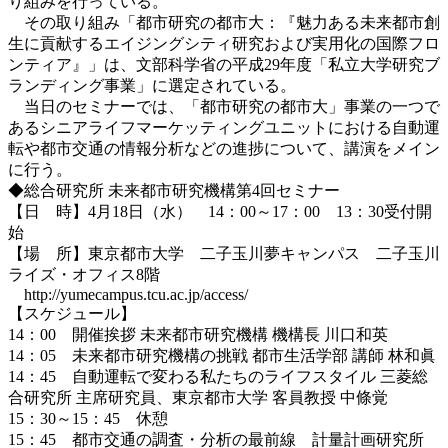
り組みを行っている。
その取り組み「都市研究の都市大：『魅力ある未来都市創
生に貢献するエイジングシティ研究および実用化の国際フロ
ンティア』」は、文部科学省の平成29年度「私立大学研究ブ
ランディング事業」に選定されている。
当日のセミナーでは、「都市研究の都市大」事業の一つで
あるシニアライフマーケッティングユニットにおける自動運
転や都市交通の情報分析などの進捗について、講演をメイン
に行う。
◆総合研究所 未来都市研究機構第4回セミナー
【日 時】4月18日（水） 14：00～17：00 13：30受付開
始
【場 所】東京都市大学 二子玉川夢キャンパス 二子玉川
ライズ・オフィス8階
http://yumecampus.tcu.ac.jp/access/
【スケジュール】
14：00 開催挨拶 未来都市研究機構 機構長 川口和英
14：05 未来都市研究機構の挑戦 都市生活学部 講師 林和眞
14：45 自動運転で変わる私たちのライフスタイル 三菱総
合研究所 主席研究員、東京都市大学 客員教授 中條覚
15：30～15：45 休憩
15：45 都市交通の調査・分析の最前線 計量計画研究所