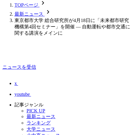
chevron_forward
TOPページ
chevron_forward
最新ニュース
東京都市大学 総合研究所が4月18日に「未来都市研究
機構第4回セミナー」を開催 — 自動運転や都市交通に
関する講演をメインに
ニュースを受信
x
youtube
記事ジャンル
PICK UP
最新ニュース
ランキング
大学ニュース