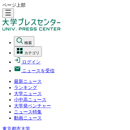
ページ上部
density_medium
検索
カテゴリ
ログイン
ニュースを受信
最新ニュース
ランキング
大学ニュース
小中高ニュース
大学発ベンチャー
ニュース特集
動画ニュース
東京都市大学