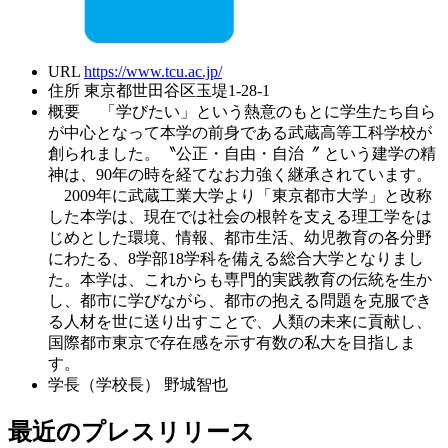
URL
https://www.tcu.ac.jp/
住所
東京都世田谷区玉堤1-28-1
概要
「学びたい」という熱意のもとに学生たち自ら
が中心となって本学の前身である武蔵高等工科学校が
創られました。〝公正・自由・自治〞 という建学の精
神は、90年の時を経てなお力強く継承されています。
2009年に武蔵工業大学より「東京都市大学」と改称
した本学は、現在では社会の根幹を支える理工学をは
じめとした環境、情報、都市生活、幼児教育の各分野
にわたる、8学部18学科を備える総合大学となりまし
た。本学は、これからも専門的実践教育の伝統を生か
し、都市に学びながら、都市の抱える問題を克服でき
る人材を世に送り出すことで、人類の未来に貢献し、
国際都市東京で存在感を示す有数の私大を目指しま
す。
学長（学校長）
野城智也
最近のプレスリリース