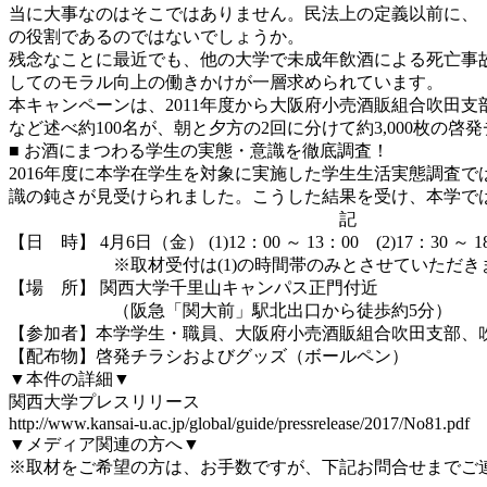
当に大事なのはそこではありません。民法上の定義以前に、
の役割であるのではないでしょうか。
残念なことに最近でも、他の大学で未成年飲酒による死亡事
してのモラル向上の働きかけが一層求められています。
本キャンペーンは、2011年度から大阪府小売酒販組合吹田
など述べ約100名が、朝と夕方の2回に分けて約3,000枚の
■ お酒にまつわる学生の実態・意識を徹底調査！
2016年度に本学在学生を対象に実施した学生生活実態調査
識の鈍さが見受けられました。こうした結果を受け、本学で
記
【日 時】 4月6日（金） (1)12：00 ～ 13：00 (2)17：30 ～ 
※取材受付は(1)の時間帯のみとさせていただき
【場 所】 関西大学千里山キャンパス正門付近
（阪急「関大前」駅北出口から徒歩約5分）
【参加者】本学学生・職員、大阪府小売酒販組合吹田支部、吹
【配布物】啓発チラシおよびグッズ（ボールペン）
▼本件の詳細▼
関西大学プレスリリース
http://www.kansai-u.ac.jp/global/guide/pressrelease/2017/No81.pdf
▼メディア関連の方へ▼
※取材をご希望の方は、お手数ですが、下記お問合せまでご