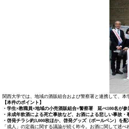
関西大学では、地域の酒販組合および警察署と連携して、本
【本件のポイント】
・学生×教職員×地域の小売酒販組合×警察署 延べ100名が
・未成年飲酒による死亡事故など、お酒による悲しい事故・
・啓発チラシ約3,000枚ほか、啓発グッズ（ボールペン）を
「成人」の定義に関する議論が続く昨今。お酒に関して述べれ