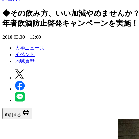
◆その飲み方、いい加減やめませんか？
年者飲酒防止啓発キャンペーンを実施！
2018.03.30 12:00
大学ニュース
イベント
地域貢献
print
印刷する