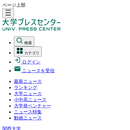
ページ上部
density_medium
検索
カテゴリ
ログイン
ニュースを受信
最新ニュース
ランキング
大学ニュース
小中高ニュース
大学発ベンチャー
ニュース特集
動画ニュース
関西大学