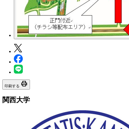
print
印刷する
関西大学