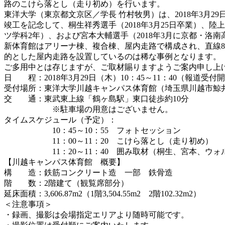
路のこけら落とし（走り初め）を行います。
東洋大学（東京都文京区／学長 竹村牧男）は、2018年3月
竣工を記念して、桐生祥秀選手（2018年3月25日卒業）、
ツ学科2年）、および宮本大輔選手（2018年3月に京都・
新体育館はアリーナ棟、複合棟、屋内走路で構成され、直線8
的とした屋内走路を設置しているのは稀な事例となります。
ご多用中とは存じますが、ご取材賜りますようご案内申し上
日 程：2018年3月29日（木）10：45～11：40（報道受付開
受付場所：東洋大学川越キャンパス体育館（埼玉県川越市鯨井2
交 通：東武東上線「鶴ヶ島駅」東口徒歩約10分
※駐車場の用意はございません。
タイムスケジュール（予定）：
10：45～10：55 フォトセッション
11：00～11：20 こけら落とし（走り初め）
11：20～11：40 囲み取材（桐生、宮本、ウォ
【川越キャンパス体育館 概要】
構 造：鉄筋コンクリート造 一部 鉄骨造
階 数：2階建て（観覧席部分）
延床面積：3,606.87m2（1階3,504.55m2 2階102.32m2）
＜注意事項＞
・録画、撮影は会場指定エリアより随時可能です。