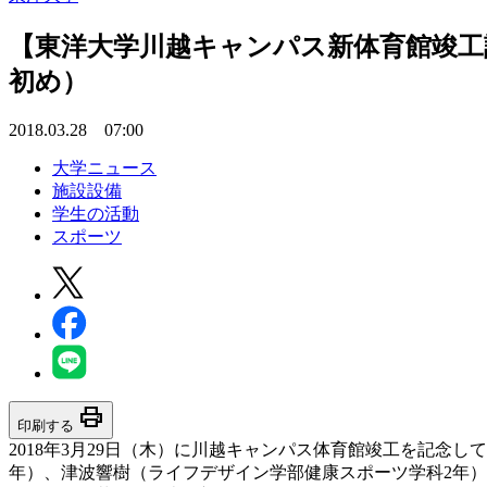
【東洋大学川越キャンパス新体育館竣工
初め）
2018.03.28 07:00
大学ニュース
施設設備
学生の活動
スポーツ
print
印刷する
2018年3月29日（木）に川越キャンパス体育館竣工を記念し
年）、津波響樹（ライフデザイン学部健康スポーツ学科2年）