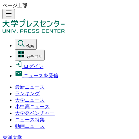
ページ上部
density_medium
検索
カテゴリ
ログイン
ニュースを受信
最新ニュース
ランキング
大学ニュース
小中高ニュース
大学発ベンチャー
ニュース特集
動画ニュース
東洋大学