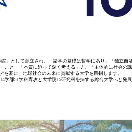
哲学館」として創立され、「諸学の基礎は哲学にあり」「独立自
」こと、「本質に迫って深く考える」力、「主体的に社会の課
心”を基に、地球社会の未来に貢献する大学を目指します。
14学部51学科専攻と大学院15研究科を擁する総合大学へと発