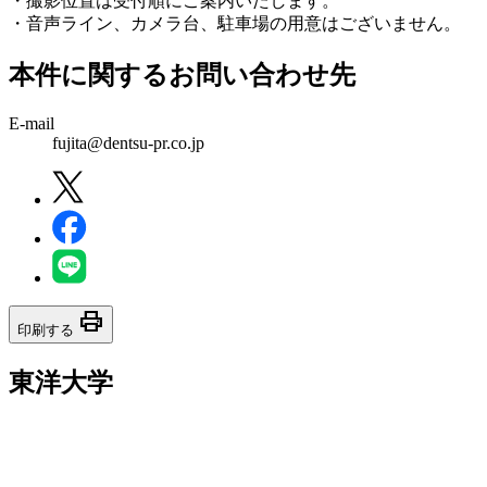
・撮影位置は受付順にご案内いたします。
・音声ライン、カメラ台、駐車場の用意はございません。
本件に関するお問い合わせ先
E-mail
fujita@dentsu-pr.co.jp
print
印刷する
東洋大学