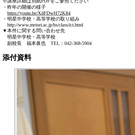
※講座詳細は別紙PDFをご参照ください
・昨年の開催の様子
https://youtu.be/XdFDwH72K84
・明星中学校・高等学校の取り組み
http://www.meisei.ac.jp/hs/class/ict.html
▼本件に関する問い合わせ先
明星中学校・高等学校
副校長 福本眞也 TEL：042-368-5904
添付資料