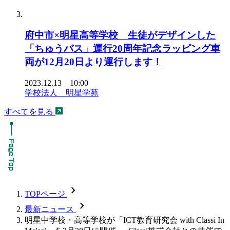
府中市×明星高等学校 生徒がデザインした
「ちゅうバス」運行20周年記念ラッピング車
両が12月20日より運行します！
2023.12.13 10:00
学校法人 明星学苑
すべてを見る
chevron_forward
TOPページ
chevron_forward
最新ニュース
明星中学校・高等学校が「ICT教育研究会 with Classi In