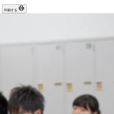
print
印刷する