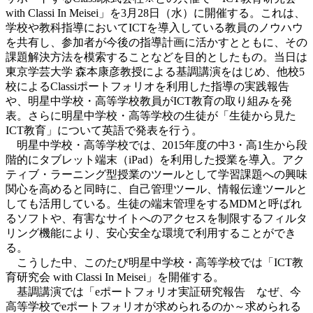
with Classi In Meisei」を3月28日（水）に開催する。これは、
学校や教科指導においてICTを導入している教員のノウハウ
を共有し、参加者が今後の指導計画に活かすとともに、その
課題解決方法を模索することなどを目的としたもの。当日は
東京学芸大学 森本康彦教授による基調講演をはじめ、他校5
校によるClassiポートフォリオを利用した指導の実践報告
や、明星中学校・高等学校教員がICT教育の取り組みを発
表。さらに明星中学校・高等学校の生徒が「生徒から見た
ICT教育」について英語で発表を行う。
明星中学校・高等学校では、2015年度の中3・高1生から段
階的にタブレット端末（iPad）を利用した授業を導入。アク
ティブ・ラーニング型授業のツールとして学習課題への興味
関心を高めると同時に、自己管理ツール、情報伝達ツールと
しても活用している。生徒の端末管理をするMDMと呼ばれ
るソフトや、有害なサイトへのアクセスを制限するフィルタ
リング機能により、安心安全な環境で利用することができ
る。
こうした中、このたび明星中学校・高等学校では「ICT教
育研究会 with Classi In Meisei」を開催する。
基調講演では「eポートフォリオ実証研究報告 なぜ、今
高等学校でeポートフォリオが求められるのか～求められる