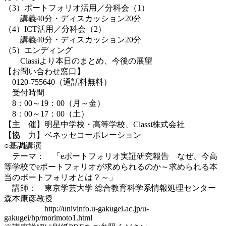
（3）ポートフォリオ活用／分科会（1）
講義40分・ディスカッション20分
（4）ICT活用／分科会（2）
講義40分・ディスカッション20分
（5）エンディング
Classiより本日のまとめ、今後の展望
【お問い合わせ窓口】
0120-755640（通話料無料）
受付時間
8：00～19：00（月～金）
8：00～17：00（土）
【主 催】明星中学校・高等学校、Classi株式会社
【協 力】ベネッセコーポレーション
○基調講演
テーマ： 「eポートフォリオ実証研究報告 なぜ、今高
等学校でeポートフォリオが求められるのか～求められる本
当のポートフォリオとは？～」
講師： 東京学芸大学 総合教育科学系情報処理センター
森本康彦教授
http://univinfo.u-gakugei.ac.jp/u-
gakugei/hp/morimoto1.html