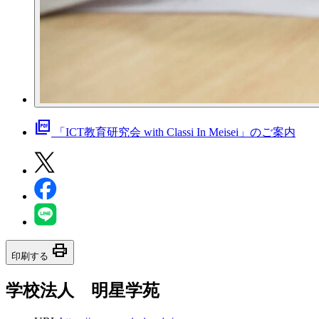
picture_as_pdf
「ICT教育研究会 with Classi In Meisei」のご案内
print
印刷する
学校法人 明星学苑