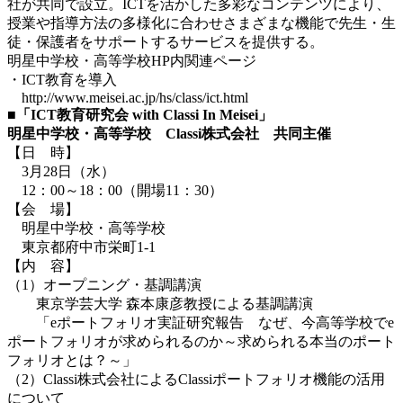
社が共同で設立。ICTを活かした多彩なコンテンツにより、
授業や指導方法の多様化に合わせさまざまな機能で先生・生
徒・保護者をサポートするサービスを提供する。
明星中学校・高等学校HP内関連ページ
・ICT教育を導入
http://www.meisei.ac.jp/hs/class/ict.html
■「ICT教育研究会 with Classi In Meisei」
明星中学校・高等学校 Classi株式会社 共同主催
【日 時】
3月28日（水）
12：00～18：00（開場11：30）
【会 場】
明星中学校・高等学校
東京都府中市栄町1-1
【内 容】
（1）オープニング・基調講演
東京学芸大学 森本康彦教授による基調講演
「eポートフォリオ実証研究報告 なぜ、今高等学校でe
ポートフォリオが求められるのか～求められる本当のポート
フォリオとは？～」
（2）Classi株式会社によるClassiポートフォリオ機能の活用
について