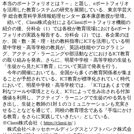
本当のポートフォリオとは？～」と題し、eポートフォリオ
を活用した教育システムの研究を展開している、東京学芸大
学 総合教育科学系情報処理センター 森本康彦教授が登壇。
続いて、Classi株式会社によるClassiポートフォリオ機能の
紹介の後、分科会（1）では各校が教育現場におけるeポート
フォリオの実践を報告する。分科会（2）では、各企業のほ
か、国・数・英・理・社の教科指導にICTを活用している明
星中学校・高等学校の教員が、英語4技能やプログラミン
グ、アクティブ・ラーニングや部活動などにおけるICT教育
の取り組みを発表。さらに、明星中学校・高等学校の生徒も
「生徒から見たICT教育」について英語で発表を行う。
今年の開催においても、全国から多くの教育関係者が集ま
ることが予想されている。ICT教育が標準化されていく時代
において、明星中学校・高等学校では、「ICTはあくまで便
利なツールや環境ととらえ、ICTによって生み出される付加
価値を利用し、アクティブ・ラーニングで生徒のやる気を引
き出し、生徒と教師の1対１のコミュニケーションも充実さ
せることなどを通じて、同校の教育理念である『手塩にかけ
る教育』をさらに実践していきたい」としている。
※Classi株式会社（
https://classi.jp/
）
株式会社ベネッセホールディングスとソフトバンク株式会