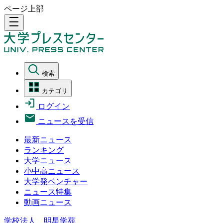
ページ上部
density_medium
検索
カテゴリ
ログイン
ニュースを受信
最新ニュース
ランキング
大学ニュース
小中高ニュース
大学発ベンチャー
ニュース特集
動画ニュース
学校法人 明星学苑