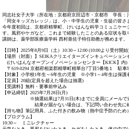
同志社女子大学（所在地：京都府京田辺市・京都市 学長：
「同女キッズカレッジ」は、小・中学生の児童・生徒の皆さ
今年度初回は、京都府精華町、けいはんな科学コミュニケーシ
す。風邪やケガなど、これまで経験したことのある症状を取
講師は、薬学部医療薬学科 西村亜佐子特任助教が務めます。
【日時】2025年8月9日（土）10:30～12:00 (10:00より受付開始
【場所（対面）】SEIKAクリエイターズインキュベーション
(けいはんなオープンイノベーションセンター【KICK】内)
〒619-0294 京都府相楽郡精華町精華台7丁目5番地１ 駐車
【対象】小学校1年生～6年生の児童 ※小学1～4年生は保護
【定員】20組(定員を超えた場合は抽選)
【受講料】無料・要事前申込み
【申込締切】2025年7月28日(月)
※抽選結果は7月31日(木)までに全員にメールで
結果が届かない場合は、下記問い合わせ先に確
【持ち物】筆記用具、ふた付きの飲み物（熱中症予防のため
【プログラム】
10:30～ ミニレクチャー
元気なとき、風邪をひいたとき、ケガをしたとき、体の中で