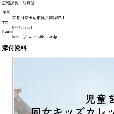
広報課長 前野健
住所
京都府京田辺市興戸南鉾97-1
TEL
0774658631
E-mail
koho-t@dwc.doshisha.ac.jp
添付資料