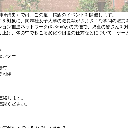
川崎清史）では、この度、掲題のイベントを開催します。
まを対象に、同志社女子大学の教員等がさまざまな学問の魅力
ョン推進ネットワーク(K-Scan)との共催で、児童の皆さん
り上げ、
体の中で起こる変化や回復の仕方などについて、ゲー
)
センター
場有
者同伴
連絡します。
認ください。
）
は何が起きているのでしょうか？