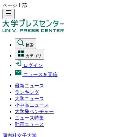
ページ上部
density_medium
検索
カテゴリ
ログイン
ニュースを受信
最新ニュース
ランキング
大学ニュース
小中高ニュース
大学発ベンチャー
ニュース特集
動画ニュース
同志社女子大学