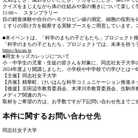
クイズをまじえながら体の仕組みや薬の働きについて楽しく
11:00～ スタンプラリー
目の錯覚体験や自分のヘモグロビン値の測定、細胞の役割を
くすりの溶け方を観察する実験ブースをご用意しています。
■本イベントは、「科学のまちの子どもたち」プロジェクト
「科学のまちの子どもたち」プロジェクトでは、未来を担う
https://kscan.jp
■同女キッズカレッジについて
小・中学生の児童・生徒の皆さんを対象に、同志社女子大学
2024年度より開講しました。小学校や中学校での学びとは
【主催】同志社女子大学
【共催】精華町、けいはんな科学コミュニケーション推進ネット
【後援】京田辺市教育委員会、木津川市教育委員会、生駒市
メディア関連の⽅へ
取材をご希望の⽅は、お⼿数ですが下記問い合わせ先までご
本件に関するお問い合わせ先
同志社女子大学