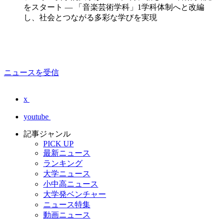
をスタート — 「音楽芸術学科」1学科体制へと改編
し、社会とつながる多彩な学びを実現
ニュースを受信
x
youtube
記事ジャンル
PICK UP
最新ニュース
ランキング
大学ニュース
小中高ニュース
大学発ベンチャー
ニュース特集
動画ニュース