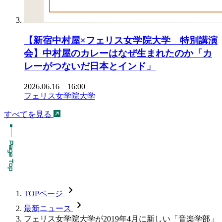
【新宿中村屋×フェリス女学院大学 特別講演
会】中村屋のカレーはなぜ生まれたのか「カ
レーがつないだ日本とインド」
2026.06.16 16:00
フェリス女学院大学
すべてを見る
chevron_forward
TOPページ
chevron_forward
最新ニュース
フェリス女学院大学が2019年4月に新しい「音楽学部」