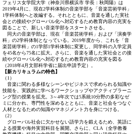
フェリス女学院大学（神奈川県横浜市 学長：秋岡陽）は
2019年4月に、現在2学科体制の音楽学部を「音楽芸術学科」
1学科体制へと改編する。それとともに、音楽を通した実社
会との接続やグローバル化へ対応するため教育内容の充実を
図ることで、新しい音楽学部をスタートさせる。
同大の音楽学部は、現在「音楽芸術学科」および「演奏学
科」の2学科体制となっている。2019年度から、これを「音
楽芸術学科」の1学部1学科体制に変更し、同学科の入学定員
を45名から75名に拡大。さらに、音楽を通した実社会との接
続やグローバル化へ対応するため教育内容の充実を図る
（2018年4月文部科学省に届出申請予定）。
【新カリキュラムの特色】
（1）
音楽に関わる多様なシーンやビジネスで求められる知識や
技能を、実践的に学べるワークショップやアクティブラーニ
ング型の授業を拡充。3～4年次では5系統10分野の多彩なゼ
ミに分かれ、専門性を深めるとともに、音楽と社会をつなぐ
人材となるための知識やマネジメント力を身につける。
（2）
グローバル社会に欠かせない語学力を鍛えるため、英語に
よる授業や海外実習科目を展開。さらに、CLA（全学教養