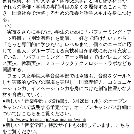
教育機構）科目や文学部・国際交流学部と同じ語学科目や、
それらの学部・学科の専門科目の多くを履修することもで
き、国際社会で活躍するための教養と語学スキルを身につけ
る。
（3）
実技をさらに学びたい学生のために「パフォーミング・ア
ーツ科目」（別途有料）を開講。「好きで続けたい」から
「もっと専門的に学びたい」レベルまで、個々のニーズに応
じて、個人／グループによる実技科目が多岐にわたり充実し
ている。「パフォーミング・アーツ科目」ではバレエ／ダン
ス実技、教職実技、ミュージックテクノロジー・ラボなども
開講する。
フェリス女学院大学音楽学部では今後も、音楽をツールと
した実践的な学びの環境を実現し、国際理解力、コミュニケ
ーション力、イノベーション力を身につけた創造性豊かな人
材を育成していく。
●新しい「音楽学部」の詳細は、3月28日（水）のオープン
キャンパスで説明する予定です。オープンキャンパス詳細に
ついてはこちらをご覧ください。
http://www.ferris.ac.jp/examination/event/
●新しい「音楽学部」特設サイトも公開しています。こちら
をご覧ください。