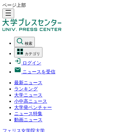
ページ上部
density_medium
検索
カテゴリ
ログイン
ニュースを受信
最新ニュース
ランキング
大学ニュース
小中高ニュース
大学発ベンチャー
ニュース特集
動画ニュース
フェリス女学院大学