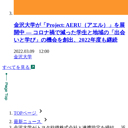
金沢大学が「Project: AERU（アエル）」を展
開中 — コロナ禍で減った学生と地域の「出会
いと学び」の機会を創出、2022年度も継続
2022.03.09 12:00
金沢大学
すべてを見る
chevron_forward
TOPページ
chevron_forward
最新ニュース
金沢大学がトヨタ紡織株式会社と連携協定を締結 — 近