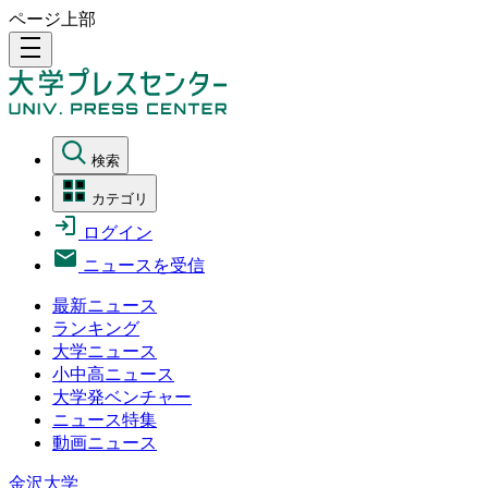
ページ上部
density_medium
検索
カテゴリ
ログイン
ニュースを受信
最新ニュース
ランキング
大学ニュース
小中高ニュース
大学発ベンチャー
ニュース特集
動画ニュース
金沢大学