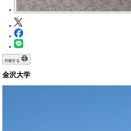
print
印刷する
金沢大学