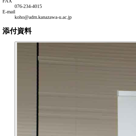
FAX
076-234-4015
E-mail
koho@adm.kanazawa-u.ac.jp
添付資料