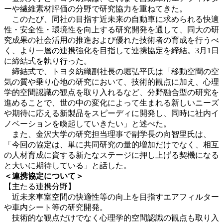
ーや繊維素材評価の分野で研究協力を重ねてきた。
このたび、同社の目指す近未来の自動車に求められる快適
性・安全性・環境性を向上する研究開発を通して、同大の研
究成果の社会活用の推進および優れた技術者の育成を行うべ
く、より一層の連携強化を目指して連携協定を締結。3月1日
に締結式を執り行った。
締結式で、トヨタ紡織副社長の堀弘平氏は「移動空間の空
気の質や乗り心地の研究において、技術的観点に加え、心理
学的空間認識の観点を取り入れるなど、分野融合型の研究を
進めることで、世の中の変化によって生まれる新しいニーズ
や期待に応える新製品をスピーディに開発し、同時に社内イ
ノベーションを喚起していきたい」と述べた。
また、金沢大学の研究担当理事で副学長の向智里氏は、
「今回の協定は、単に共同研究の量的増加だけでなく、相互
の人材育成に資する新たなステージに押し上げる契機になる
と大いに期待している」と話した。
＜連携協定について＞
【主たる連携分野】
近未来車室空間の快適性等の向上を目指すエアフィルター
や車内シート等の研究開発。
技術的な観点だけでなく心理学的空間認識の観点も取り入