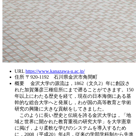
URL
https://www.kanazawa-u.ac.jp/
住所
〒920-1192 石川県金沢市角間町
概要
金沢大学の源流は，1862（文久2）年に創設さ
れた加賀藩彦三種痘所にまで遡ることができます。150
年以上にわたる歴史を経て，現在の日本海側にある基
幹的な総合大学へと発展し，わが国の高等教育と学術
研究の興隆に大きな貢献をしてきました。
このように長い歴史と伝統を誇る金沢大学は，「地
域と世界に開かれた教育重視の研究大学」を大学憲章
に掲げ，より柔軟な学びのシステムを導入するため
に，2008（平成20）年4月，従来の学部学科制から先進