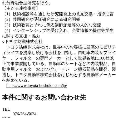
れ分野融合型研究を行う。
【主たる連携事項】
（1）技術相談等を通した研究開発上の意見交換・指導助言
（2）共同研究や受託研究による研究開発
（3）技術教育とそれに係る講師派遣等の人的な交流
（4）インターンシップの受け入れ、企業情報の提供等学生
に関する支援・協力
○トヨタ紡織株式会社
トヨタ紡織株式会社は、世界中のお客様に最高のモビリテ
ィライフを提案し続ける会社を目指し、自動車内装サプライ
ヤー、フィルターの専門メーカーとして世界各地に100社以
上で事業展開している。自動車のシートなどの内装製品、自
動車用フィルターおよびパワートレーン機器部品を開発、製
造し、トヨタ自動車株式会社をはじめとする自動車メーカー
へ納めている。
https://www.toyota-boshoku.com/jp/
本件に関するお問い合わせ先
TEL
076-264-5024