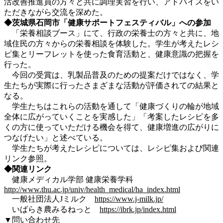
活改善推進員の方々と共に調理実習を行い、アドバイスをい
ただきながら交流を深めた。
◆茨城県石岡市「健康サポートフェスティバル」への参加
「栄養相談ブース」にて、行政の栄養士の方々と共に、地
域住民の方々からの栄養相談を体験した。学生が考えたレシ
ピ集とリーフレットを使った食育活動と、健康意識の把握を
行った。
今回の受賞は、乳製品普及のための提案だけではなく、学
生たちが実際に行ったさまざまな活動が評価されての結果と
なる。
学生たちはこれらの活動を通して「健康づくりの輪が地域
全体に広がっていくことを実感した」「考案したレシピを多
くの方に使っていただける機会を得て、健康増進の広がりに
つなげたい」と述べている。
学生たちが考えたレシピについては、レシピ集および関連
リンク参照。
◆関連リンク
健康メディカル学部 健康栄養学科
http://www.thu.ac.jp/univ/health_medical/ha_index.html
一般社団法人Jミルク
https://www.j-milk.jp/
いばらき農みるねっと
https://ibrk.jp/index.html
▼問い合わせ先