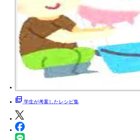
picture_as_pdf
学生が考案したレシピ集