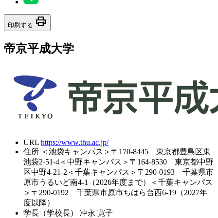
print
印刷する
帝京平成大学
URL
https://www.thu.ac.jp/
住所
＜池袋キャンパス＞〒170-8445 東京都豊島区東
池袋2-51-4＜中野キャンパス＞〒164-8530 東京都中野
区中野4-21-2＜千葉キャンパス＞〒290-0193 千葉県市
原市うるいど南4-1（2026年度まで）＜千葉キャンパス
＞〒290-0192 千葉県市原市ちはら台西6-19（2027年
度以降）
学長（学校長）
冲永 寛子