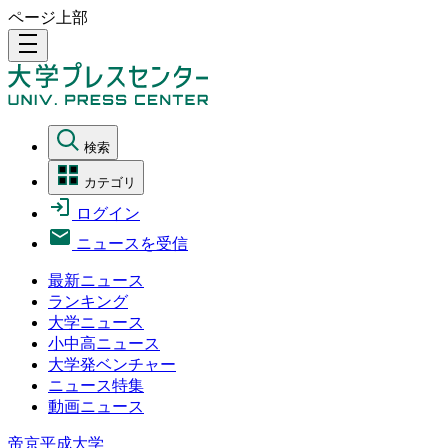
ページ上部
density_medium
検索
カテゴリ
ログイン
ニュースを受信
最新ニュース
ランキング
大学ニュース
小中高ニュース
大学発ベンチャー
ニュース特集
動画ニュース
帝京平成大学