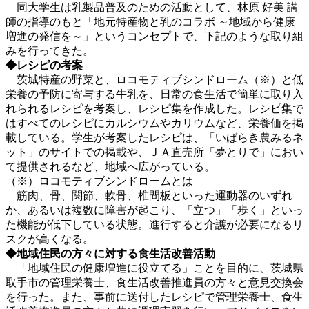
同大学生は乳製品普及のための活動として、林原 好美 講
師の指導のもと「地元特産物と乳のコラボ ～地域から健康
増進の発信を～」というコンセプトで、下記のような取り組
みを行ってきた。
◆レシピの考案
茨城特産の野菜と、ロコモティブシンドローム（※）と低
栄養の予防に寄与する牛乳を、日常の食生活で簡単に取り入
れられるレシピを考案し、レシピ集を作成した。レシピ集で
はすべてのレシピにカルシウムやカリウムなど、栄養価を掲
載している。学生が考案したレシピは、「いばらき農みるネ
ット」のサイトでの掲載や、ＪＡ直売所「夢とりで」におい
て提供されるなど、地域へ広がっている。
（※）ロコモティブシンドロームとは
筋肉、骨、関節、軟骨、椎間板といった運動器のいずれ
か、あるいは複数に障害が起こり、「立つ」「歩く」といっ
た機能が低下している状態。進行すると介護が必要になるリ
スクが高くなる。
◆地域住民の方々に対する食生活改善活動
「地域住民の健康増進に役立てる」ことを目的に、茨城県
取手市の管理栄養士、食生活改善推進員の方々と意見交換会
を行った。また、事前に送付したレシピで管理栄養士、食生