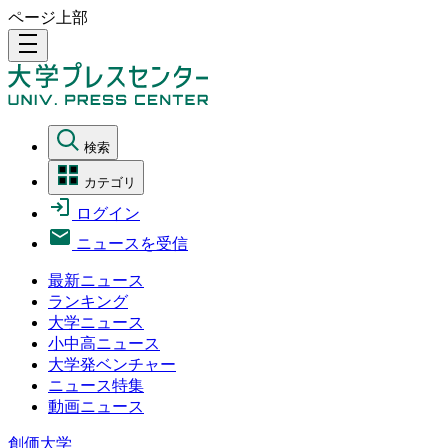
ページ上部
density_medium
検索
カテゴリ
ログイン
ニュースを受信
最新ニュース
ランキング
大学ニュース
小中高ニュース
大学発ベンチャー
ニュース特集
動画ニュース
創価大学