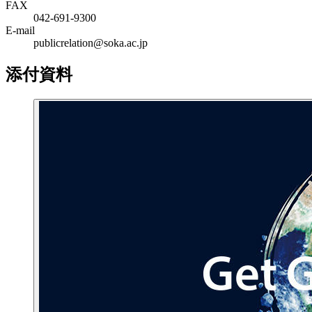
FAX
042-691-9300
E-mail
publicrelation@soka.ac.jp
添付資料