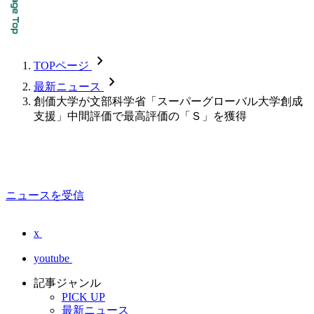
chevron_forward
TOPページ
chevron_forward
最新ニュース
創価大学が文部科学省「スーパーグローバル大学創成
支援」中間評価で最高評価の「Ｓ」を獲得
ニュースを受信
x
youtube
記事ジャンル
PICK UP
最新ニュース