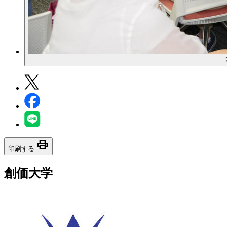
print
印刷する
創価大学