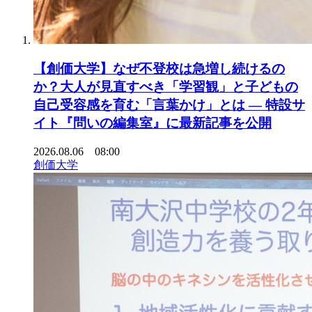
【創価大学】なぜ不登校は急増し続けるの
か？大人が見直すべき「学習観」と子どもの
自己受容感を育む「言葉かけ」とは ― 特設サ
イト『問いの編集室』に最新記事を公開
2026.08.06 08:00
創価大学