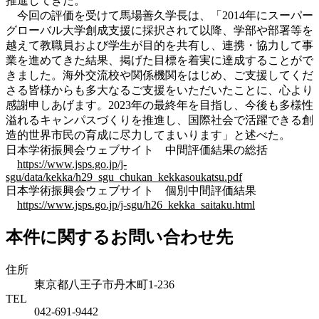
推進してきた。
今回の評価を受けて馬場善久学長は、「2014年にスーパー
グローバル大学創成支援に採択されて以降、学部や部署等を
越えて教職員および学生が目的を共有し、連携・協力して事
業を進めてきた結果、掲げた目標を着実に達成することがで
きました。海外交流校や関係機関をはじめ、ご支援してくだ
さる皆様からも多大なるご支援をいただいたことに、心より
感謝申しあげます。2023年の最終年を目指し、今後も多様性
溢れるキャンパスづくりを推進し、国際社会で活躍できる創
造的世界市民の育成に尽力してまいります」と述べた。
日本学術振興会ウェブサイト 中間評価結果の総括
https://www.jsps.go.jp/j-
sgu/data/kekka/h29_sgu_chukan_kekkasoukatsu.pdf
日本学術振興会ウェブサイト 個別中間評価結果
https://www.jsps.go.jp/j-sgu/h26_kekka_saitaku.html
本件に関するお問い合わせ先
住所
東京都八王子市丹木町1-236
TEL
042-691-9442