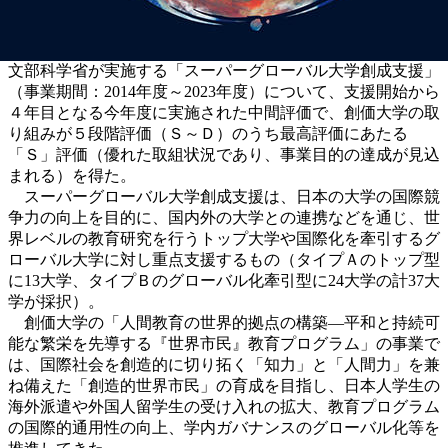
文部科学省が実施する「スーパーグローバル大学創成支援」
（事業期間：2014年度～2023年度）について、支援開始から
４年目となる今年度に実施された中間評価で、創価大学の取
り組みが５段階評価（Ｓ～Ｄ）のうち最高評価にあたる
「Ｓ」評価（優れた取組状況であり、事業目的の達成が見込
まれる）を得た。
スーパーグローバル大学創成支援は、日本の大学の国際競
争力の向上を目的に、国内外の大学との連携などを通じ、世
界レベルの教育研究を行うトップ大学や国際化を牽引するグ
ローバル大学に対し重点支援するもの（タイプＡのトップ型
に13大学、タイプＢのグローバル化牽引型に24大学の計37大
学が採択）。
創価大学の「人間教育の世界的拠点の構築―平和と持続可
能な繁栄を先導する『世界市民』教育プログラム」の事業で
は、国際社会を創造的に切り拓く「知力」と「人間力」を兼
ね備えた「創造的世界市民」の育成を目指し、日本人学生の
海外派遣や外国人留学生の受け入れの拡大、教育プログラム
の国際的通用性の向上、学内ガバナンスのグローバル化等を