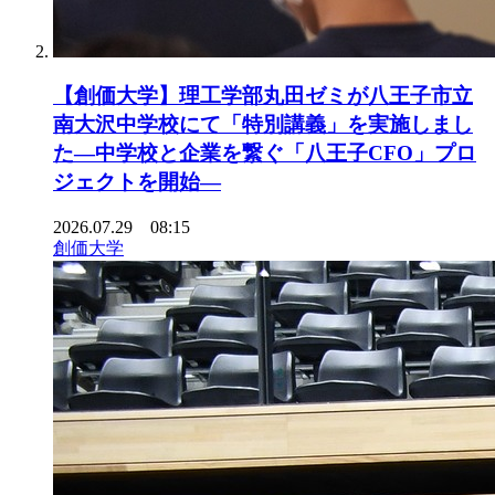
【創価大学】理工学部丸田ゼミが八王子市立
南大沢中学校にて「特別講義」を実施しまし
た―中学校と企業を繋ぐ「八王子CFO」プロ
ジェクトを開始―
2026.07.29 08:15
創価大学