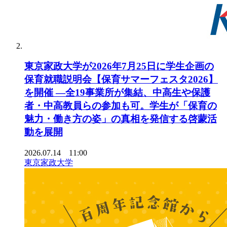
東京家政大学が2026年7月25日に学生企画の
保育就職説明会【保育サマーフェスタ2026】
を開催 ―全19事業所が集結、中高生や保護
者・中高教員らの参加も可。学生が「保育の
魅力・働き方の姿」の真相を発信する啓蒙活
動を展開
2026.07.14 11:00
東京家政大学