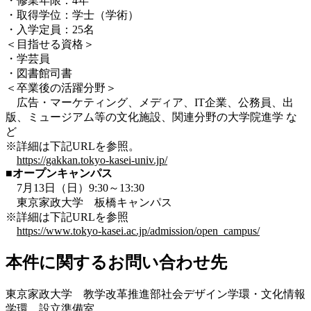
・修業年限：4年
・取得学位：学士（学術）
・入学定員：25名
＜目指せる資格＞
・学芸員
・図書館司書
＜卒業後の活躍分野＞
広告・マーケティング、メディア、IT企業、公務員、出
版、ミュージアム等の文化施設、関連分野の大学院進学 な
ど
※詳細は下記URLを参照。
https://gakkan.tokyo-kasei-univ.jp/
■オープンキャンパス
7月13日（日）9:30～13:30
東京家政大学 板橋キャンパス
※詳細は下記URLを参照
https://www.tokyo-kasei.ac.jp/admission/open_campus/
本件に関するお問い合わせ先
東京家政大学 教学改革推進部社会デザイン学環・文化情報
学環 設立準備室