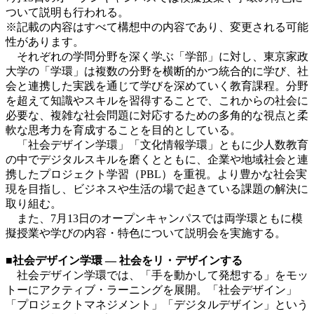
ついて説明も行われる。
※記載の内容はすべて構想中の内容であり、変更される可能
性があります。
それぞれの学問分野を深く学ぶ「学部」に対し、東京家政
大学の「学環」は複数の分野を横断的かつ統合的に学び、社
会と連携した実践を通じて学びを深めていく教育課程。分野
を超えて知識やスキルを習得することで、これからの社会に
必要な、複雑な社会問題に対応するための多角的な視点と柔
軟な思考力を育成することを目的としている。
「社会デザイン学環」「文化情報学環」ともに少人数教育
の中でデジタルスキルを磨くとともに、企業や地域社会と連
携したプロジェクト学習（PBL）を重視。より豊かな社会実
現を目指し、ビジネスや生活の場で起きている課題の解決に
取り組む。
また、7月13日のオープンキャンパスでは両学環ともに模
擬授業や学びの内容・特色について説明会を実施する。
■社会デザイン学環
―
社会をリ・デザインする
社会デザイン学環では、「手を動かして発想する」をモッ
トーにアクティブ・ラーニングを展開。「社会デザイン」
「プロジェクトマネジメント」「デジタルデザイン」という