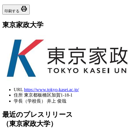
print
印刷する
東京家政大学
URL
https://www.tokyo-kasei.ac.jp/
住所
東京都板橋区加賀1-18-1
学長（学校長）
井上 俊哉
最近のプレスリリース
（東京家政大学）