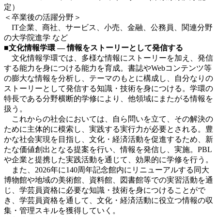
定）
＜卒業後の活躍分野＞
IT企業、商社、サービス、小売、金融、公務員、関連分野
の大学院進学 など
■文化情報学環
―
情報をストーリーとして発信する
文化情報学環では、多様な情報にストーリーを加え、発信
する能力を身につける能力を育成。書誌やWebコンテンツ等
の膨大な情報を分析し、テーマのもとに構成し、自分なりの
ストーリーとして発信する知識・技術を身につける。学環の
特長である分野横断的学修により、他領域にまたがる情報を
扱う。
これからの社会においては、自ら問いを立て、その解決の
ために主体的に模索し、実践する実行力が必要とされる。豊
かな社会実現を目指し、文化・経済活動を促進するため、新
たな価値創出となる提案を行い、情報を発信し、実施。PBL
や企業と提携した実践活動を通じて、効果的に学修を行う。
また、2026年に140周年記念館内にリニューアルする同大
博物館や地域の美術館、資料館、図書館等での実習活動を通
じ、学芸員資格に必要な知識・技術を身につけることがで
き、学芸員資格を通して、文化・経済活動に役立つ情報の収
集・管理スキルを獲得していく。