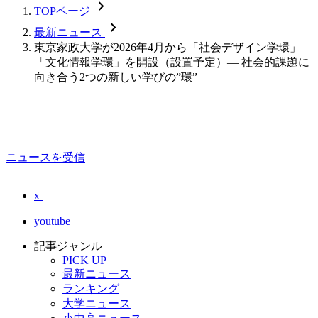
chevron_forward
TOPページ
chevron_forward
最新ニュース
東京家政大学が2026年4月から「社会デザイン学環」
「文化情報学環」を開設（設置予定）― 社会的課題に
向き合う2つの新しい学びの”環”
ニュースを受信
x
youtube
記事ジャンル
PICK UP
最新ニュース
ランキング
大学ニュース