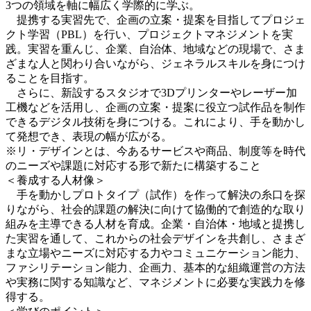
3つの領域を軸に幅広く学際的に学ぶ。
提携する実習先で、企画の立案・提案を目指してプロジェ
クト学習（PBL）を行い、プロジェクトマネジメントを実
践。実習を重んじ、企業、自治体、地域などの現場で、さま
ざまな人と関わり合いながら、ジェネラルスキルを身につけ
ることを目指す。
さらに、新設するスタジオで3Dプリンターやレーザー加
工機などを活用し、企画の立案・提案に役立つ試作品を制作
できるデジタル技術を身につける。これにより、手を動かし
て発想でき、表現の幅が広がる。
※リ・デザインとは、今あるサービスや商品、制度等を時代
のニーズや課題に対応する形で新たに構築すること
＜養成する人材像＞
手を動かしプロトタイプ（試作）を作って解決の糸口を探
りながら、社会的課題の解決に向けて協働的で創造的な取り
組みを主導できる人材を育成。企業・自治体・地域と提携し
た実習を通して、これからの社会デザインを共創し、さまざ
まな立場やニーズに対応する力やコミュニケーション能力、
ファシリテーション能力、企画力、基本的な組織運営の方法
や実務に関する知識など、マネジメントに必要な実践力を修
得する。