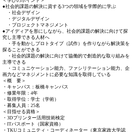
＜学びのポイント＞
●社会的課題の解決に資する3つの領域を学際的に学ぶ
・社会デザイン
・デジタルデザイン
・プロジェクトマネジメント
●アイディアを形にしながら、社会的課題の解決に向けて探
究し主導できる人材へ
・手を動かしプロトタイプ（試作）を作りながら解決策を
探ることができる
・社会的課題の解決に向けて協働的で創造的な取り組みを
主導できる
・コミュニケーション能力、ファシリテーション能力、企
画力などマネジメントに必要な知識を取得している
＜概 要＞
・キャンパス：板橋キャンパス
・修業年限：4年
・取得学位：学士（学術）
・募集人員：25名
＜目指せる資格＞
・3Dプリンター活用技術検定
・ITパスポート（国家資格）
・TKUコミュニティ・コーディネーター（東京家政大学認