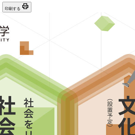
print
印刷する