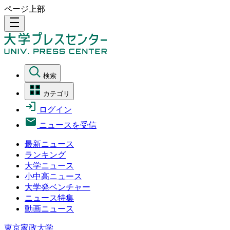
ページ上部
density_medium
検索
カテゴリ
ログイン
ニュースを受信
最新ニュース
ランキング
大学ニュース
小中高ニュース
大学発ベンチャー
ニュース特集
動画ニュース
東京家政大学