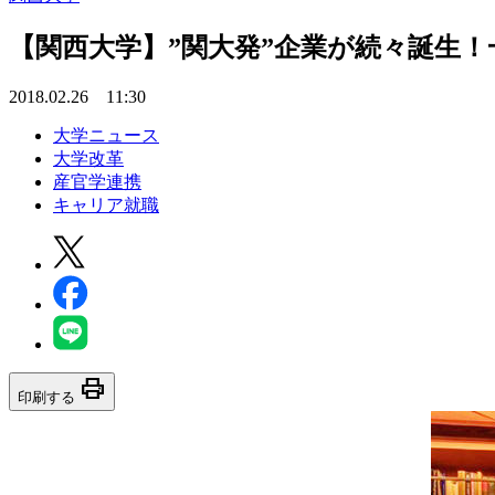
【関西大学】”関大発”企業が続々誕生！
2018.02.26 11:30
大学ニュース
大学改革
産官学連携
キャリア就職
print
印刷する