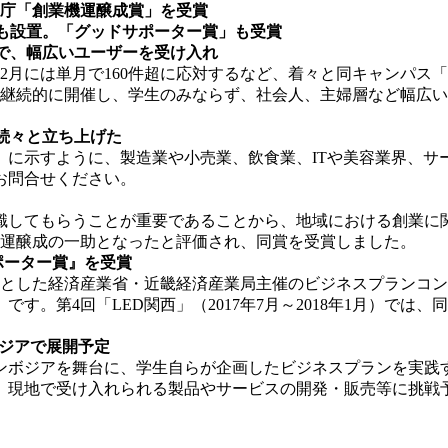
庁「創業機運醸成賞」を受賞
も設置。「グッドサポーター賞」も受賞
まで、幅広いユーザーを受け入れ
12月には単月で160件超に応対するなど、着々と同キャンパ
継続的に開催し、学生のみならず、社会人、主婦層など幅広いユ
を続々と立ち上げた
〕に示すように、製造業や小売業、飲食業、ITや美容業界、
お問合せください。
してもらうことが重要であることから、地域における創業に
の機運醸成の一助となったと評価され、同賞を受賞しました。
ポーター賞』を受賞
象とした経済産業省・近畿経済産業局主催のビジネスプランコン
。第4回「LED関西」（2017年7月～2018年1月）では
ボジアで展開予定
ボジアを舞台に、学生自らが企画したビジネスプランを実践す
、現地で受け入れられる製品やサービスの開発・販売等に挑戦