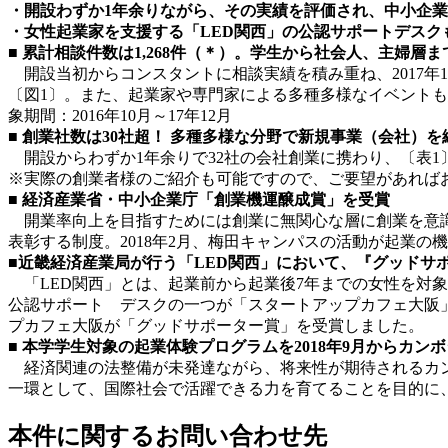
・開設わずか
1
年余りながら、その実績を評価され、中小企業
・女性起業家を支援する「
LED
関西」の公認サポートデスク
■ 累計相談件数は1,268件（＊）。学生から社会人、主婦層
開設当初からコンスタントに相談実績を積み重ね、2017年
〔図1〕。また、起業家や専門家による多種多様なイベントも
象期間：2016年10月～17年12月
■ 創業社数は30社超！ 多種多様な分野で新規事業（会社）
開設からわずか1年余りで32社の会社創業に携わり、〔表1
※実際の創業者様のご紹介も可能ですので、ご要望があれば
■ 経済産業省・中小企業庁「創業機運醸成賞」を受賞
開業率向上を目指すためには創業に無関心な層に創業を意識
表彰する制度。2018年2月、梅田キャンパスの活動が起業
■近畿経済産業局が行う「LED関西」において、『グッドサ
「LED関西」とは、起業前から起業後7年までの女性を対
公認サポート デスクの一つが「スタートアップカフェ大阪」です
プカフェ大阪が「グッドサポーター賞」を受賞しました。
■ 本学学生対象の起業体験プログラムを2018年9月からカン
経済関連の法整備が未発達ながら、将来性が期待されるカン
一環として、国際社会で活躍できる力を育てることを目的に
本件に関するお問い合わせ先