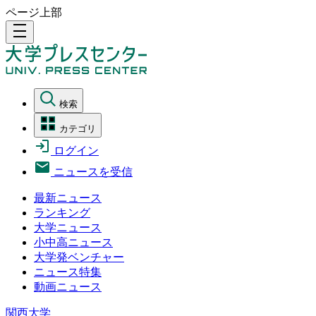
ページ上部
density_medium
検索
カテゴリ
ログイン
ニュースを受信
最新ニュース
ランキング
大学ニュース
小中高ニュース
大学発ベンチャー
ニュース特集
動画ニュース
関西大学