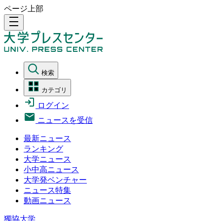
ページ上部
density_medium
検索
カテゴリ
ログイン
ニュースを受信
最新ニュース
ランキング
大学ニュース
小中高ニュース
大学発ベンチャー
ニュース特集
動画ニュース
獨協大学