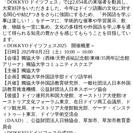
「DOKKYO ドイツフェス」では2,654名の来場者を動員し、
大変好評をいただきました。今年はドイツ語圏の文化に対す
る関心や結びつきをさらに強固にするため、「外国語を学ぶ
事は楽しい！」をテーマに、学術的な催事や学習展示、飲
食、物販を一堂に集め、文化の多様性や外国語を学ぶ事を通
じて得られる知見の豊かさを感じてもらうことを目指してい
ます。
＜DOKKYOドイツフェス2025 開催概要＞
【日時】2025年8月2日（土）10:00 ～ 16:00
【会場】獨協大学（西棟/天野貞祐記念館/東棟/35周年記念館
アリーナ）獨協大学コミュニティスクエア
【主催】獨協大学
【企画】獨協大学外国語学部ドイツ語学科
【共催】獨協大学外国語教育研究所、一般社団法人日本外国
語教育推進機構、公益財団法人日本スポーツ協会
【後援】ドイツ連邦共和国大使館、オーストリア大使館/オ
ーストリア文化フォーラム東京、在日ドイツ商工会議所、ド
イツ観光局、オーストリア大使館観光部、ゲーテ・インステ
ィトゥ―ト東京、ドイツ学術交流会
（DAAD）、公益財団法人日独協会、草加市、草加市教育委
員会
＜DOKKYOドイツフェス公式HP：