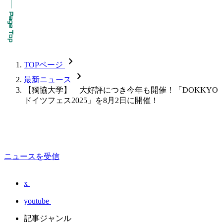
chevron_forward
TOPページ
chevron_forward
最新ニュース
【獨協大学】 大好評につき今年も開催！「DOKKYO
ドイツフェス2025」を8月2日に開催！
ニュースを受信
x
youtube
記事ジャンル