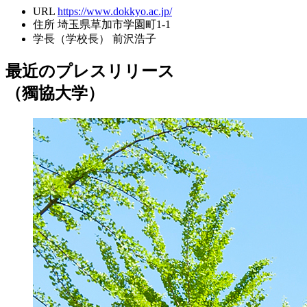
URL
https://www.dokkyo.ac.jp/
住所
埼玉県草加市学園町1-1
学長（学校長）
前沢浩子
最近のプレスリリース
（獨協大学）