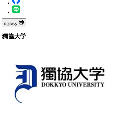
print
印刷する
獨協大学