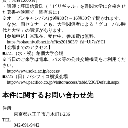
員：先着1,000名）
・講師：坪田信貴氏（「ビリギャル」を難関大学に合格させ
た著書や映画で一躍有名に）
※オープンキャンパスは9時30分～16時30分で開かれます。
なお、両セミナーとも、大学関係者による「グローバル時
代と大学」の講演があります。
【参加申込】※現在、受付中。参加費は無料。
https://sokauniv.dbnet.jp/rf/fes201803/?_fsi=Ui7ssYCl
【会場までのアクセス】
■3/21（水・祝）創価大学会場
※当日のご来学は電車、バス等の公共交通機関をご利用くだ
さい。
http://www.soka.ac.jp/access/
■3/25（日）パシフィコ横浜会場
http://www.pacifico.co.jp/visitor/access/tabid/236/Default.aspx
本件に関するお問い合わせ先
住所
東京都八王子市丹木町1-236
TEL
042-691-9442