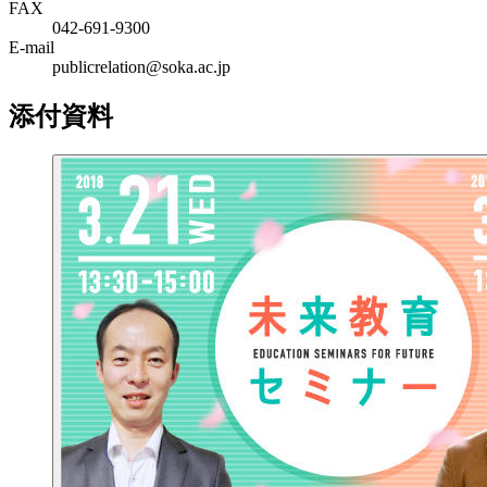
FAX
042-691-9300
E-mail
publicrelation@soka.ac.jp
添付資料