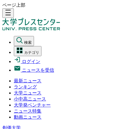
ページ上部
density_medium
検索
カテゴリ
ログイン
ニュースを受信
最新ニュース
ランキング
大学ニュース
小中高ニュース
大学発ベンチャー
ニュース特集
動画ニュース
創価大学