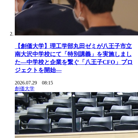
【創価大学】理工学部丸田ゼミが八王子市立
南大沢中学校にて「特別講義」を実施しまし
た―中学校と企業を繋ぐ「八王子CFO」プロ
ジェクトを開始―
2026.07.29 08:15
創価大学