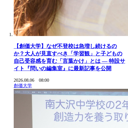
【創価大学】なぜ不登校は急増し続けるの
か？大人が見直すべき「学習観」と子どもの
自己受容感を育む「言葉かけ」とは ― 特設サ
イト『問いの編集室』に最新記事を公開
2026.08.06 08:00
創価大学