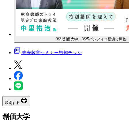
3/21創価大学、3/25パシフィコ横浜で開催
picture_as_pdf
未来教育セミナー告知チラシ
print
印刷する
創価大学