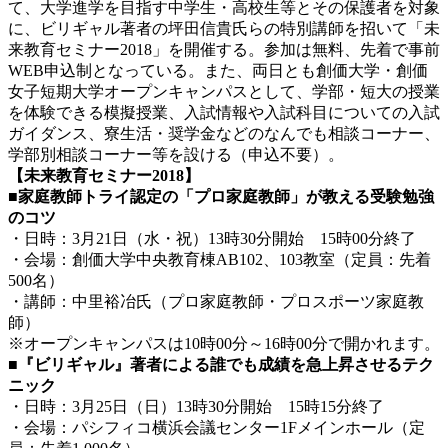
て、大学進学を目指す中学生・高校生等とその保護者を対象
に、ビリギャル著者の坪田信貴氏らの特別講師を招いて「未
来教育セミナー2018」を開催する。参加は無料、先着で事前
WEB申込制となっている。また、両日とも創価大学・創価
女子短期大学オープンキャンパスとして、学部・短大の授業
を体験できる模擬授業、入試情報や入試科目についての入試
ガイダンス、寮生活・奨学金などのなんでも相談コーナー、
学部別相談コーナー等を設ける（申込不要）。
【未来教育セミナー2018】
■家庭教師トライ認定の「プロ家庭教師」が教える受験勉強
のコツ
・日時：3月21日（水・祝）13時30分開始 15時00分終了
・会場：創価大学中央教育棟AB102、103教室（定員：先着
500名）
・講師：中里裕冶氏（プロ家庭教師・プロスポーツ家庭教
師）
※オープンキャンパスは10時00分～16時00分で開かれます。
■『ビリギャル』著者による誰でも成績を急上昇させるテク
ニック
・日時：3月25日（日）13時30分開始 15時15分終了
・会場：パシフィコ横浜会議センター1Fメインホール（定