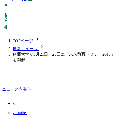
chevron_forward
TOPページ
chevron_forward
最新ニュース
創価大学が3月21日、25日に「未来教育セミナー2018」
を開催
ニュースを受信
x
youtube