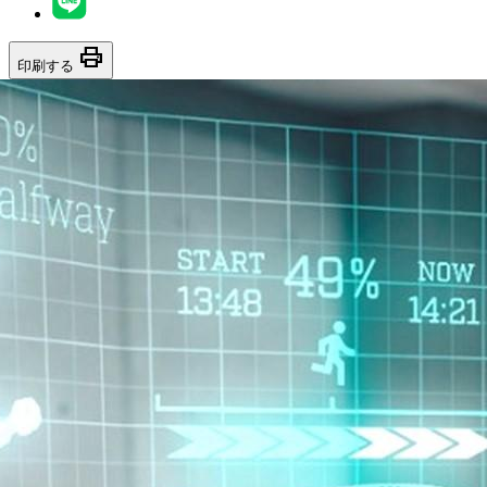
print
印刷する