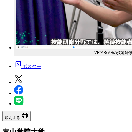
VR/AR/MRの技能研
picture_as_pdf
ポスター
print
印刷する
青山学院大学