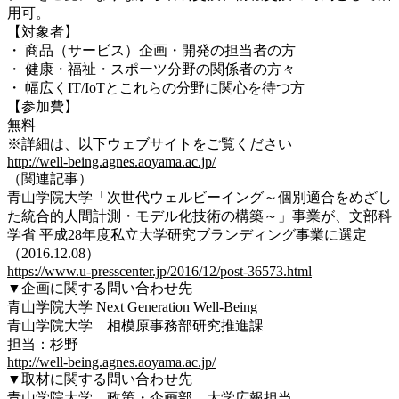
用可。
【対象者】
・ 商品（サービス）企画・開発の担当者の方
・ 健康・福祉・スポーツ分野の関係者の方々
・ 幅広くIT/IoTとこれらの分野に関心を待つ方
【参加費】
無料
※詳細は、以下ウェブサイトをご覧ください
http://well-being.agnes.aoyama.ac.jp/
（関連記事）
青山学院大学「次世代ウェルビーイング～個別適合をめざし
た統合的人間計測・モデル化技術の構築～」事業が、文部科
学省 平成28年度私立大学研究ブランディング事業に選定
（2016.12.08）
https://www.u-presscenter.jp/2016/12/post-36573.html
▼企画に関する問い合わせ先
青山学院大学 Next Generation Well-Being
青山学院大学 相模原事務部研究推進課
担当：杉野
http://well-being.agnes.aoyama.ac.jp/
▼取材に関する問い合わせ先
青山学院大学 政策・企画部 大学広報担当