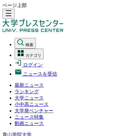
ページ上部
density_medium
検索
カテゴリ
ログイン
ニュースを受信
最新ニュース
ランキング
大学ニュース
小中高ニュース
大学発ベンチャー
ニュース特集
動画ニュース
青山学院大学