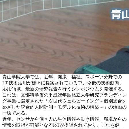
青山学院大学では、近年、健康、福祉、スポーツ分野での
I.T.技術活用が様々に提案されている中、今後の技術動向、
応用領域、最新の研究報告を行うシンポジウムを開催する。
これは、文部科学省の平成28年度私立大学研究ブランディン
グ事業に選定された「次世代ウェルビーイング～個別適合を
めざした統合的人間計測・モデル化技術の構築～」の活動の
一環である。
近年、センサから個々人の生体情報や動き情報、環境からの
情報の取得が可能となるIoTが提唱されており、これを健