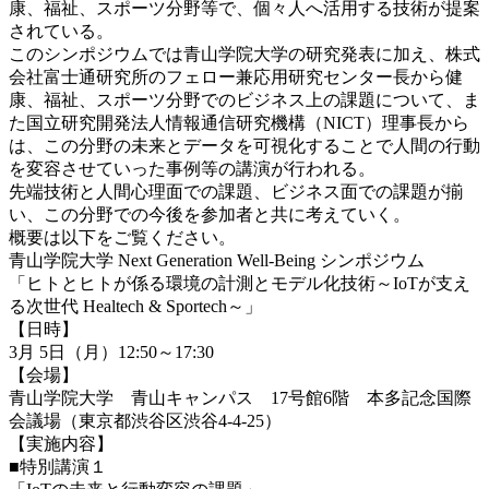
康、福祉、スポーツ分野等で、個々人へ活用する技術が提案
されている。
このシンポジウムでは青山学院大学の研究発表に加え、株式
会社富士通研究所のフェロー兼応用研究センター長から健
康、福祉、スポーツ分野でのビジネス上の課題について、ま
た国立研究開発法人情報通信研究機構（NICT）理事長から
は、この分野の未来とデータを可視化することで人間の行動
を変容させていった事例等の講演が行われる。
先端技術と人間心理面での課題、ビジネス面での課題が揃
い、この分野での今後を参加者と共に考えていく。
概要は以下をご覧ください。
青山学院大学 Next Generation Well-Being シンポジウム
「ヒトとヒトが係る環境の計測とモデル化技術～IoTが支え
る次世代 Healtech & Sportech～」
【日時】
3月 5日（月）12:50～17:30
【会場】
青山学院大学 青山キャンパス 17号館6階 本多記念国際
会議場（東京都渋谷区渋谷4-4-25）
【実施内容】
■特別講演１