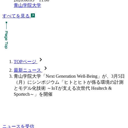
青山学院大学
すべてを見る
chevron_forward
TOPページ
chevron_forward
最新ニュース
青山学院大学「Next Generation Well-Being」が、3月5日
（月）にシンポジウム「ヒトとヒトが係る環境の計測
とモデル化技術 ～IoTが支える次世代 Healtech &
Sportech～」を開催
ニュースを受信