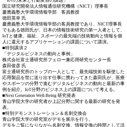
「IoTの未来と行動変容の課題」
国立研究開発法人情報通信研究機構（NICT）理事長
慶應義塾大学環境情報学部 客員教授
徳田英幸 氏
慶應義塾大学環境情報学部の客員教授であり、NICT理事長
でもある徳田氏が、日本の情報技術研究の第一人者として、
IoTと健康、福祉、スポーツの最先端の技術動向と情報を個
人に還元するアプリケーションの課題について講演。
■特別講演２
「デジタルビジネスの動向と事例」
株式会社富士通研究所フェロー兼応用研究センター長
森田俊彦 氏
富士通研究所のトップの一人として、最先端技術を駆使した
応用製品を世に送り出す仕事に携わってきた森田氏が、医療
やスポーツの分野で進むデジタルビジネスの動向と最新の事
例を紹介。IoT分野のビジネス上の課題について考える。
■Next Generation Well-Being 研究発表
青山学院大学の研究者が上記分野に関する最新の研究を発
表。
■特別デモンストレーション＆名刺交換会
青山学院大学の研究室がデモを展示を行う。
デモをご覧になりながら名刺交換、情報交換の時間として活