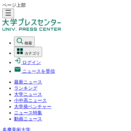
ページ上部
density_medium
検索
カテゴリ
ログイン
ニュースを受信
最新ニュース
ランキング
大学ニュース
小中高ニュース
大学発ベンチャー
ニュース特集
動画ニュース
多摩美術大学