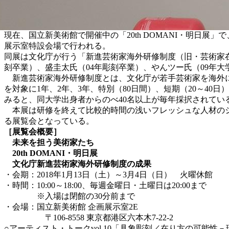
現在、国立新美術館で開催中の「20th DOMANI・明日
展示室特設会場で行われる。
同展は文化庁が行う「新進芸術家海外研修制度（旧・芸術家在
刻卒業）、盛圭太氏（04年彫刻卒業）、やんツー氏（09年
新進芸術家海外研修制度とは、文化庁が若手芸術家を海外に
を対象に1年、2年、3年、特別（80日間）、短期（20～40
みると、同大学出身者からのべ40名以上が毎年採択されてい
本展は研修を終えて比較的時間の浅いフレッシュな人材のシ
る展覧会となっている。
［展覧会概要］
未来を担う美術家たち
20th DOMANI・明日展
文化庁新進芸術家海外研修制度の成果
・会期：2018年1月13日（土）～3月4日（日） 火曜休館
・時間：10:00～18:00、毎週金曜日・土曜日は20:00まで
※入場は閉館の30分前まで
・会場：国立新美術館 企画展示室2E
〒106-8558 東京都港区六本木7-22-2
○アーティスト・トークvol.10「具象彫刻／在り方の可能性