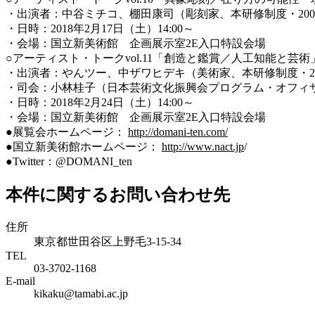
・出演者：中谷ミチコ、棚田康司（彫刻家、本研修制度・200
・日時：2018年2月17日（土）14:00～
・会場：国立新美術館 企画展示室2E入口特設会場
○アーティスト・トークvol.11「創造と鑑賞／人工知能と芸術
・出演者：やんツー、中ザワヒデキ（美術家、本研修制度・2
・司会：小林桂子（日本芸術文化振興会プログラム・オフィ
・日時：2018年2月24日（土）14:00～
・会場：国立新美術館 企画展示室2E入口特設会場
●展覧会ホームページ：
http://domani-ten.com/
●国立新美術館ホームページ：
http://www.nact.jp
/
●Twitter：@DOMANI_ten
本件に関するお問い合わせ先
住所
東京都世田谷区上野毛3-15-34
TEL
03-3702-1168
E-mail
kikaku@tamabi.ac.jp