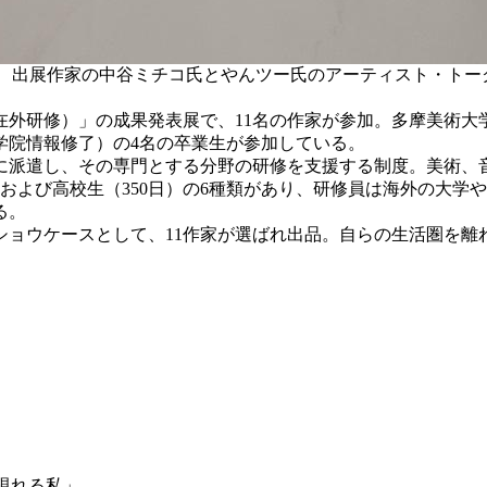
展」で、出展作家の中谷ミチコ氏とやんツー氏のアーティスト・トー
外研修）」の成果発表展で、11名の作家が参加。多摩美術大学
大学院情報修了）の4名の卒業生が参加している。
派遣し、その専門とする分野の研修を支援する制度。美術、
日）および高校生（350日）の6種類があり、研修員は海外の大学
る。
ョウケースとして、11作家が選ばれ出品。自らの生活圏を離
－現れる私」