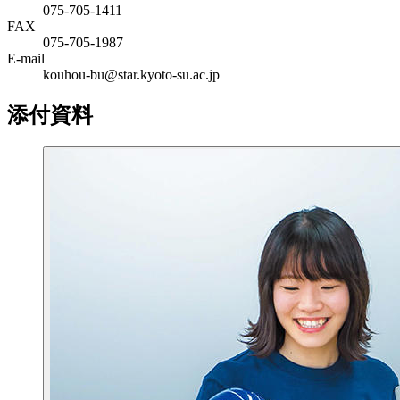
075-705-1411
FAX
075-705-1987
E-mail
kouhou-bu@star.kyoto-su.ac.jp
添付資料