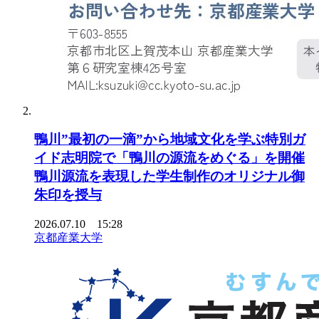
鴨川”最初の一滴”から地域文化を学ぶ特別ガ
イド志明院で「鴨川の源流をめぐる」を開催
鴨川源流を表現した学生制作のオリジナル御
朱印を授与
2026.07.10 15:28
京都産業大学