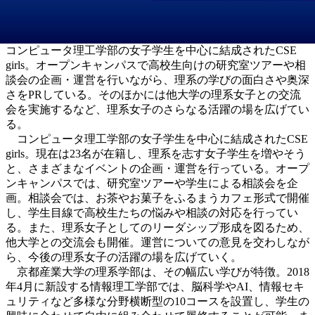
コンピュータ理工学部の女子学生を中心に結成されたCSE
girls。オープンキャンパスで高校生向けの研究室ツアーや相
談会の企画・運営を行いながら、理系の学びの面白さや奥深
さをPRしている。そのほかには他大学の理系女子との交流
会を実施するなど、理系女子のさらなる活躍の場を広げてい
る。
コンピュータ理工学部の女子学生を中心に結成されたCSE
girls。現在は23名が在籍し、理系を志す女子学生を増やそう
と、さまざまなイベントの企画・運営を行っている。オープ
ンキャンパスでは、研究室ツアーや学生による相談会を企
画。相談会では、お茶やお菓子をふるまうカフェ形式で開催
し、学生目線で高校生たちの悩みや相談の対応を行ってい
る。また、理系女子としてのリーダシップ形成を図るため、
他大学との交流会も開催。運営についての意見を交わしなが
ら、今後の理系女子の活躍の場を広げていく。
京都産業大学の理系学部は、その幅広い学びが特徴。2018
年4月に新設する情報理工学部では、脳科学やAI、情報セキ
ュリティなど多様な分野横断型の10コースを設置し、学生の