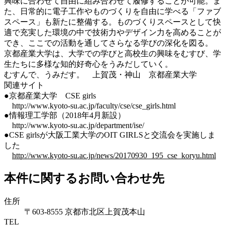
興味に合わせて自由に組み合わせて履修することが可能。ま
た、日常的に電子工作やものづくりを自由に学べる「ファブ
スペース」も新たに整備する。ものづくりスペースとして快
適で充実した環境の中で技術力やデザイン力を高めることが
でき、ここでの活動を通してさらなる学びの深化を図る。
京都産業大学は、大学での学びと高校生の興味をむすび、学
生たちに多様な知的好奇心をうみだしていく。
むすんで、うみだす。 上賀茂・神山 京都産業大学
関連サイト
●京都産業大学 CSE girls
http://www.kyoto-su.ac.jp/faculty/cse/cse_girls.html
●情報理工学部（2018年4月新設）
http://www.kyoto-su.ac.jp/department/ise/
●CSE girlsが大阪工業大学のOIT GIRLSと交流会を実施しま
した
http://www.kyoto-su.ac.jp/news/20170930_195_cse_koryu.html
本件に関するお問い合わせ先
住所
〒603-8555 京都市北区上賀茂本山
TEL