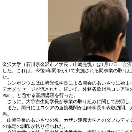
金沢大学（石川県金沢市／学長：山崎光悦）は1月17日、金
した。これは、今後5年間をかけて実施される同事業の取り組
た。
シンポジウムは山崎光悦学長による開会のあいさつに始まり
デオメッセージが流された。続いて、外務省欧州局ロシア課の島桂一企画官（兼日露経済
Plan-」と題する基調講演を行った。
さらに、大谷吉生副学長が事業の取り組みに関して説明し、
また、同日にはロシアの連携機関が山崎学長を表敬訪問。カ
席。
山崎学長のあいさつの後、カザン連邦大学とのダブルディグ
の協定の調印が執り行われた。