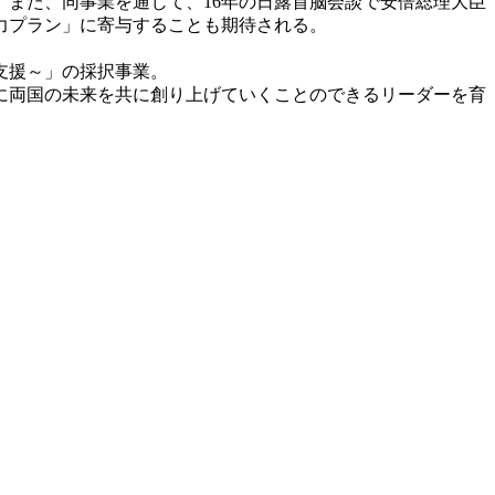
また、同事業を通じて、16年の日露首脳会談で安倍総理大臣
力プラン」に寄与することも期待される。
支援～」の採択事業。
に両国の未来を共に創り上げていくことのできるリーダーを育