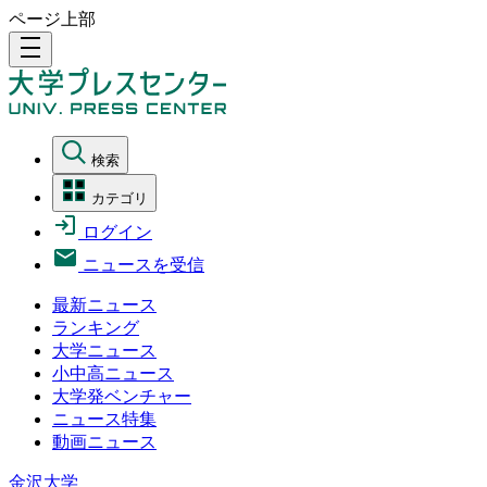
ページ上部
density_medium
検索
カテゴリ
ログイン
ニュースを受信
最新ニュース
ランキング
大学ニュース
小中高ニュース
大学発ベンチャー
ニュース特集
動画ニュース
金沢大学