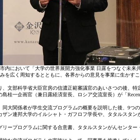
沢市内において「大学の世界展開力強化事業 日露をつなぐ未来
みを広く周知するとともに、各界からの意見を事業に生かすこ
、文部科学省大臣官房の信濃正範審議官のあいさつの後、特
室長、ロシア交流室長）が「Recent Development of Japan-R
同大関係者が学生交流プログラムの概要を説明した後、9つの
ザン連邦大学のイルシャト・ガフロフ学長や、タタルスタンが
リープログラムに関する合意書、タタルスタンがんセンター