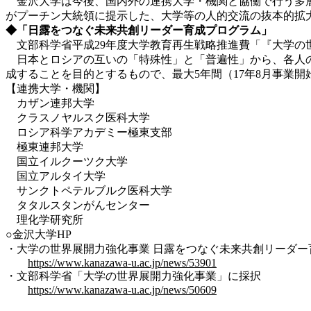
金沢大学は今後、国内外の連携大学・機関と協働で行う多層
がプーチン大統領に提示した、大学等の人的交流の抜本的拡
◆「日露をつなぐ未来共創リーダー育成プログラム」
文部科学省平成29年度大学教育再生戦略推進費「『大学の
日本とロシアの互いの「特殊性」と「普遍性」から、各人の
成することを目的とするもので、最大5年間（17年8月事業開
【連携大学・機関】
カザン連邦大学
クラスノヤルスク医科大学
ロシア科学アカデミー極東支部
極東連邦大学
国立イルクーツク大学
国立アルタイ大学
サンクトペテルブルク医科大学
タタルスタンがんセンター
理化学研究所
○金沢大学HP
・大学の世界展開力強化事業 日露をつなぐ未来共創リーダー
https://www.kanazawa-u.ac.jp/news/53901
・文部科学省「大学の世界展開力強化事業」に採択
https://www.kanazawa-u.ac.jp/news/50609