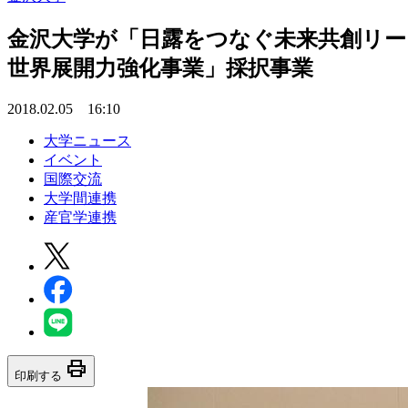
金沢大学が「日露をつなぐ未来共創リー
世界展開力強化事業」採択事業
2018.02.05 16:10
大学ニュース
イベント
国際交流
大学間連携
産官学連携
print
印刷する