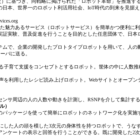
部決定）に基づき、同戦略に掲げられた「ロボット革命」を推進
日本、世界一のロボット利活用社会、IoT時代の到来を見据
rvices.org
した魅力あるサービス（ロボットサービス）を簡単かつ便利に
実証実験、普及促進を行うことを目的とした任意団体で、日本
ムで、企業の開発したプロトタイプロボットを用いて、人の
サーバに送る。
る子育て支援をコンセプトとするロボット。筐体の中に人数推
声を利用したレシピ読み上げロボット。Webサイトとオープン
ンサ周辺の人の人数や動きを計測し、RSNPを介して集計す
コル）
パッケージを使って簡単にロボットのネットワーク化を実施
にした人の頭を模した3次元の身体性を持つロボットで、うな
アンケートの表示と回答を行うことができる。既に開発した2