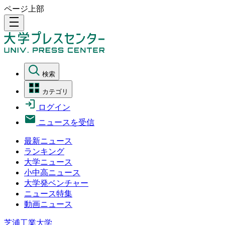
ページ上部
density_medium
検索
カテゴリ
ログイン
ニュースを受信
最新ニュース
ランキング
大学ニュース
小中高ニュース
大学発ベンチャー
ニュース特集
動画ニュース
芝浦工業大学