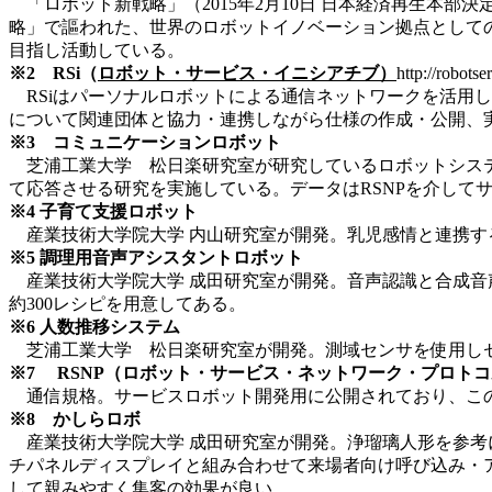
「ロボット新戦略」（2015年2月10日 日本経済再生本
略」で謳われた、世界のロボットイノベーション拠点としての
目指し活動している。
※2 RSi（
ロボット・サービス・イニシアチブ）
http://robotse
RSiはパーソナルロボットによる通信ネットワークを活用
について関連団体と協力・連携しながら仕様の作成・公開、
※3 コミュニケーションロボット
芝浦工業大学 松日楽研究室が研究しているロボットシステ
て応答させる研究を実施している。データはRSNPを介して
※4 子育て支援ロボット
産業技術大学院大学 内山研究室が開発。乳児感情と連携す
※5 調理用音声アシスタントロボット
産業技術大学院大学 成田研究室が開発。音声認識と合成音
約300レシピを用意してある。
※6 人数推移システム
芝浦工業大学 松日楽研究室が開発。測域センサを使用しセ
※7 RSNP（ロボット・サービス・ネットワーク・プロト
通信規格。サービスロボット開発用に公開されており、この
※8 かしらロボ
産業技術大学院大学 成田研究室が開発。浄瑠璃人形を参考
チパネルディスプレイと組み合わせて来場者向け呼び込み・
して親みやすく集客の効果が良い。