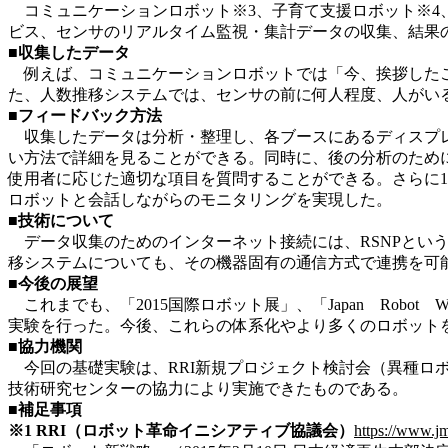
コミュニケーションロボット※3、子育て支援ロボット※4
ビス、センサのリアルタイム監視・集計データの収集、結果
■
収集したデータ
例えば、コミュニケーションロボットでは「今、挨拶したこ
た、人数推移システムでは、センサの前に何人程度、人がい
■
フィードバック方法
収集したデータは分析・整理し、各ブースにあるディスプレ
い方法で詳細を見ることができる。同時に、後の分析のため
使用者に応じた適切な項目を質問することができる。さらに1
ロボットと会話しながらのモニタリングを実現した。
■
技術について
データ収集のためのインターネット接続には、RSNPという
移システムについても、その機器固有の通信方式で連携を可
■
今後の展望
これまでも、「2015国際ロボット展」、「Japan Robo
実験を行った。今後、これらの体系化やより多くのロボット
■
協力機関
今回の基礎実験は、RRI新規プロジェクト検討会（異種ロボッ
技術研究センターの協力により実施できたものである。
■
補足事項
※1 RRI（ロボット革命イニシアティブ協議会）
https://www.jmf