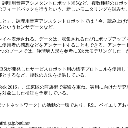
、調理用音声アシスタントロボット※5など、複数種類のロボッ
のフィードバックを行うという、新しいモニタリングを試みた
と」、調理用音声アシスタントロボットでは「今、読み上げ
るというセンサデータなど。
イへ表示される。データは、収集されるたびにポップアップ
に使用者の感想などをアンケートすることもできる。アンケー
つのブースでは、浄瑠璃人形を参考に3次元モデリングした「
RSiが開発したサービスロボット用の標準プロトコルを使用
能とするなど、複数の方法を提供している。
t Week 2016」、江東区の商店街で実験を重ね、実用に向
を対象にした検証を予定している。
トネットワーク）の活動の一環であり、RSi、ベイエリアおも
rri.gr.jp/outline/