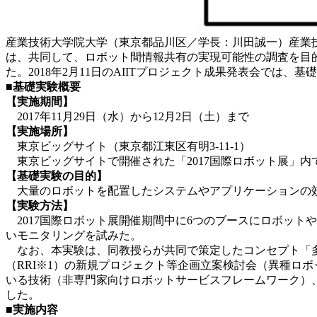
産業技術大学院大学（東京都品川区／学長：川田誠一）産業
は、共同して、ロボット間情報共有の実現可能性の調査を目
た。2018年2月11日のAIITプロジェクト成果発表会では
■基礎実験概要
【実施期間】
2017年11月29日（水）から12月2日（土）まで
【実施場所】
東京ビッグサイト（東京都江東区有明3-11-1）
東京ビッグサイトで開催された「2017国際ロボット展」内
【基礎実験の目的】
大量のロボットを配置したシステムやアプリケーションの
【実験方法】
2017国際ロボット展開催期間中に6つのブースにロボット
いモニタリングを試みた。
なお、本実験は、同教授らが共同で策定したコンセプト「多
（RRI※1）の新規プロジェクト等企画立案検討会（異種ロ
いる技術（非専門家向けロボットサービスフレームワーク）、
した。
■実施内容