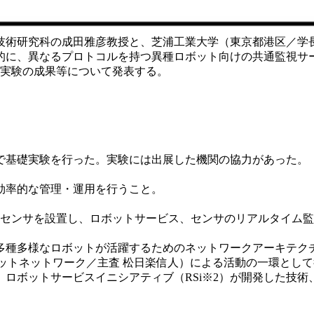
技術研究科の成田雅彦教授と、芝浦工業大学（東京都港区／学
的に、異なるプロトコルを持つ異種ロボット向けの共通監視サ
、基礎実験の成果等について発表する。
で基礎実験を行った。実験には出展した機関の協力があった。
効率的な管理・運用を行うこと。
やセンサを設置し、ロボットサービス、センサのリアルタイム
種多様なロボットが活躍するためのネットワークアーキテク
ボットネットワーク／主査 松日楽信人）による活動の一環とし
ロボットサービスイニシアティブ（RSi※2）が開発した技