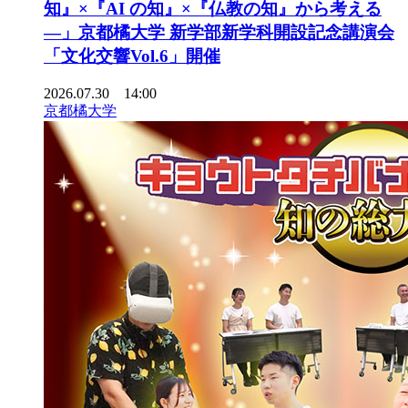
知』×『AI の知』×『仏教の知』から考える
―」京都橘大学 新学部新学科開設記念講演会
「文化交響Vol.6」開催
2026.07.30 14:00
京都橘大学