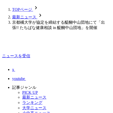
chevron_forward
TOPページ
chevron_forward
最新ニュース
京都橘大学が協定を締結する醍醐中山団地にて「出
張!! たちばな健康相談 in 醍醐中山団地」を開催
ニュースを受信
x
youtube
記事ジャンル
PICK UP
最新ニュース
ランキング
大学ニュース