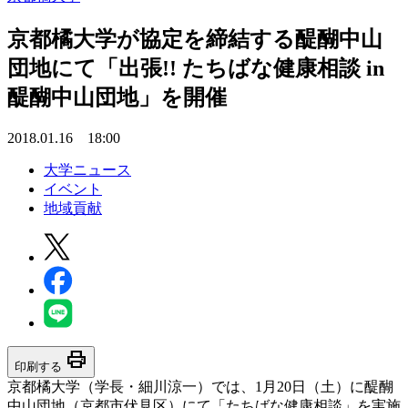
京都橘大学が協定を締結する醍醐中山
団地にて「出張!! たちばな健康相談 in
醍醐中山団地」を開催
2018.01.16 18:00
大学ニュース
イベント
地域貢献
print
印刷する
京都橘大学（学長・細川涼一）では、1月20日（土）に醍醐
中山団地（京都市伏見区）にて「たちばな健康相談」を実施