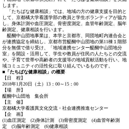
します。
「たちばな健康相談」では、地域の方の健康支援を目的と
して、京都橘大学看護学部の教員と学生ボランティアが協力
し、身体計測や血圧測定、骨密度測定、血管年齢測定、脳年
齢測定、健康相談を行います。
醍醐中山団地事業は、本学と京都市、同団地町内連合会と
が連携協定を締結し、京都市営醍醐中山団地の第11棟１階部
分を無償で借り受け、「地域連携センター醍醐中山団地分
室」を開設・活用して、学生や教員が住民の人たちとの交流
や、子育て世帯や高齢者の支援等の地域貢献活動を行い、地
域コミュニティの活性化に取り組んでいるものです。
■「たちばな健康相談」の概要
【日 程】
2018年1月20日（土）13：00～15：00
【場 所】
醍醐中山団地 集会所
【主 催】
京都橘大学看護異文化交流・社会連携推進センター
【企 画】
(1)血圧測定 (2)身体計測 (3)骨密度測定 (4)血管年齢測
定 (5)脳年齢測定 (6)健康相談