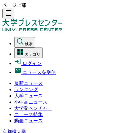
ページ上部
density_medium
検索
カテゴリ
ログイン
ニュースを受信
最新ニュース
ランキング
大学ニュース
小中高ニュース
大学発ベンチャー
ニュース特集
動画ニュース
京都橘大学