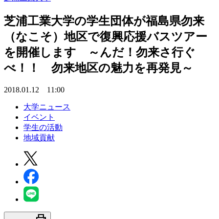
芝浦工業大学の学生団体が福島県勿来
（なこそ）地区で復興応援バスツアー
を開催します ～んだ！勿来さ行ぐ
べ！！ 勿来地区の魅力を再発見～
2018.01.12 11:00
大学ニュース
イベント
学生の活動
地域貢献
print