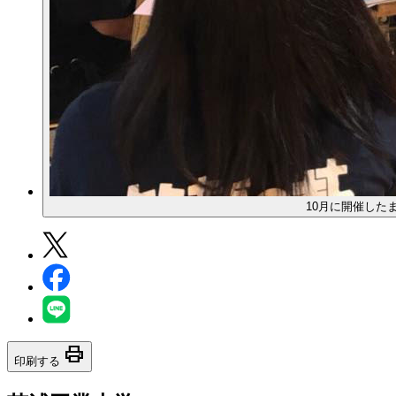
10月に開催した
print
印刷する