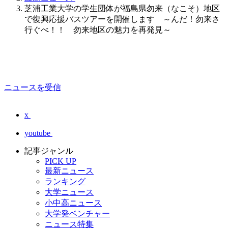
芝浦工業大学の学生団体が福島県勿来（なこそ）地区
で復興応援バスツアーを開催します ～んだ！勿来さ
行ぐべ！！ 勿来地区の魅力を再発見～
ニュースを受信
x
youtube
記事ジャンル
PICK UP
最新ニュース
ランキング
大学ニュース
小中高ニュース
大学発ベンチャー
ニュース特集