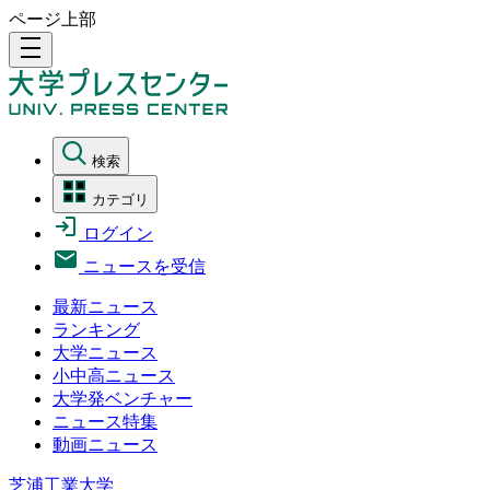
ページ上部
density_medium
検索
カテゴリ
ログイン
ニュースを受信
最新ニュース
ランキング
大学ニュース
小中高ニュース
大学発ベンチャー
ニュース特集
動画ニュース
芝浦工業大学