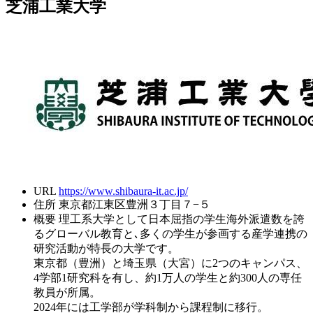
芝浦工業大学
URL
https://www.shibaura-it.ac.jp/
住所
東京都江東区豊洲３丁目７−５
概要
理工系大学として日本屈指の学生海外派遣数を誇
るグローバル教育と､多くの学生が参画する産学連携の
研究活動が特長の大学です。
東京都（豊洲）と埼玉県（大宮）に2つのキャンパス、
4学部1研究科を有し、約1万人の学生と約300人の専任
教員が所属。
2024年には工学部が学科制から課程制に移行。