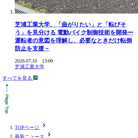
芝浦工業大学、「曲がりたい」と「転びそ
う」を見分ける 電動バイク制御技術を開発ー
運転者の意図を理解し、必要なときだけ転倒
防止を支援－
2026.07.10 13:00
芝浦工業大学
すべてを見る
chevron_forward
TOPページ
chevron_forward
最新ニュース