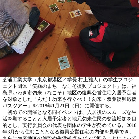
芝浦工業大学（東京都港区／学長 村上雅人）の学生プロジ
ェクト団体「笑顔のまち なこそ復興プロジェクト」は、福
島県いわき市勿来（なこそ）地区の復興公営住宅入居予定者
を対象とした「んだ！勿来さ行ぐべ！！勿来・双葉復興応援
バスツアー」を2018年1月21日（日）に開催する。
初めての開催となる同イベントは、入居後のスムーズな生
活を期することと入居予定者と地元勿来住民の交流増加を目
的とし、実行委員会の代表を団体の学生が務めている。2018
年3月から住むこととなる復興公営住宅の内部を見学でき、
さらに勿来地区の施設や生活拠点をバスで回ることによって