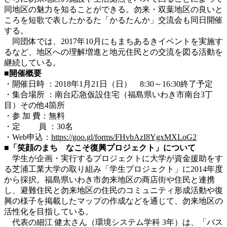
同地区の魅力を知ることができる。勿来・双葉地区の良いと
ころを短歌で表したかるた「かるたんか」交流会も同日開催
する。
同団体では、2017年10月にもまちあるきイベントを実施す
るなど、地区への理解増進と地元住民との交流を図る活動を
継続している。
■開催概要
・開催日時 ：2018年1月21日（日） 8:30～16:30終了予定
・集合場所 ：南台応急仮設住宅（福島県いわき市南台3丁
目）その他4箇所
・参 加 費：無料
・定 員 ：30名
・Web申込：
https://goo.gl/forms/FHvbAzI8YgxMXLoG2
■
「笑顔のまち なこそ復興プロジェクト」について
学生が企画・実行するプロジェクトに大学が資金援助をす
る芝浦工業大学の取り組み「学生プロジェクト」に2014年度
から採択。福島県いわき市勿来地区の商店街や住民と連携
し、避難住民と勿来地区の住民のコミュニティ形成活動や復
興の様子を掲載したマップの作成などを通じて、勿来地区の
活性化を目指している。
代表の細江 健太さん（環境システム学科 3年）は、「バス