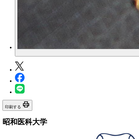
print
印刷する
昭和医科大学