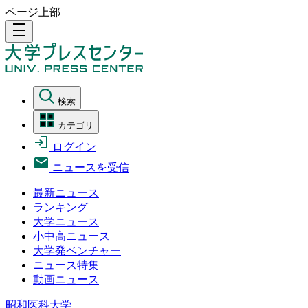
ページ上部
density_medium
検索
カテゴリ
ログイン
ニュースを受信
最新ニュース
ランキング
大学ニュース
小中高ニュース
大学発ベンチャー
ニュース特集
動画ニュース
昭和医科大学