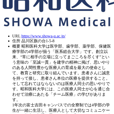
URL
https://www.showa-u.ac.jp/
住所
品川区旗の台1-5-8
概要
昭和医科大学は医学部、歯学部、薬学部、保健医
療学部の4学部が揃う「医系総合大学」です。創立以
来、“常に相手の立場に立ってまごころを尽くす”とい
う意味の「至誠一貫」を建学の精神に掲げ、思いやり
のある人間性豊かな医療人の育成を最大の使命とし
て、教育と研究に取り組んでいます。患者さんに誠意
を持って接し、患者さん本位の医療を提供すること。
そして忘れてはならないのは医療人同士の思いやりで
す。昭和医科大学には、この医療人同士が心を通じ合
わせて治療にあたる「チーム医療」の学びがありま
す。
1年次の富士吉田キャンパスでの全寮制では4学部の学
生が一緒に生活し、医療人として大切なコミュニケー