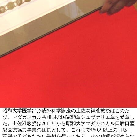
昭和大学医学部形成外科学講座の土佐泰祥准教授はこのた
び、マダガスカル共和国の国家勲章シュヴァリエ章を受章し
た。土佐准教授は2011年から昭和大学マダガスカル口唇口蓋
裂医療協力事業の団長として、これまで150人以上の口唇口
蓋裂の子どもたちに手術を行っており、その功績が認められ