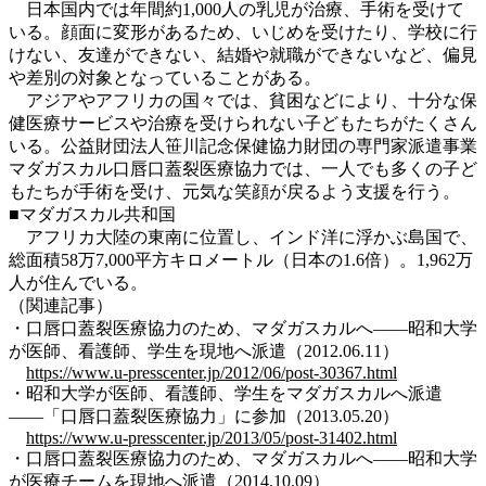
日本国内では年間約1,000人の乳児が治療、手術を受けて
いる。顔面に変形があるため、いじめを受けたり、学校に行
けない、友達ができない、結婚や就職ができないなど、偏見
や差別の対象となっていることがある。
アジアやアフリカの国々では、貧困などにより、十分な保
健医療サービスや治療を受けられない子どもたちがたくさん
いる。公益財団法人笹川記念保健協力財団の専門家派遣事業
マダガスカル口唇口蓋裂医療協力では、一人でも多くの子ど
もたちが手術を受け、元気な笑顔が戻るよう支援を行う。
■マダガスカル共和国
アフリカ大陸の東南に位置し、インド洋に浮かぶ島国で、
総面積58万7,000平方キロメートル（日本の1.6倍）。1,962万
人が住んでいる。
（関連記事）
・口唇口蓋裂医療協力のため、マダガスカルへ――昭和大学
が医師、看護師、学生を現地へ派遣（2012.06.11）
https://www.u-presscenter.jp/2012/06/post-30367.html
・昭和大学が医師、看護師、学生をマダガスカルへ派遣
――「口唇口蓋裂医療協力」に参加（2013.05.20）
https://www.u-presscenter.jp/2013/05/post-31402.html
・口唇口蓋裂医療協力のため、マダガスカルへ――昭和大学
が医療チームを現地へ派遣（2014.10.09）