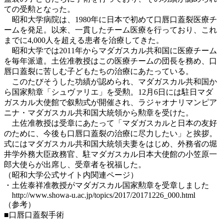
ての受勲となった。
昭和大学病院は、1980年に日本で初めて口唇口蓋裂医療チ
ームを発足。以来、一貫したチーム医療を行っており、これ
までに4,000人を超える患者を治療してきた。
昭和大学では2011年からマダガスカル共和国に医療チーム
を毎年派遣。土佐准教授はこの医療チームの団長を務め、口
唇口蓋裂に苦しむ子どもたちの治療にあたっている。
このたびそうした功績が認められ、マダガスカル共和国か
ら国家勲章「シュヴァリエ」を受勲。12月6日には駐日マダ
ガスカル大使館で叙勲式が開催され、ラジャオナリマンピア
ニナ・マダガスカル共和国大統領から勲章を受けた。
土佐准教授は受章にあたって「マダガスカルと日本の友好
のために、今後も口唇口蓋裂の治療に尽力したい」と挨拶。
式にはマダガスカル共和国大統領夫妻をはじめ、外務省の堀
井学外務大臣政務官、駐マダガスカル日本大使館の小笠原一
郎大使らが出席し、受章者を祝福した。
（昭和大学公式サイト内関連ページ）
・土佐泰祥准教授がマダガスカル国家勲章を受章しました
http://www.showa-u.ac.jp/topics/2017/20171226_000.html
（参考）
■口唇口蓋裂手術