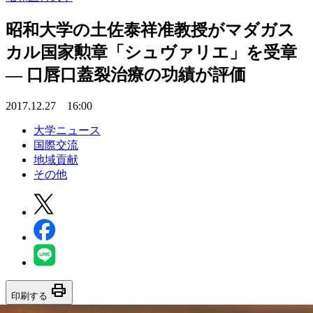
昭和大学の土佐泰祥准教授がマダガス
カル国家勲章「シュヴァリエ」を受章
— 口唇口蓋裂治療の功績が評価
2017.12.27 16:00
大学ニュース
国際交流
地域貢献
その他
print
印刷する