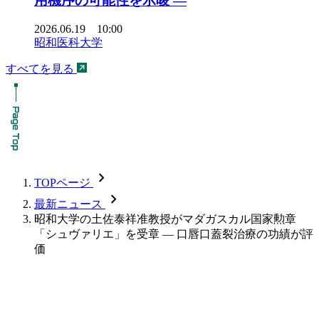
用機序の可能性を示唆 ―
2026.06.19 10:00
昭和医科大学
すべてを見る
chevron_forward
TOPページ
chevron_forward
最新ニュース
昭和大学の土佐泰祥准教授がマダガスカル国家勲章
「シュヴァリエ」を受章 — 口唇口蓋裂治療の功績が評
価