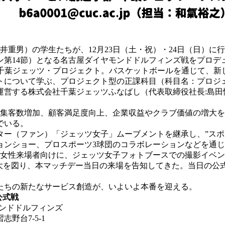
重男）の学生たちが、12月23日（土・祝）・24日（日）に行わ
ン第14節）となる名古屋ダイヤモンドドルフィンズ戦をプロデ
の千葉ジェッツ・プロジェクト。バスケットボールを通じて、
について学ぶ、プロジェクト型の正課科目（科目名：プロジェ
運営する株式会社千葉ジェッツふなばし（代表取締役社長:島田
集客数増加、顧客満足度向上、企業収益やクラブ価値の増大を
でいる。
（ファン）「ジェッツ女子」ムーブメントを継承し、”スポーツ
ョンショー、プロスポーツ3球団のコラボレーションなどを通
女性来場者向けに、ジェッツ女子フォトブースでの撮影イベン
拡大を図り、本マッチデー当日の来場を告知してきた。当日の公
たちの新たなサービス創造が、いよいよ本番を迎える。
公式戦
ンドドルフィンズ
野台7-5-1