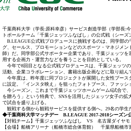
千葉商科大学（学長:原科幸彦）サービス創造学部（学部長:今井
トボールチーム「千葉ジェッツふなばし」の公式戦（シーズ
B.LEAGUE公式戦プロデュースに挑戦するのは、同学部
グ、セールス、プロモーションなどのスポーツ・マネジメント
師）だ。同学部公式サポーター企業であり、千葉ジェッツを
用する企画力・運営力などを養うことを目的としている。
今年で8回目となる公式戦プロデュースは、千葉ジェッツの
活動、企業コラボレーション、書籍出版企画などに取り組ん
今年度は、昨年度に同プロジェクトが展開した女性ブースター
に設定。「インスタ映え」を狙ったフォトブース、ファッシ
今シーズン、これまで千葉ジェッツホームゲーム6試合で、
を贈ろう」という特典で、SNSを活用したジェッツ女子の
で試合を盛り上げる。
観戦する側から観戦サービスを提供する側へ。29名の学生
◆千葉商科大学マッチデー B.LEAGUE 2017-2018シーズン
【対戦チーム】千葉ジェッツふなばし VS 名古屋ダイヤモ
【会場】船橋アリーナ（船橋市総合体育館） 千葉県船橋市習志