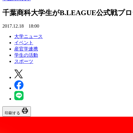
千葉商科大学生がB.LEAGUE公式戦プ
2017.12.18 18:00
大学ニュース
イベント
産官学連携
学生の活動
スポーツ
print
印刷する