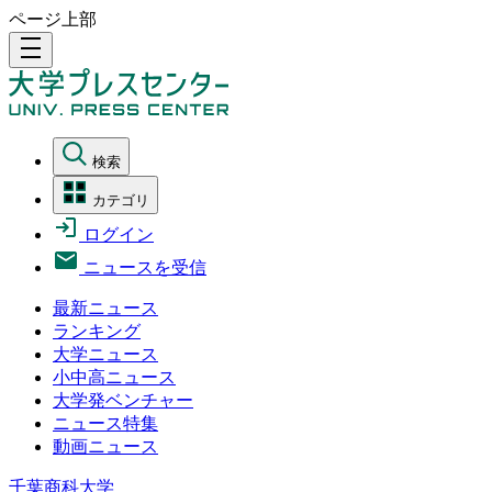
ページ上部
density_medium
検索
カテゴリ
ログイン
ニュースを受信
最新ニュース
ランキング
大学ニュース
小中高ニュース
大学発ベンチャー
ニュース特集
動画ニュース
千葉商科大学