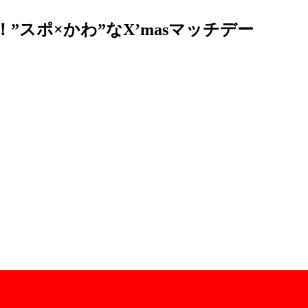
”スポ×かわ”なX’masマッチデー