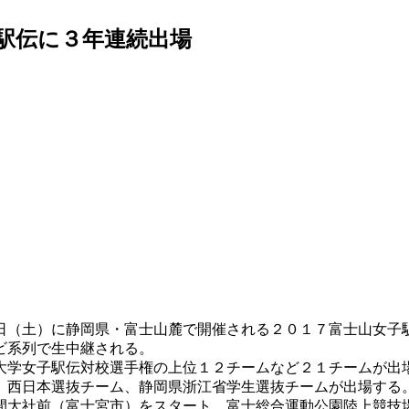
駅伝に３年連続出場
日（土）に静岡県・富士山麓で開催される２０１７富士山女子
ビ系列で生中継される。
学女子駅伝対校選手権の上位１２チームなど２１チームが出
、西日本選抜チーム、静岡県浙江省学生選抜チームが出場する
大社前（富士宮市）をスタート、富士総合運動公園陸上競技