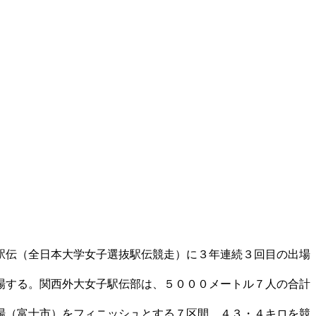
駅伝（全日本大学女子選抜駅伝競走）に３年連続３回目の出場
場する。関西外大女子駅伝部は、５０００メートル７人の合計
。
場（富士市）をフィニッシュとする７区間、４３・４キロを競