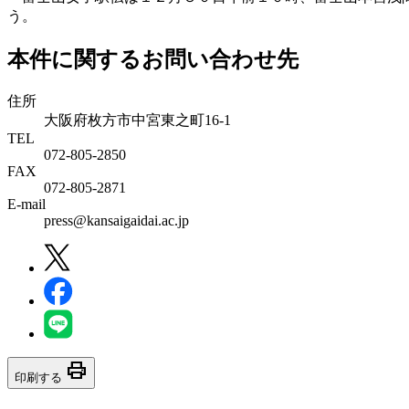
う。
本件に関するお問い合わせ先
住所
大阪府枚方市中宮東之町16-1
TEL
072-805-2850
FAX
072-805-2871
E-mail
press@kansaigaidai.ac.jp
print
印刷する