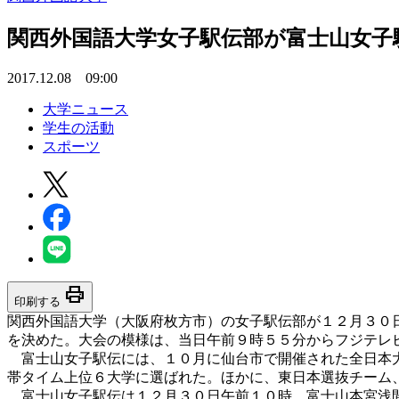
関西外国語大学女子駅伝部が富士山女子
2017.12.08 09:00
大学ニュース
学生の活動
スポーツ
print
印刷する
関西外国語大学（大阪府枚方市）の女子駅伝部が１２月３０
を決めた。大会の模様は、当日午前９時５５分からフジテレ
富士山女子駅伝には、１０月に仙台市で開催された全日本大
帯タイム上位６大学に選ばれた。ほかに、東日本選抜チーム
富士山女子駅伝は１２月３０日午前１０時、富士山本宮浅間