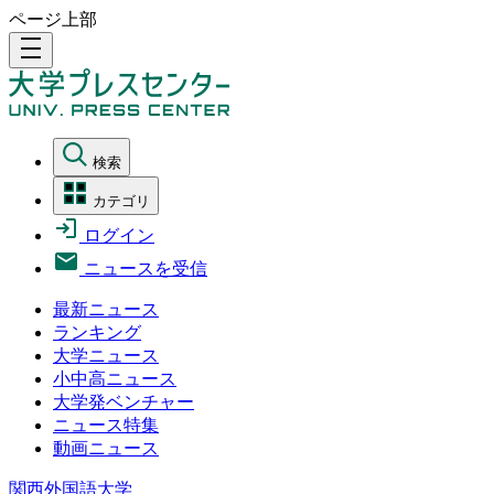
ページ上部
density_medium
検索
カテゴリ
ログイン
ニュースを受信
最新ニュース
ランキング
大学ニュース
小中高ニュース
大学発ベンチャー
ニュース特集
動画ニュース
関西外国語大学