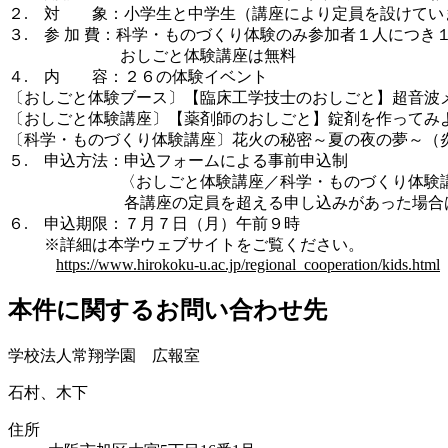
２. 対 象：小学生と中学生（講座により定員を設けてい
３. 参 加 費：科学・ものづくり体験のみ参加者１人につき
おしごと体験講座は無料
４. 内 容：２６の体験イベント
〔おしごと体験ブース〕【臨床工学技士のおしごと】超音波
〔おしごと体験講座〕【薬剤師のおしごと】錠剤を作ってみ
〔科学・ものづくり体験講座〕花火の秘密～夏の夜の夢～（
５. 申込方法：申込フォームによる事前申込制
〈おしごと体験講座／科学・ものづくり体験講
各講座の定員を超える申し込みがあった場合は抽
６. 申込期限：７月７日（月）午前９時
※詳細は本学ウェブサイトをご覧ください。
https://www.hirokoku-u.ac.jp/regional_cooperation/kids.html
本件に関するお問い合わせ先
学校法人常翔学園 広報室
石村、木下
住所