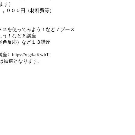
ます）
１，０００円（材料費等）
メスを使ってみよう！など７ブース
よう！など６講座
炎色反応）など１３講座
座〉
https://x.gd/aKwbT
選となります。