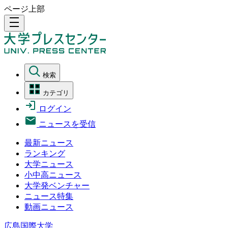
ページ上部
density_medium
検索
カテゴリ
ログイン
ニュースを受信
最新ニュース
ランキング
大学ニュース
小中高ニュース
大学発ベンチャー
ニュース特集
動画ニュース
広島国際大学