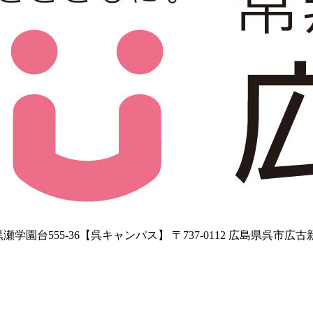
学園台555-36【呉キャンパス】 〒737-0112 広島県呉市広古新開