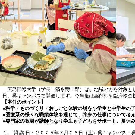
広島国際大学（学長：清水壽一郎）は、地域の方を対象とし
日、呉キャンパスで開催します。今年度は薬剤師や臨床検査
【本件のポイント】
●科学・ものづくり・おしごと体験の場を小学生と中学生の
●医療系の様々な職業体験を通じて、将来の仕事について考
●専門家の教員が講師となり学生も子どもをサポート、夏休
１. 開 講 日：２０２５年７月２６日（土）呉キャンパス（