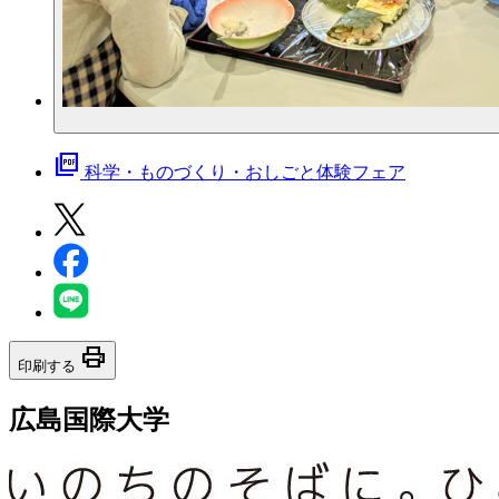
picture_as_pdf
科学・ものづくり・おしごと体験フェア
print
印刷する
広島国際大学