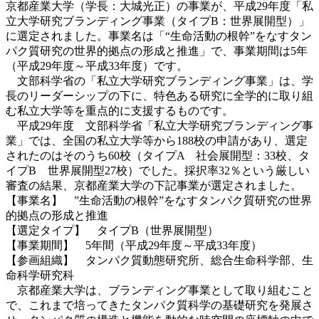
京都産業大学（学長：大城光正）の事業が、平成29年度「私
立大学研究ブランディング事業（タイプB：世界展開型）」
に選定されました。事業名は「“生命活動の根幹”をなすタン
パク質研究の世界的拠点の形成と推進」で、事業期間は5年
（平成29年度～平成33年度）です。
文部科学省の「私立大学研究ブランディング事業」は、学
長のリーダーシップの下に、特色ある研究に全学的に取り組
む私立大学等を重点的に支援するものです。
平成29年度 文部科学省「私立大学研究ブランディング事
業」では、全国の私立大学等から188校の申請があり、選定
されたのはそのうち60校（タイプA 社会展開型：33校、タ
イプB 世界展開型27校）でした。採択率32％という厳しい
審査の結果、京都産業大学の下記事業が選定されました。
【事業名】 ”生命活動の根幹”をなすタンパク質研究の世界
的拠点の形成と推進
【選定タイプ】 タイプB（世界展開型）
【事業期間】 5年間（平成29年度～平成33年度）
【参画組織】 タンパク質動態研究所、総合生命科学部、生
命科学研究科
京都産業大学は、ブランディング事業として取り組むこと
で、これまで培ってきたタンパク質科学の基礎研究を発展さ