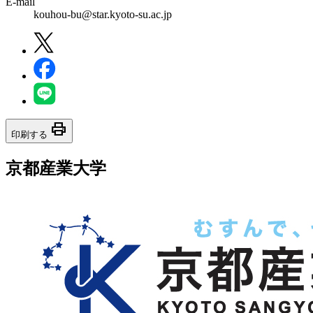
E-mail
kouhou-bu@star.kyoto-su.ac.jp
print
印刷する
京都産業大学