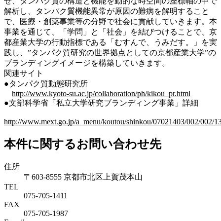
せ、タンパク質の構造と機能を動的な時空間の座標軸の中で
解析し、タンパク質機能異常が原因の難病を解明すること
で、医療・創薬事業等の分野で社会に貢献していきます。本
事業を通じて、「学問」と「社会」を結びつけることで、京
都産業大学の行動指標である「むすんで、うみだす。」を実
践し、”タンパク質研究の世界拠点としての京都産業大学”の
ブランディングイメージを構築していきます。
関連サイト
●タンパク質動態研究所
http://www.kyoto-su.ac.jp/collaboration/ph/kikou_pr.html
●文部科学省「私立大学研究ブランディング事業」詳細
http://www.mext.go.jp/a_menu/koutou/shinkou/07021403/002/002/1
本件に関するお問い合わせ先
住所
〒603-8555 京都市北区上賀茂本山
TEL
075-705-1411
FAX
075-705-1987