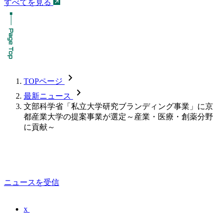
すべてを見る
chevron_forward
TOPページ
chevron_forward
最新ニュース
文部科学省「私立大学研究ブランディング事業」に京
都産業大学の提案事業が選定～産業・医療・創薬分野
に貢献～
ニュースを受信
x