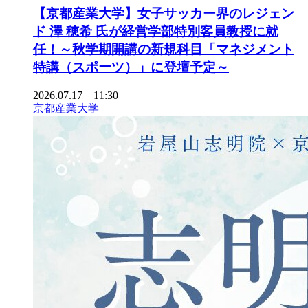
【京都産業大学】女子サッカー界のレジェン
ド 澤 穂希 氏が経営学部特別客員教授に就
任！～秋学期開講の新規科目「マネジメント
特講（スポーツ）」に登壇予定～
2026.07.17 11:30
京都産業大学