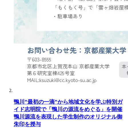
鴨川”最初の一滴”から地域文化を学ぶ特別ガ
イド志明院で「鴨川の源流をめぐる」を開催
鴨川源流を表現した学生制作のオリジナル御
朱印を授与