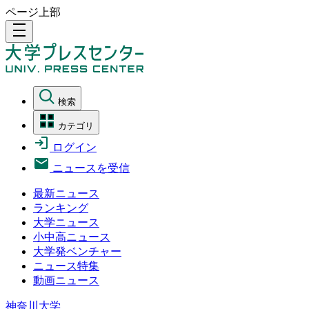
ページ上部
density_medium
検索
カテゴリ
ログイン
ニュースを受信
最新ニュース
ランキング
大学ニュース
小中高ニュース
大学発ベンチャー
ニュース特集
動画ニュース
神奈川大学