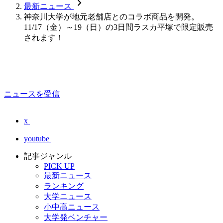
chevron_forward
最新ニュース
神奈川大学が地元老舗店とのコラボ商品を開発。
11/17（金）～19（日）の3日間ラスカ平塚で限定販売
されます！
ニュースを受信
x
youtube
記事ジャンル
PICK UP
最新ニュース
ランキング
大学ニュース
小中高ニュース
大学発ベンチャー