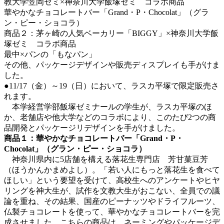
教大学笠岡ゼミ×神奈川大学飯塚ゼミ コラボ商品
華やかなチョコレートバー「Grand・P・Chocolat」（グラ
ン・ピー・ショコラ）
商品２：茅ヶ崎の人気ベーカリー「BIGGY」×神奈川大学飯
塚ゼミ コラボ商品
最中×パンの「もなパン」
その他、パッケージデザインや販売ディスプレイも手がけま
した。
●11/17（金）～19（日）において、ラスカ平塚で限定販売さ
れます。
本学経営学部飯塚ゼミナールの学生が、ラスカ平塚のほ
か、老舗店や他大学などのコラボにより、このたび2つの商
品開発とパッケージリデザインを手がけました。
商品１：華やかなチョコレートバー「Grand・P・
Chocolat」（グラン・ピー・ショコラ）
神奈川県内に5店舗を構える落花生専門店 芳甘菓豆芳
（ほうかんかまめよし）。「若い人にもっと落花生を食べて
ほしい」という要望を受けて、高校生へのアンケートやヒヤ
リングを神大生が、試作を文教大生がおこない、全員での議
論を重ね、その結果、国産のピーナッツやドライフルーツ、
仏製チョコレートを使って、華やかなチョコレートバーを完
成させました。こちらの商品は、ネーミングやパッケージデ