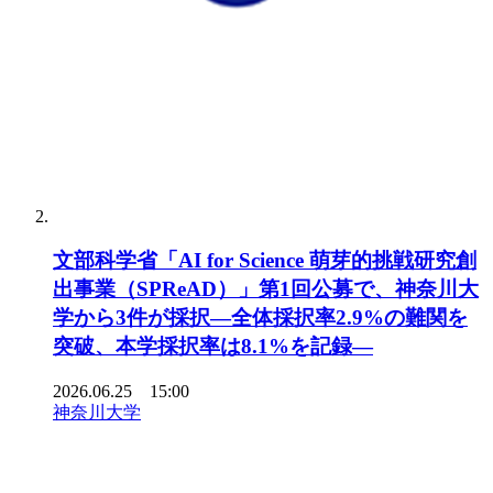
文部科学省「AI for Science 萌芽的挑戦研究創
出事業（SPReAD）」第1回公募で、神奈川大
学から3件が採択―全体採択率2.9%の難関を
突破、本学採択率は8.1%を記録―
2026.06.25 15:00
神奈川大学