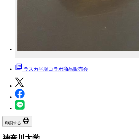
picture_as_pdf
ラスカ平塚コラボ商品販売会
print
印刷する
神奈川大学