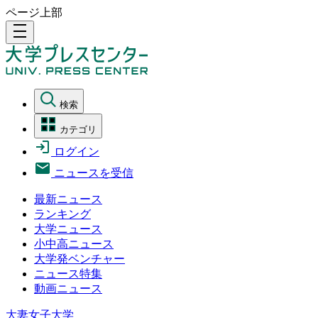
ページ上部
density_medium
検索
カテゴリ
ログイン
ニュースを受信
最新ニュース
ランキング
大学ニュース
小中高ニュース
大学発ベンチャー
ニュース特集
動画ニュース
大妻女子大学