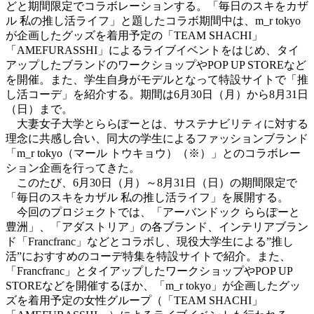
どと期間限定でコラボレーションする。「毎日のスキをカザ
ル 私の推し活ライフ」と題したコラボ期間中は、m_r tokyo
が企画したグッズを着用予定の「TEAM SHACHI」
「AMEFURASSHI」によるライブイベントをはじめ、タイ
アップしたブランドのワークショップやPOP UP STOREなど
を開催。また、学生自身がモデルとなって特設サイトで「推
し活コーデ」を紹介する。期間は6月30日（月）から8月31日
（日）まで。
大妻女子大学とららぽーとは、サステナビリティに対する
理念に共感し合い、同大の学生によるファッションブランド
「m_r tokyo（マール トウキョウ）（※）」とのコラボレー
ション企画を行ってきた。
このたび、6月30日（月）～8月31日（日）の期間限定で
「毎日のスキをカザル 私の推し活ライフ」を展開する。
今回のプロジェクトでは、「アーバンドック ららぽーと
豊洲」、「アダストリア」の各ブランド、インテリアブラン
ド「Francfranc」などとコラボし、現役大学生による”推し
活”におすすめのコーデ特集を特設サイトで紹介。また、
「Francfranc」とタイアップしたワークショップやPOP UP
STOREなどを開催するほか、「m_r tokyo」が企画したグッ
ズを着用予定の女性グループ（「TEAM SHACHI」