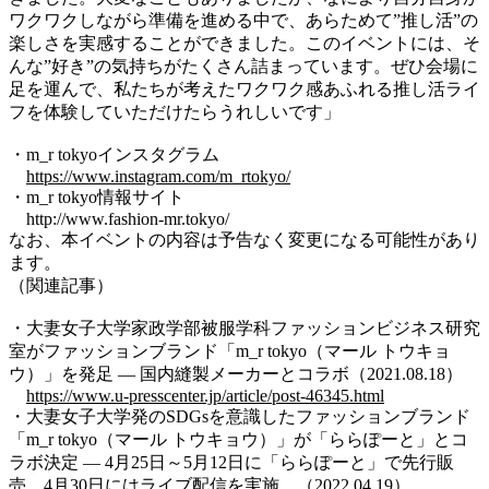
ワクワクしながら準備を進める中で、あらためて”推し活”の
楽しさを実感することができました。このイベントには、そ
んな”好き”の気持ちがたくさん詰まっています。ぜひ会場に
足を運んで、私たちが考えたワクワク感あふれる推し活ライ
フを体験していただけたらうれしいです」
・m_r tokyoインスタグラム
https://www.instagram.com/m_rtokyo/
・m_r tokyo情報サイト
http://www.fashion-mr.tokyo/
なお、
本イベントの内容は予告なく変更になる可能性があり
ます。
（関連記事）
・大妻女子大学家政学部被服学科ファッションビジネス研究
室がファッションブランド「m_r tokyo（マール トウキョ
ウ）」を発足 — 国内縫製メーカーとコラボ（2021.08.18）
https://www.u-presscenter.jp/article/post-46345.html
・大妻女子大学発のSDGsを意識したファッションブランド
「m_r tokyo（マール トウキョウ）」が「ららぽーと」とコ
ラボ決定 — 4月25日～5月12日に「ららぽーと」で先行販
売。4月30日にはライブ配信を実施。（2022.04.19）