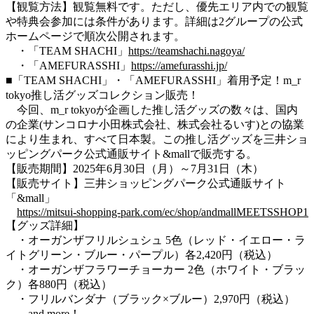
【観覧方法】観覧無料です。ただし、優先エリア内での観覧
や特典会参加には条件があります。
詳細は2グループの公式
ホームページで順次公開されます。
・「TEAM SHACHI」
https://teamshachi.nagoya/
・「AMEFURASSHI」
https://amefurasshi.jp/
■「TEAM SHACHI」・「AMEFURASSHI」着用予定！m_r
tokyo推し活グッズコレクション販売！
今回、
m_r tokyo
が企画した推し活グッズの数々は、国内
の企業(サンコロナ小田株式会社、株式会社るいす)との協業
により生まれ、すべて日本製。この推し活グッズを三井ショ
ッピングパーク公式通販サイト&mallで販売する。
【販売期間】2025年6月30日（月）～7月31日（木）
【販売サイト】三井ショッピングパーク公式通販サイト
「&mall」
https://mitsui-shopping-park.com/ec/shop/andmallMEETSSHOP1
【グッズ詳細】
・オーガンザフリルシュシュ 5色（レッド・イエロー・ラ
イトグリーン・ブルー・パープル）各2,420円（税込）
・オーガンザフラワーチョーカー 2色（ホワイト・ブラッ
ク）各880円
（税込）
・フリルバンダナ（ブラック×ブルー）2,970円
（税込）
and more！