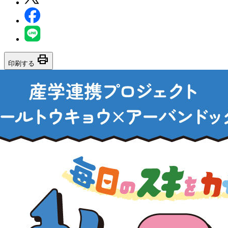
print
印刷する