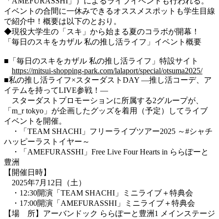
「AMEFURASSHI」）によるライブイベントも行われる。
イベントの合間に一休みできるオススメスポットも学生目線
で紹介中！概要は以下のとおり。
◆現役大学生の「スキ」から始まる夏のコラボが開幕！
「毎日のスキをカザル 私の推し活ライフ」イベント概要
■「毎日のスキをカザル 私の推し活ライフ」特設サイト
https://mitsui-shopping-park.com/lalaport/special/otsuma2025/
■私の推し活ライフ×スターダストDAY ―推し活コーデ、ア
イテムを持ってLIVE参戦！―
スターダストプロモーションに所属する2グループが、
「m_r tokyo」が企画したグッズを
着用（予定）してライブ
イベントを開催。
・「TEAM SHACHI」フリーライブツアー2025 ～#シャチ
ハッピーラストイヤー～
・「AMEFURASSHI」Free Live Four Hearts in ららぽーと
豊洲
【開催日時】
2025年7月12日（土）
・12:30開演「TEAM SHACHI」ミニライブ＋特典会
・17:00開演「AMEFURASSHI」ミニライブ＋特典会
【場 所】アーバンドック ららぽーと豊洲1 メインステージ