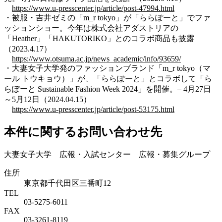
https://www.u-presscenter.jp/article/post-47994.html
・被服・吉井ゼミの「m_r tokyo」が「ららぽーと」でファ
ッションショー。今年は株式会社アダストリアの
「Heather」「HAKUTORIKO」とのコラボ商品も披露
（2023.4.17）
https://www.otsuma.ac.jp/news_academic/info/93659/
・
大妻女子大学発のファッションブランド「m_r tokyo（マ
ール トウキョウ）」が、「ららぽーと」とコラボして「ら
らぽーと Sustainable Fashion Week 2024」を開催。– 4月27日
～5月12日（
2024.04.15）
https://www.u-presscenter.jp/article/post-53175.html
本件に関するお問い合わせ先
大妻女子大学 広報・入試センター 広報・募集グループ
住所
東京都千代田区三番町12
TEL
03-5275-6011
FAX
03-3261-8119