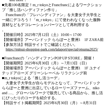
■先着100名限定！m_r tokyoとFrancfrancによるワークショッ
プ「推し活ハンディファン作り」
Francfrancの「フレハンディファン」を大妻女子大学生と
一緒にデコろう！
「m_r tokyo」にて使われなくなった服飾
資材などもデコレーションパーツとして再利用する
。
【開催日時】2025年7月12日（土）10:00～17:00
【開催場所】アーバンドック ららぽーと豊洲1 1F ZARA前
【参加方法】特設サイトでご確認ください。
https://mitsui-shopping-park.com/lalaport/special/otsuma2025/
■Francfrancの「ハンディファンPOP UP STORE」開催！
【開催期間】2025年6月30日（月）～7月13日（日）
【開催場所】アーバンドック ららぽーと豊洲1 1F ユナイ
テッドアローズ グリーンレーベル リラクシング前
■m_r tokyoによる「推し活コーデ」
大妻女子大学生が自らモデルとなって、アーバンドック
ららぽーと豊洲に出店しているローリーズファーム、niko
and …、グローバルワークで販売している商品から、推し活
にぴったりのコーデを紹介する。
【特設サイト掲載期間】2025年6月30日（月）～8月31日