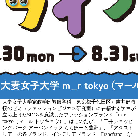
大妻女子大学家政学部被服学科（東京都千代田区）吉井健教
授のゼミ（ファッションビジネス研究室）に在籍する学生が
立ち上げたSDGsを意識したファッションブランド「m_r
tokyo（マール トウキョウ）」はこのたび、「三井ショッピ
ングパーク アーバンドック ららぽーと豊洲」、「アダスト
リア」の各ブランド、インテリアブランド「Francfranc」な