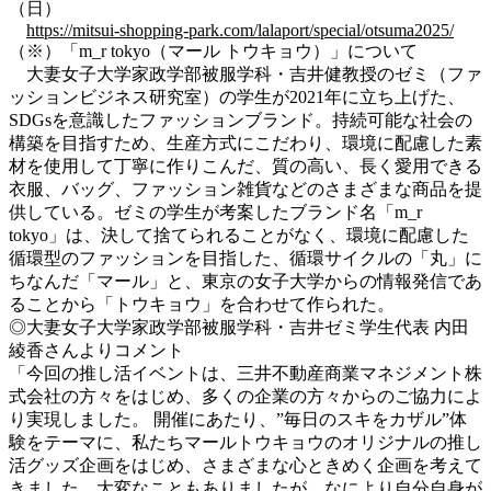
（日）
https://mitsui-shopping-park.com/lalaport/special/otsuma2025/
（※）「m_r tokyo（マール トウキョウ）」について
大妻女子大学家政学部被服学科・吉井健教授のゼミ（ファ
ッションビジネス研究室）の学生が2021年に立ち上げた、
SDGsを意識したファッションブランド。持続可能な社会の
構築を目指すため、生産方式にこだわり、環境に配慮した素
材を使用して丁寧に作りこんだ、質の高い、長く愛用できる
衣服、バッグ、
ファッション雑貨
などのさまざまな商品を提
供している。ゼミの学生が考案したブランド名「m_r
tokyo」は、決して捨てられることがなく、環境に配慮した
循環型のファッションを目指した、循環サイクルの「丸」に
ちなんだ「マール」と、東京の女子大学からの情報発信であ
ることから「トウキョウ」を合わせて作られた。
◎大妻女子大学家政学部被服学科・吉井ゼミ学生代表 内田
綾香さんよりコメント
「今回の推し活イベントは、三井不動産商業マネジメント株
式会社の方々をはじめ、多くの企業の方々からのご協力によ
り実現しました。 開催にあたり、”毎日のスキをカザル”体
験をテーマに、私たちマールトウキョウのオリジナルの推し
活グッズ企画をはじめ、さまざまな心ときめく企画を考えて
きました。大変なこともありましたが、なにより自分自身が