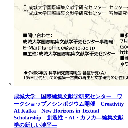
成城大学 国際編集文献学研究センター ワ
ークショップ／シンポジウム開催 Creativity
AI Kafka New Horizons in Textual
Scholarship 創造性・AI・カフカ―編集文献
学の新しい地平―