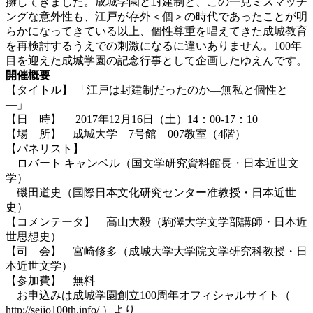
擁してきました。成城学園と封建制と、この一見ミスマッチ
ングな意外性も、江戸が存外＜個＞の時代であったことが明
らかになってきている以上、個性尊重を唱えてきた成城教育
を再検討するうえでの刺激になるに違いありません。100年
目を迎えた成城学園の記念行事として企画したゆえんです。
開催概要
【タイトル】 「江戸は封建制だったのか―無私と個性と
―」
【日 時】 2017年12月16日（土）14：00-17：10
【場 所】 成城大学 7号館 007教室（4階）
【パネリスト】
ロバート キャンベル（国文学研究資料館長・日本近世文
学）
磯田道史（国際日本文化研究センター准教授・日本近世
史）
【コメンテータ】 高山大毅（駒澤大学文学部講師・日本近
世思想史）
【司 会】 宮崎修多（成城大学大学院文学研究科教授・日
本近世文学）
【参加費】 無料
お申込みは成城学園創立100周年オフィシャルサイト（
http://seijo100th.info/
）より