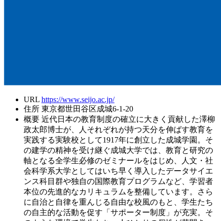
URL
https://www.seijo.ac.jp/
住所
東京都世田谷区成城6-1-20
概要
近代日本の教育制度の確立に大きく貢献した澤柳
政太郎博士が、人それぞれが持つ天分を伸ばす教育を
実践する実験校として1917年に創立した成城学園。そ
の建学の精神を受け継ぐ成城大学では、教育と研究の
軸となる全学生必修のゼミナールをはじめ、人文・社
会科学系大学としてはいち早く導入したデータサイエ
ンス科目群や独自の国際教育プログラムなど、学習者
本位の先進的なカリキュラムを整備しています。さら
に自治と自律を重んじる自由な校風のもと、学生たち
の自主的な活動を促す「サポーター制度」が充実。そ