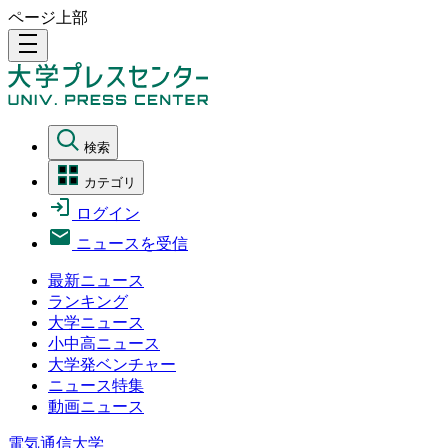
ページ上部
density_medium
検索
カテゴリ
ログイン
ニュースを受信
最新ニュース
ランキング
大学ニュース
小中高ニュース
大学発ベンチャー
ニュース特集
動画ニュース
電気通信大学