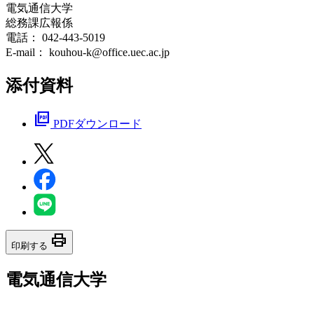
電気通信大学
総務課広報係
電話： 042-443-5019
E-mail： kouhou-k@office.uec.ac.jp
添付資料
picture_as_pdf
PDFダウンロード
print
印刷する
電気通信大学