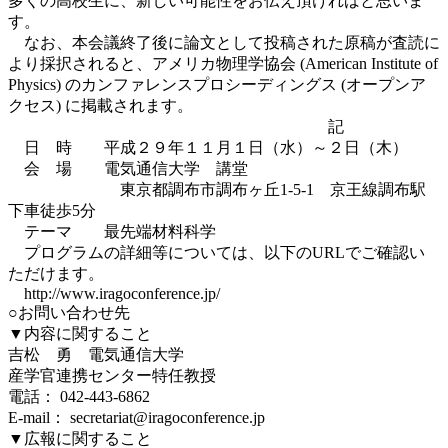
多くの高校生に、新しい可能性をお伝え頂ければと思いま
す。
なお、本会議終了後に論文として投稿された原稿が査読に
より採択されると、アメリカ物理学協会 (American Institute of
Physics) のカンファレンスプロシーディングス (オープンア
クセス) に掲載されます。
記
日 時 平成２９年１１月１日（水）～２日（木）
会 場 電気通信大学 講堂
東京都調布市調布ヶ丘1-5-1 京王線調布駅
下車徒歩5分
テーマ 最先端材料科学
プログラムの詳細等については、以下のURLでご確認い
ただけます。
http://www.iragoconference.jp/
○お問い合わせ先
▼内容に関すること
吉松 勇 電気通信大学
産学官連携センター特任教授
電話： 042-443-6862
E-mail： secretariat@iragoconference.jp
▼広報に関すること