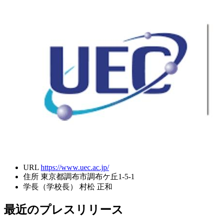
URL
https://www.uec.ac.jp/
住所
東京都調布市調布ケ丘1-5-1
学長（学校長）
村松 正和
最近のプレスリリース