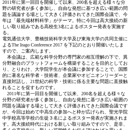
2011年に第一回目を開催して以来、200名を超える様々な分
野の研究者が多く参加し、自由な発想に基づき広い範囲の問
題を議論する場として大きく評価されてきた国際会議で、今
年は「最先端材料科学」がテーマ。特に今回は高大接続の新
しい取り組みである高校生3名によるポスター発表を実施す
る。
電気通信大学、豊橋技術科学大学及び東海大学の共同主催に
よるThe Irago Conference 2017 を下記のとおり開催いたしま
すので、ご案内します。
本会議は、広範な科学分野の専門家の相互理解の下で、異
分野融合のプラットフォームを構築することを目的としてお
り、とりわけ、大学院学生が本会議に参加することで、国際
的に著名な科学者・技術者、企業家やオピニオンリーダーと
直接対話し、21世紀の科学・技術に係る主要な問題に直接触
れることを促すものです。
2011年に第一回目を開催して以来、200名を超える様々な
分野の研究者が多く参加し、自由な発想に基づき広い範囲の
問題を議論する場として大きく評価されてきた国際会議です
が、今回は始めて中高生の参加へと枠が広げられ、聖光学院
中学校高等学校の生徒３名によるポスター発表が実施されま
す。高大接続時代における新しい取り組みですので、是非、