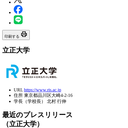
print
印刷する
立正大学
URL
https://www.ris.ac.jp
住所
東京都品川区大崎4-2-16
学長（学校長）
北村 行伸
最近のプレスリリース
（立正大学）