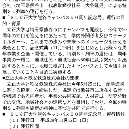
会社（埼玉県熊谷市 代表取締役社長：大谷隆男）による特
別ＳＬ列車の運行を行う。
■「ＳＬ立正大学熊谷キャンパス５０周年記念号」運行の目
的・背景
立正大学は埼玉県熊谷市にキャンパスを開設し、今年で50
周年の節目を迎えるにあたって、学内外関係者及びステーク
ホルダーへ、これまでの歩みや未来へのメッセージを伝える
機会として、記念式典（11月26日）をはじめとした様々な周
年事業を企画・開催している。特別ＳＬ列車の運行は、周年
事業の一環に、地域住民・地域社会へ50年に及ぶ繋がりを感
謝するとともに、地域に根ざしたキャンパスとして今後も発
展していくことを目的に実施する。
■立正大学と秩父鉄道株式会社の連携
立正大学と秩父鉄道株式会社は今年5月25日に「産学連携
に関する協定」を締結した。協定では熊谷市に所在する産・
学機関である両者が、事業の共同実施、人材育成・研究分野
での交流、地域社会との連携などを目指しており、今回の特
別ＳＬ列車も協定の精神に基づき共同で運行する。
■「ＳＬ立正大学熊谷キャンパス５０周年記念号」運行情報
（１）運行日 ：平成29年11月12日（日）
（２）運行区間