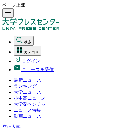
ページ上部
density_medium
検索
カテゴリ
ログイン
ニュースを受信
最新ニュース
ランキング
大学ニュース
小中高ニュース
大学発ベンチャー
ニュース特集
動画ニュース
立正大学