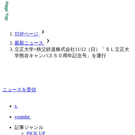
chevron_forward
TOPページ
chevron_forward
最新ニュース
立正大学×秩父鉄道株式会社11/12（日）「ＳＬ立正大
学熊谷キャンパス５０周年記念号」を運行
ニュースを受信
x
youtube
記事ジャンル
PICK UP