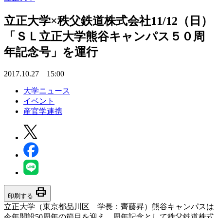
立正大学×秩父鉄道株式会社11/12（日）
「ＳＬ立正大学熊谷キャンパス５０周
年記念号」を運行
2017.10.27 15:00
大学ニュース
イベント
産官学連携
print
印刷する
立正大学（東京都品川区 学長：齊藤昇）熊谷キャンパスは
今年開設50周年の節目を迎え、周年記念として秩父鉄道株式