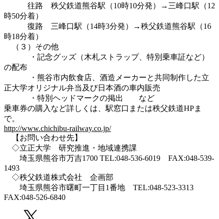
往路 秩父鉄道熊谷駅（10時10分発）→三峰口駅（12
時50分着）
復路 三峰口駅（14時3分発）→秩父鉄道熊谷駅（16
時18分着）
（３）その他
・記念グッズ（木札ストラップ、特別乗車証など）
の配布
・熊谷市内飲食店、酒造メーカーと共同制作した立
正大学オリジナル弁当及び日本酒の車内販売
・特別ヘッドマークの掲出 など
乗車券の購入など詳しくは、駅窓口または秩父鉄道HPま
で。
http://www.chichibu-railway.co.jp/
【お問い合わせ先】
◇立正大学 研究推進・地域連携課
埼玉県熊谷市万吉1700 TEL:048-536-6019 FAX:048-539-
1493
◇秩父鉄道株式会社 企画部
埼玉県熊谷市曙町一丁目1番地 TEL:048-523-3313
FAX:048-526-6840