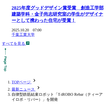
2025年度グッドデザイン賞受賞 創造工学部
建築学科・金子尚志研究室の学生がデザイナ
ーとして携わった住宅が受賞！
2025.10.20 07:00
千葉工業大学
すべてを見る
chevron_forward
TOPページ
chevron_forward
最新ニュース
自律型鉄筋結束ロボット「T-iROBO Rebar（ティーア
イロボ・リバー）」を開発