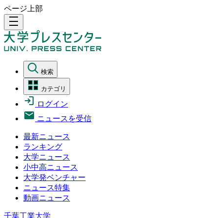
ページ上部
density_medium
検索
カテゴリ
ログイン
ニュースを受信
最新ニュース
ランキング
大学ニュース
小中高ニュース
大学発ベンチャー
ニュース特集
動画ニュース
千葉工業大学