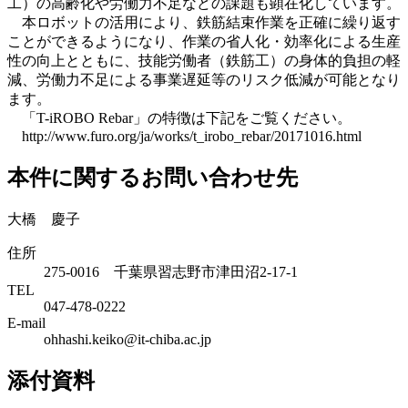
工）の高齢化や労働力不足などの課題も顕在化しています。
本ロボットの活用により、鉄筋結束作業を正確に繰り返す
ことができるようになり、作業の省人化・効率化による生産
性の向上とともに、技能労働者（鉄筋工）の身体的負担の軽
減、労働力不足による事業遅延等のリスク低減が可能となり
ます。
「T-iROBO Rebar」の特徴は下記をご覧ください。
http://www.furo.org/ja/works/t_irobo_rebar/20171016.html
本件に関するお問い合わせ先
大橋 慶子
住所
275-0016 千葉県習志野市津田沼2-17-1
TEL
047-478-0222
E-mail
ohhashi.keiko@it-chiba.ac.jp
添付資料