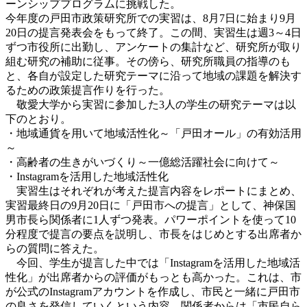
ーンシッププログラムに挑戦した。
今年度の戸田市政策研究所での実習は、8月7日に始まり9月
20日の提言発表会をもって終了。この間、実習生は週3～4日
ずつ市役所に出勤し、アンケートの集計など、研究所が取り
組む研究の補助に従事。その傍ら、研究所職員の指導のも
と、各自が設定した研究テーマに沿って地域の課題を解決す
るための政策提言作りを行った。
敬愛大学から実習に参加した3人の学生の研究テーマは以
下のとおり。
・地域通貨を用いて地域活性化～「戸田オール」の有効活用
～
・高齢者の生きがいづくり～一億総活躍社会に向けて～
・Instagramを活用した地域活性化
実習生はそれぞれが考えた提言内容をレポートにまとめ、
実習最終日の9月20日に「戸田市への提言」として、神保国
男市長ら関係者に1人ずつ発表。パワーポイントを使って10
分程度で提言の要点を説明し、市長をはじめとする出席者か
らの質問に答えた。
今回、学生が提言した中では「Instagramを活用した地域活
性化」が出席者からの評価がもっとも高かった。これは、市
が公式のInstagramアカウントを作成し、市民と一緒に戸田市
の良さを発信していくという内容。関係者からは「市民自ら