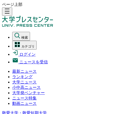
ページ上部
density_medium
検索
カテゴリ
ログイン
ニュースを受信
最新ニュース
ランキング
大学ニュース
小中高ニュース
大学発ベンチャー
ニュース特集
動画ニュース
敬愛大学・敬愛短期大学