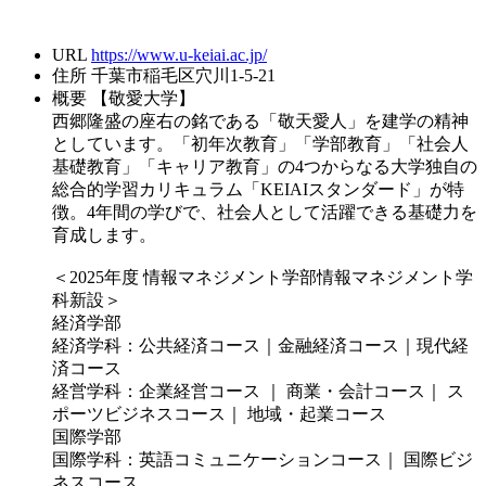
URL
https://www.u-keiai.ac.jp/
住所
千葉市稲毛区穴川1-5-21
概要
【敬愛大学】
西郷隆盛の座右の銘である「敬天愛人」を建学の精神
としています。「初年次教育」「学部教育」「社会人
基礎教育」「キャリア教育」の4つからなる大学独自の
総合的学習カリキュラム「KEIAIスタンダード」が特
徴。4年間の学びで、社会人として活躍できる基礎力を
育成します。
＜2025年度 情報マネジメント学部情報マネジメント学
科新設＞
経済学部
経済学科：公共経済コース｜金融経済コース｜現代経
済コース
経営学科：企業経営コース ｜ 商業・会計コース｜ ス
ポーツビジネスコース｜ 地域・起業コース
国際学部
国際学科：英語コミュニケーションコース｜ 国際ビジ
ネスコース