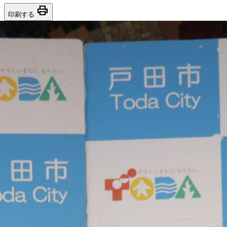
print
印刷する