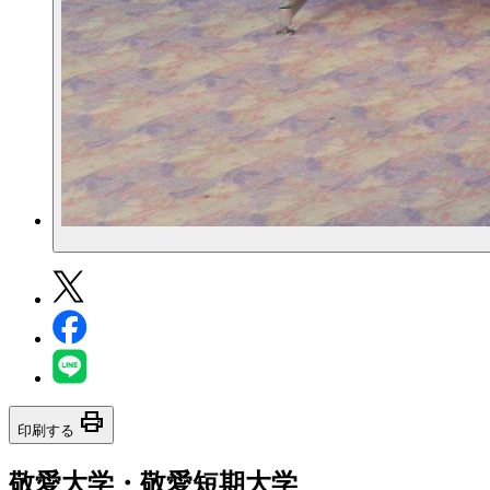
print
印刷する
敬愛大学・敬愛短期大学