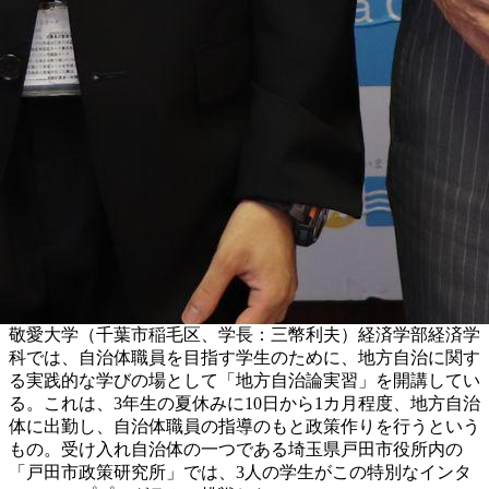
敬愛大学（千葉市稲毛区、学長：三幣利夫）経済学部経済学
科では、自治体職員を目指す学生のために、地方自治に関す
る実践的な学びの場として「地方自治論実習」を開講してい
る。これは、3年生の夏休みに10日から1カ月程度、地方自治
体に出勤し、自治体職員の指導のもと政策作りを行うという
もの。受け入れ自治体の一つである埼玉県戸田市役所内の
「戸田市政策研究所」では、3人の学生がこの特別なインタ