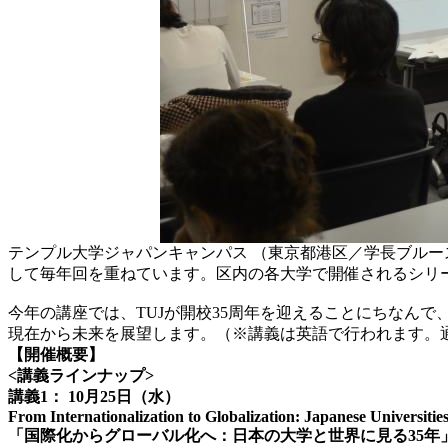
テンプル大学ジャパンキャンパス （東京都港区／学長ブルース
して毎年回を重ねています。区内の各大学で開催されるシリー
今年の講座では、TUJが開校35周年を迎えることにちなん
現在から未来を展望します。（※講義は英語で行われます。
【開催概要】
<
講義ラインナップ
>
講義
1
：
10
月
25
日（水）
From Internationalization to Globalization: Japanese Universiti
「国際化からグローバル化へ：日本の大学と世界に見る
35
年