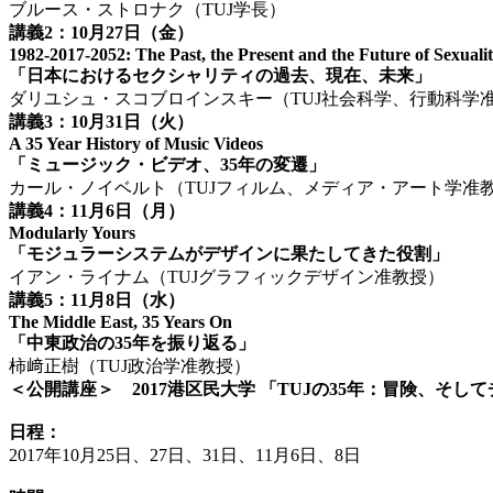
ブルース・ストロナク（
TUJ
学長）
講義
2
：
10
月
27
日（金）
1982-2017-2052: The Past, the Present and the Future of Sexuali
「日本におけるセクシャリティの過去、現在、未来」
ダリユシュ・スコブロインスキー（
TUJ
社会科学、行動科学
講義
3
：
10
月
31
日（火）
A 35 Year History of Music Videos
「ミュージック・ビデオ、
35
年の変遷」
カール・ノイベルト（
TUJ
フィルム、メディア・アート学准
講義
4
：
11
月
6
日（月）
Modularly Yours
「モジュラーシステムがデザインに果たしてきた役割」
イアン・ライナム（
TUJ
グラフィックデザイン准教授）
講義
5
：
11
月
8
日（水）
The Middle East, 35 Years On
「中東政治の
35
年を振り返る」
柿﨑正樹（
TUJ
政治学准教授）
＜公開講座＞
2017
港区民大学 「
TUJ
の
35
年：冒険、そして
日程：
2017
年
10
月
25
日、
27
日、
31
日、
11
月
6
日、
8
日