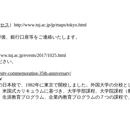
セス
）
http://www.tuj.ac.jp/jp/maps/tokyo.html
付後、銀行口座等をご連絡いたします。
www.tuj.ac.jp/events/2017/1025.html
ださい。
ersity-commemorating-35th-anniversary/
p/
の日本校で、
1982
年に東京で開校しました。外国大学の分校と
。米国式カリキュラムに基づき、
大学学部課程、大学院課程（
、生涯教育プログラム、企業内教育プログラムの７つの課程で