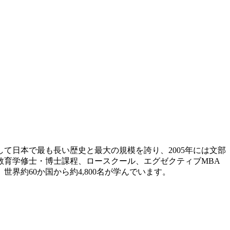
して日本で最も長い歴史と最大の規模を誇り、
2005
年には文部
教育学修士・博士課程、ロースクール、エグゼクティブ
MBA
、世界約
60
か国から約
4,800
名が学んでいます。