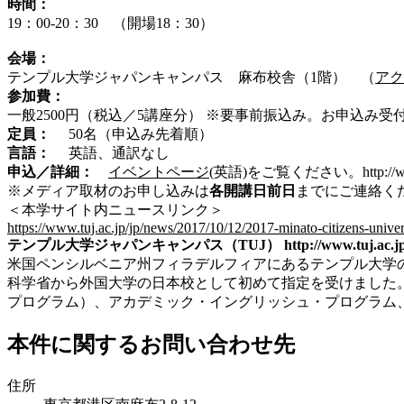
時間：
19
：
00-20
：
30
（開場
18
：
30
）
会場：
テンプル大学ジャパンキャンパス 麻布校舎（
1
階） （
アク
参加費：
一般
2500
円（税込／
5
講座分）
※要事前振込み。お申込み受
定員：
50
名（申込み先着順）
言語：
英語、通訳なし
申込／詳細：
イベントページ
(
英語
)
をご覧ください。
http://
※メディア取材のお申し込みは
各開講日前日
までにご連絡く
＜本学サイト内ニュースリンク＞
https://www.tuj.ac.jp/jp/news/2017/10/12/2017-minato-citizens-univ
テンプル大学ジャパンキャンパス（TUJ）
http://www.tuj.ac.j
米国ペンシルベニア州フィラデルフィアにあるテンプル大学
科学省から外国大学の日本校として初めて指定を受けました
プログラム）、アカデミック・イングリッシュ・プログラム
本件に関するお問い合わせ先
住所