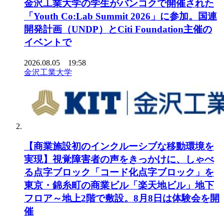
金沢工業大学の学生がバンコクで開催された
「Youth Co:Lab Summit 2026」に参加。国連
開発計画（UNDP）とCiti Foundation主催の
イベントで
2026.08.05 19:58
金沢工業大学
【商業施設初のインクルーシブな移動環境を
実現】視覚障害者の声をきっかけに、しゃべ
る点字ブロック「コード化点字ブロック」を
東京・錦糸町の商業ビル「楽天地ビル」地下
フロア～地上2階で敷設。8月8日は体験会を開
催