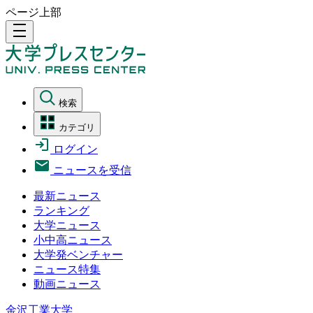
ページ上部
density_medium
検索
カテゴリ
ログイン
ニュースを受信
最新ニュース
ランキング
大学ニュース
小中高ニュース
大学発ベンチャー
ニュース特集
動画ニュース
金沢工業大学