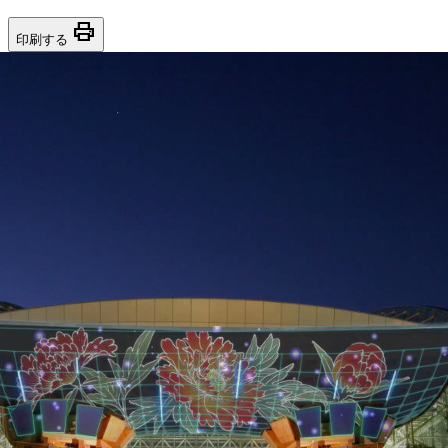
print
印刷する