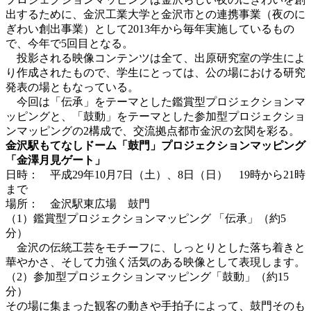
出するために、金沢工業大学と金沢市との連携事業（夜のに
ぎわい創出事業）として2013年から毎年実施しているもの
で、今年で5回目となる。
投影される映像コンテンツは全て、出原研究室の学生によ
り作成されたもので、学生にとっては、公の場における研究
発表の場ともなっている。
今回は「伝承」をテーマとした鑑賞型プロジェクションマ
ッピングと、「鼓動」をテーマとした参加型プロジェクショ
ンマッピングの2構成で、交流拠点都市金沢の玄関を彩る。
金沢駅もてなしドーム「鼓門」プロジェクションマッピング
「金澤月見ゲート」
日時： 平成29年10月7日（土）、8日（日） 19時から21時
まで
場所： 金沢駅東広場 鼓門
（1）鑑賞型プロジェクションマッピング 「伝承」（約5
分）
金沢の伝統工芸をモチーフに、しっとりとした落ち着きと
華やかさ、そして力強く活気のある映像として表現します。
（2）参加型プロジェクションマッピング「鼓動」（約15
分）
その場に集まった観客の動きや手拍子によって、鼓門そのも