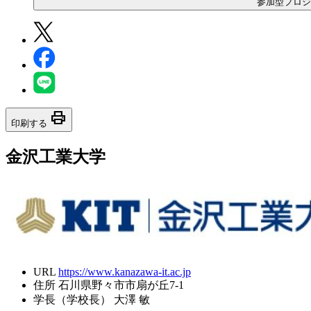
参加型プロジ
print
印刷する
金沢工業大学
URL
https://www.kanazawa-it.ac.jp
住所
石川県野々市市扇が丘7-1
学長（学校長）
大澤 敏