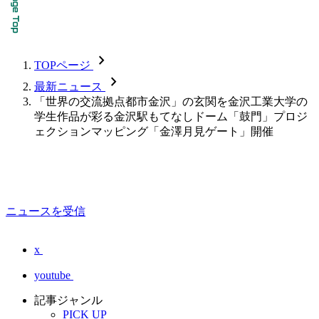
chevron_forward
TOPページ
chevron_forward
最新ニュース
「世界の交流拠点都市金沢」の玄関を金沢工業大学の
学生作品が彩る金沢駅もてなしドーム「鼓門」プロジ
ェクションマッピング「金澤月見ゲート」開催
ニュースを受信
x
youtube
記事ジャンル
PICK UP