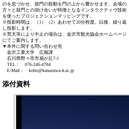
のを息づかせ、鼓門の鼓動を門の上から響かせます。会場の
方々と鼓門との掛け合いが特徴となるインタラクティヴ技術
を使ったプロジェクションマッピングです。
※投影時間は、（1）（2）あわせて20分程度。以後、繰り返
し投影します。
※荒天等により中止の場合は、金沢市観光協会ホームページ
にてご案内します。
▼本件に関する問い合わせ先
金沢工業大学 広報課
石川県野々市市扇が丘7-1
TEL： 076-246-4784
E-Mail： koho@kanazawa-it.ac.jp
添付資料