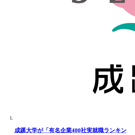
成蹊大学が「有名企業400社実就職ランキン