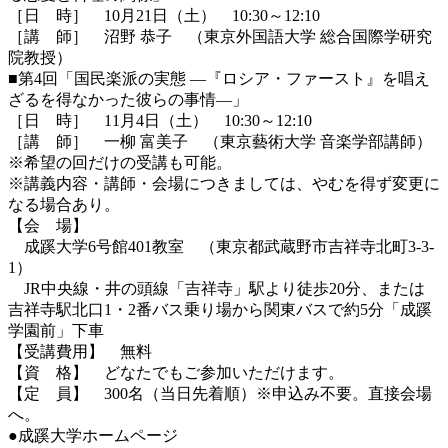
［日 時］ 10月21日（土） 10:30～12:10
［講 師］ 沼野 恭子 （東京外国語大学 総合国際学研究
院教授）
■第4回「国民楽派の実態 ―『ロシア・ファースト』を唱え
ざるを得なかった彼らの事情―」
［日 時］ 11月4日（土） 10:30～12:10
［講 師］ 一柳 富美子 （東京藝術大学 音楽学部講師）
※希望の回だけの受講も可能。
※講義内容・講師・会場につきましては、やむを得ず変更に
なる場合あり。
【会 場】
成蹊大学6号館401教室 （東京都武蔵野市吉祥寺北町3-3-
1）
JR中央線・井の頭線「吉祥寺」駅より徒歩20分、または
吉祥寺駅北口1・2番バス乗り場から関東バスで約5分「成蹊
学園前」下車
【受講費用】 無料
【資 格】 どなたでもご参加いただけます。
【定 員】 300名（当日先着順）※申込み不要。直接会場
へ。
●成蹊大学ホームページ