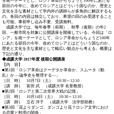
を統一テーマとし、ロシア革命からちょうど100年にあたる
節目の今年に、改めてロシアとはどういう国なのか、歴史と
文化を主な素材として学内外の講師らが多角的に解説するも
の。各回の内容は独立しており、希望の回のみ受講すること
も可能。事前申し込み不要、受講無料。
成蹊大学では、毎年春季（前期）、秋季（後期）の年2
回、一般市民を対象に公開講座を開催している。今回は「ロ
シア」を統一テーマとして、ロシア革命からちょうど100年
にあたる節目の今年、改めてロシアとはどういう国なのか、
歴史と文化を主な素材として幅広い観点から考える。概要は
下記の通り。
◆成蹊大学 2017年度 後期公開講座
【内 容】
■第1回「ロシア革命はクーデタか革命か、スムータ（動
乱）か ―論争史を整理する―」
［日 時］ 10月7日（土） 10:30～12:10
［講 師］ 富田 武 （成蹊大学 名誉教授）
■第2回「ロシアと第二次世界大戦の記憶」
［日 時］ 10月14日（土） 10:30～12:10
［講 師］ 立石 洋子 （成蹊大学 法学部助教）
■第3回「花よりダンゴ、ダンゴより花？ロシア文学におけ
る恋愛と料理の関係」