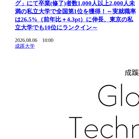
グ」にて卒業(修了)者数1,000人以上2,000人未
満の私立大学で全国第1位を獲得！～実就職率
は26.5%（前年比＋4.3pt）に伸長、東京の私
立大学でも10位にランクイン～
2026.08.06 10:00
成蹊大学