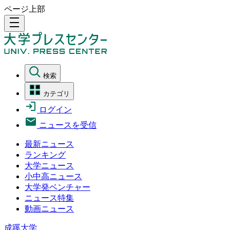
ページ上部
density_medium
検索
カテゴリ
ログイン
ニュースを受信
最新ニュース
ランキング
大学ニュース
小中高ニュース
大学発ベンチャー
ニュース特集
動画ニュース
成蹊大学