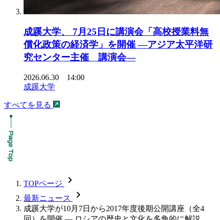
成蹊大学、 7月25日に講演会「高校授業料無
償化政策の経済学」を開催 ―アジア太平洋研
究センター主催 講演会―
2026.06.30 14:00
成蹊大学
すべてを見る
chevron_forward
TOPページ
chevron_forward
最新ニュース
成蹊大学が10月7日から2017年度後期公開講座（全4
回）を開催 — ロシアの歴史と文化を多角的に解説