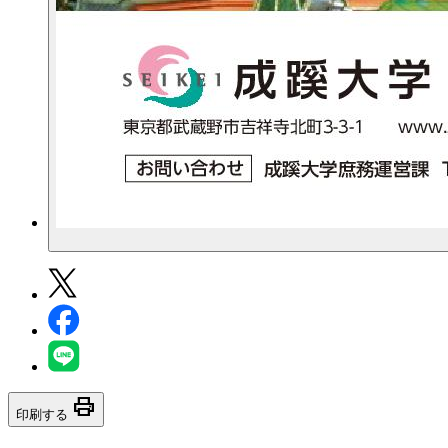
print
印刷する